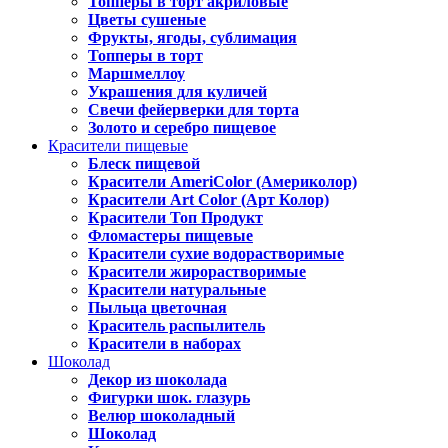
Топперы в торт акриловые
Цветы сушеные
Фрукты, ягоды, сублимация
Топперы в торт
Маршмеллоу
Украшения для куличей
Свечи фейерверки для торта
Золото и серебро пищевое
Красители пищевые
Блеск пищевой
Красители AmeriColor (Америколор)
Красители Art Color (Арт Колор)
Красители Топ Продукт
Фломастеры пищевые
Красители сухие водорастворимые
Красители жирорастворимые
Красители натуральные
Пыльца цветочная
Краситель распылитель
Красители в наборах
Шоколад
Декор из шоколада
Фигурки шок. глазурь
Велюр шоколадный
Шоколад