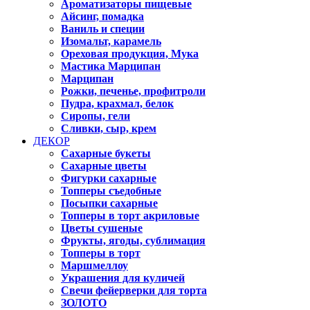
Ароматизаторы пищевые
Айсинг, помадка
Ваниль и специи
Изомальт, карамель
Ореховая продукция, Мука
Мастика Марципан
Марципан
Рожки, печенье, профитроли
Пудра, крахмал, белок
Сиропы, гели
Сливки, сыр, крем
ДЕКОР
Сахарные букеты
Сахарные цветы
Фигурки сахарные
Топперы съедобные
Посыпки сахарные
Топперы в торт акриловые
Цветы сушеные
Фрукты, ягоды, сублимация
Топперы в торт
Маршмеллоу
Украшения для куличей
Свечи фейерверки для торта
ЗОЛОТО