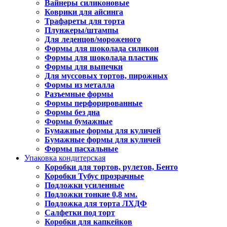
Вайнеры силиконовые
Коврики для айсинга
Трафареты для торта
Плунжеры/штампы
Для леденцов/мороженого
Формы для шоколада силикон
Формы для шоколада пластик
Формы для выпечки
Для муссовых тортов, пирожных
Формы из металла
Разъемные формы
Формы перфорированные
Формы без дна
Формы бумажные
Бумажные формы для куличей
Бумажные формы для куличей
Формы пасхальные
Упаковка кондитерская
Коробки для тортов, рулетов, Бенто
Коробки Тубус прозрачные
Подложки усиленные
Подложки тонкие 0,8 мм.
Подложка для торта ЛХДФ
Салфетки под торт
Коробки для капкейков