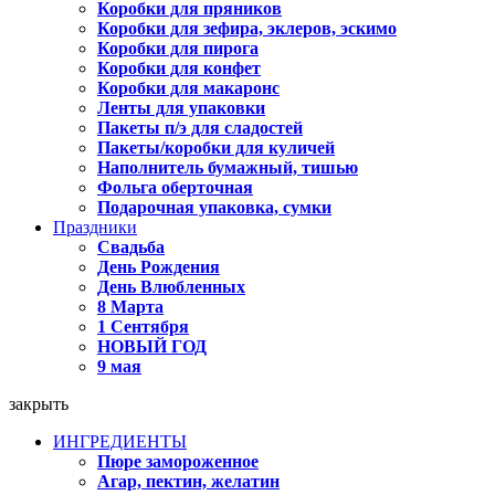
Коробки для пряников
Коробки для зефира, эклеров, эскимо
Коробки для пирога
Коробки для конфет
Коробки для макаронс
Ленты для упаковки
Пакеты п/э для сладостей
Пакеты/коробки для куличей
Наполнитель бумажный, тишью
Фольга оберточная
Подарочная упаковка, сумки
Праздники
Свадьба
День Рождения
День Влюбленных
8 Марта
1 Сентября
НОВЫЙ ГОД
9 мая
закрыть
ИНГРЕДИЕНТЫ
Пюре замороженное
Агар, пектин, желатин