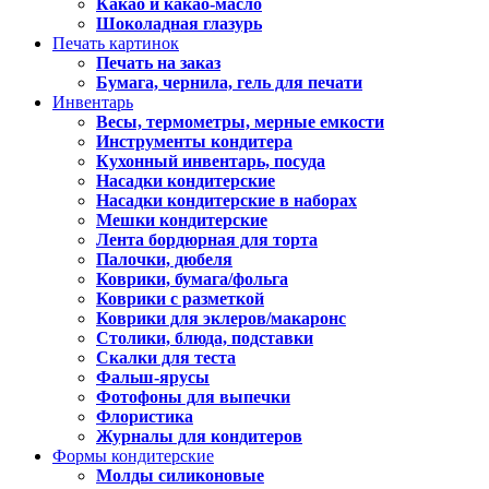
Какао и какао-масло
Шоколадная глазурь
Печать картинок
Печать на заказ
Бумага, чернила, гель для печати
Инвентарь
Весы, термометры, мерные емкости
Инструменты кондитера
Кухонный инвентарь, посуда
Насадки кондитерские
Насадки кондитерские в наборах
Мешки кондитерские
Лента бордюрная для торта
Палочки, дюбеля
Коврики, бумага/фольга
Коврики с разметкой
Коврики для эклеров/макаронс
Столики, блюда, подставки
Скалки для теста
Фальш-ярусы
Фотофоны для выпечки
Флористика
Журналы для кондитеров
Формы кондитерские
Молды силиконовые