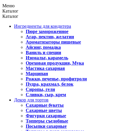
Меню
Каталог
Каталог
Ингредиенты для кондитера
Пюре замороженное
Агар, пектин, желатин
Ароматизаторы пищевые
Айсинг, помадка
Ваниль и специи
Изомальт, карамель
Ореховая продукция, Мука
Мастика сахарная
Марципан
Рожки, печенье, профитроли
Пудра, крахмал, белок
Сиропы, гели
Сливки, сыр, крем
Декор для тортов
Сахарные букеты
Сахарные цветы
Фигурки сахарные
Топперы съедобные
Посыпки сахарные