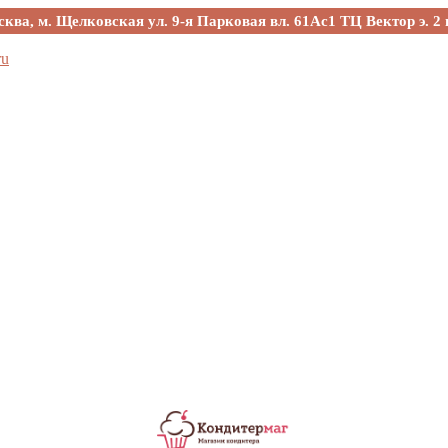
сква, м. Щелковская ул. 9-я Парковая вл. 61Ас1 ТЦ Вектор э. 2 
ru