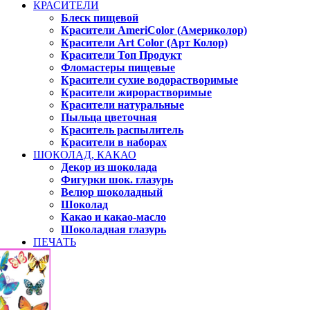
КРАСИТЕЛИ
Блеск пищевой
Красители AmeriColor (Америколор)
Красители Art Color (Арт Колор)
Красители Топ Продукт
Фломастеры пищевые
Красители сухие водорастворимые
Красители жирорастворимые
Красители натуральные
Пыльца цветочная
Краситель распылитель
Красители в наборах
ШОКОЛАД, КАКАО
Декор из шоколада
Фигурки шок. глазурь
Велюр шоколадный
Шоколад
Какао и какао-масло
Шоколадная глазурь
ПЕЧАТЬ