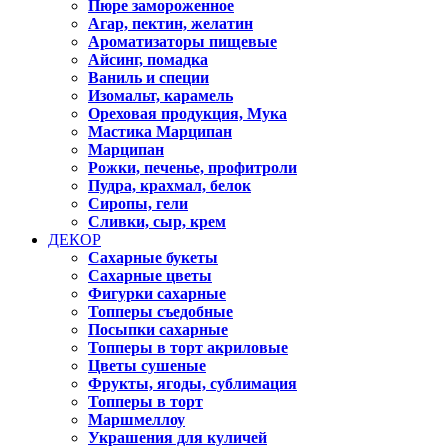
Пюре замороженное
Агар, пектин, желатин
Ароматизаторы пищевые
Айсинг, помадка
Ваниль и специи
Изомальт, карамель
Ореховая продукция, Мука
Мастика Марципан
Марципан
Рожки, печенье, профитроли
Пудра, крахмал, белок
Сиропы, гели
Сливки, сыр, крем
ДЕКОР
Сахарные букеты
Сахарные цветы
Фигурки сахарные
Топперы съедобные
Посыпки сахарные
Топперы в торт акриловые
Цветы сушеные
Фрукты, ягоды, сублимация
Топперы в торт
Маршмеллоу
Украшения для куличей