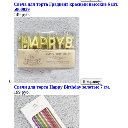
Свеча для торта Градиент красный высокие 6 шт.
5060039
149 руб.
В корзину
Свечи для торта Happy Birthday золотые 7 см.
199 руб.