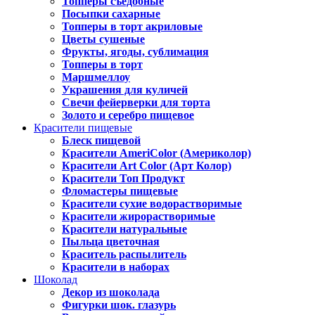
Топперы съедобные
Посыпки сахарные
Топперы в торт акриловые
Цветы сушеные
Фрукты, ягоды, сублимация
Топперы в торт
Маршмеллоу
Украшения для куличей
Свечи фейерверки для торта
Золото и серебро пищевое
Красители пищевые
Блеск пищевой
Красители AmeriColor (Америколор)
Красители Art Color (Арт Колор)
Красители Топ Продукт
Фломастеры пищевые
Красители сухие водорастворимые
Красители жирорастворимые
Красители натуральные
Пыльца цветочная
Краситель распылитель
Красители в наборах
Шоколад
Декор из шоколада
Фигурки шок. глазурь