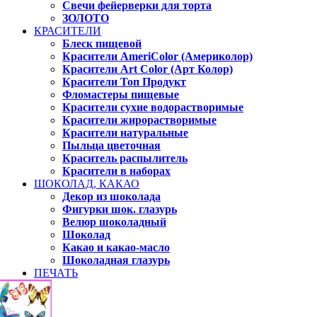
Свечи фейерверки для торта
ЗОЛОТО
КРАСИТЕЛИ
Блеск пищевой
Красители AmeriColor (Америколор)
Красители Art Color (Арт Колор)
Красители Топ Продукт
Фломастеры пищевые
Красители сухие водорастворимые
Красители жирорастворимые
Красители натуральные
Пыльца цветочная
Краситель распылитель
Красители в наборах
ШОКОЛАД, КАКАО
Декор из шоколада
Фигурки шок. глазурь
Велюр шоколадный
Шоколад
Какао и какао-масло
Шоколадная глазурь
ПЕЧАТЬ