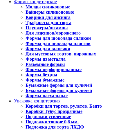
Формы кондитерские
Молды силиконовые
Вайнеры силиконовые
Коврики для айсинга
Трафареты для торта
Плунжеры/штампы
Для леденцов/мороженого
Формы для шоколада силикон
Формы для шоколада пластик
Формы для выпечки
Для муссовых тортов, пирожных
Формы из металла
Разъемные формы
Формы перфорированные
Формы без дна
Формы бумажные
Бумажные формы для куличей
Бумажные формы для куличей
Формы пасхальные
Упаковка кондитерская
Коробки для тортов, рулетов, Бенто
Коробки Тубус прозрачные
Подложки усиленные
Подложки тонкие 0,8 мм.
Подложка для торта ЛХДФ