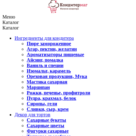
Меню
Каталог
Каталог
Ингредиенты для кондитера
Пюре замороженное
Агар, пектин, желатин
Ароматизаторы пищевые
Айсинг, помадка
Ваниль и специи
Изомальт, карамель
Ореховая продукция, Мука
Мастика сахарная
Марципан
Рожки, печенье, профитроли
Пудра, крахмал, белок
Сиропы, гели
Сливки, сыр, крем
Декор для тортов
Сахарные букеты
Сахарные цветы
Фигурки сахарные