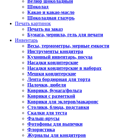
Велюр шоколадный
Шоколад
Какао и какао-масло
Шоколадная глазурь
Печать картинок
Печать на заказ
Бумага, чернила, гель для печати
Инвентарь
Весы, термометры, мерные емкости
Инструменты кондитера
Кухонный инвентарь, посуда
Насадки кондитерские
Насадки кондитерские в наборах
Мешки кондитерские
Лента бордюрная для торта
Палочки, дюбеля
Коврики, бумага/фольга
Коврики с разметкой
Коврики для эклеров/макаронс
Столики, блюда, подставки
Скалки для теста
Фальш-ярусы
Фотофоны для выпечки
Флористика
Журналы для кондитеров