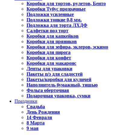
Коробки для тортов, рулетов, Бенто
Коробки Тубус прозрачные
Подложки усиленные
Подложки тонкие 0,8 мм.
Подложка для торта ЛХДФ
Салфетки под торт
Коробки для капкейков
Коробки для пряников
Коробки для зефира, эклеров, эскимо
Коробки для пирога
Коробки для конфет
Коробки для макаронс
Ленты для упаковки
Пакеты п/э для сладостей
Пакеты/коробки для куличей
Наполнитель бумажный, тишью
Фольга оберточная
Подарочная упаковка, сумки
Праздники
Свадьба
День Рождения
14 Февраля
8 Марта
9 мая