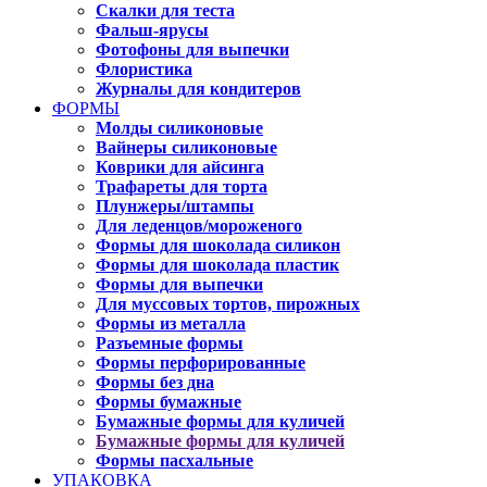
Скалки для теста
Фальш-ярусы
Фотофоны для выпечки
Флористика
Журналы для кондитеров
ФОРМЫ
Молды силиконовые
Вайнеры силиконовые
Коврики для айсинга
Трафареты для торта
Плунжеры/штампы
Для леденцов/мороженого
Формы для шоколада силикон
Формы для шоколада пластик
Формы для выпечки
Для муссовых тортов, пирожных
Формы из металла
Разъемные формы
Формы перфорированные
Формы без дна
Формы бумажные
Бумажные формы для куличей
Бумажные формы для куличей
Формы пасхальные
УПАКОВКА