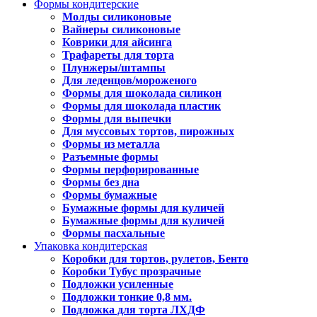
Формы кондитерские
Молды силиконовые
Вайнеры силиконовые
Коврики для айсинга
Трафареты для торта
Плунжеры/штампы
Для леденцов/мороженого
Формы для шоколада силикон
Формы для шоколада пластик
Формы для выпечки
Для муссовых тортов, пирожных
Формы из металла
Разъемные формы
Формы перфорированные
Формы без дна
Формы бумажные
Бумажные формы для куличей
Бумажные формы для куличей
Формы пасхальные
Упаковка кондитерская
Коробки для тортов, рулетов, Бенто
Коробки Тубус прозрачные
Подложки усиленные
Подложки тонкие 0,8 мм.
Подложка для торта ЛХДФ