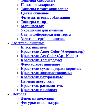
Топперы съедобные
Посыпки сахарные
Топперы в торт акриловые
Цветы сушеные
Фрукты, ягоды, сублимация
Топперы в торт
Маршмеллоу
Украшения для куличей
Свечи фейерверки для торта
Золото и серебро пищевое
Красители пищевые
Блеск пищевой
Красители AmeriColor (Америколор)
Красители Art Color (Арт Колор)
Красители Топ Продукт
Фломастеры пищевые
Красители сухие водорастворимые
Красители жирорастворимые
Красители натуральные
Пыльца цветочная
Краситель распылитель
Красители в наборах
Шоколад
Декор из шоколада
Фигурки шок. глазурь