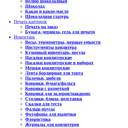
Велюр шоколадный
Шоколад
Какао и какао-масло
Шоколадная глазурь
Печать картинок
Печать на заказ
Бумага, чернила, гель для печати
Инвентарь
Весы, термометры, мерные емкости
Инструменты кондитера
Кухонный инвентарь, посуда
Насадки кондитерские
Насадки кондитерские в наборах
Мешки кондитерские
Лента бордюрная для торта
Палочки, дюбеля
Коврики, бумага/фольга
Коврики с разметкой
Коврики для эклеров/макаронс
Столики, блюда, подставки
Скалки для теста
Фальш-ярусы
Фотофоны для выпечки
Флористика
Журналы для кондитеров