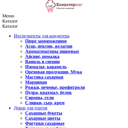
Меню
Каталог
Каталог
Ингредиенты для кондитера
Пюре замороженное
Агар, пектин, желатин
Ароматизаторы пищевые
Айсинг, помадка
Ваниль и специи
Изомальт, карамель
Ореховая продукция, Мука
Мастика сахарная
Марципан
Рожки, печенье, профитроли
Пудра, крахмал, белок
Сиропы, гели
Сливки, сыр, крем
Декор для тортов
Сахарные букеты
Сахарные цветы
Фигурки сахарные