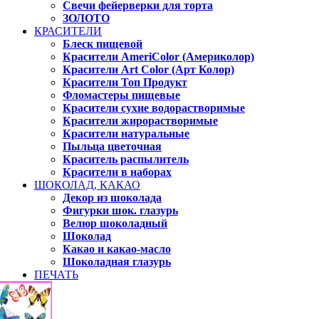
Свечи фейерверки для торта
ЗОЛОТО
КРАСИТЕЛИ
Блеск пищевой
Красители AmeriColor (Америколор)
Красители Art Color (Арт Колор)
Красители Топ Продукт
Фломастеры пищевые
Красители сухие водорастворимые
Красители жирорастворимые
Красители натуральные
Пыльца цветочная
Краситель распылитель
Красители в наборах
ШОКОЛАД, КАКАО
Декор из шоколада
Фигурки шок. глазурь
Велюр шоколадный
Шоколад
Какао и какао-масло
Шоколадная глазурь
ПЕЧАТЬ