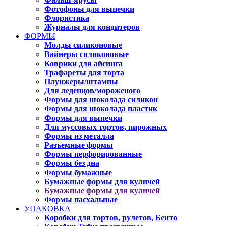
Фотофоны для выпечки
Флористика
Журналы для кондитеров
ФОРМЫ
Молды силиконовые
Вайнеры силиконовые
Коврики для айсинга
Трафареты для торта
Плунжеры/штампы
Для леденцов/мороженого
Формы для шоколада силикон
Формы для шоколада пластик
Формы для выпечки
Для муссовых тортов, пирожных
Формы из металла
Разъемные формы
Формы перфорированные
Формы без дна
Формы бумажные
Бумажные формы для куличей
Бумажные формы для куличей
Формы пасхальные
УПАКОВКА
Коробки для тортов, рулетов, Бенто