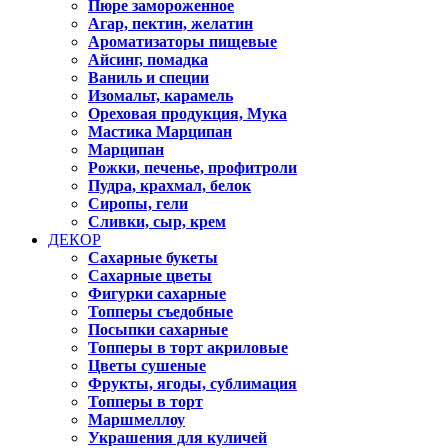
Пюре замороженное
Агар, пектин, желатин
Ароматизаторы пищевые
Айсинг, помадка
Ваниль и специи
Изомальт, карамель
Ореховая продукция, Мука
Мастика Марципан
Марципан
Рожки, печенье, профитроли
Пудра, крахмал, белок
Сиропы, гели
Сливки, сыр, крем
ДЕКОР
Сахарные букеты
Сахарные цветы
Фигурки сахарные
Топперы съедобные
Посыпки сахарные
Топперы в торт акриловые
Цветы сушеные
Фрукты, ягоды, сублимация
Топперы в торт
Маршмеллоу
Украшения для куличей