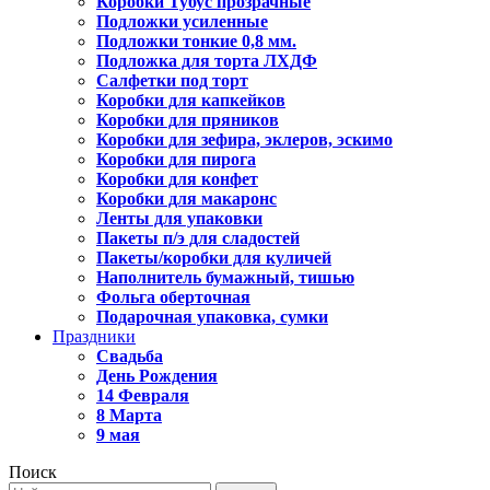
Коробки Тубус прозрачные
Подложки усиленные
Подложки тонкие 0,8 мм.
Подложка для торта ЛХДФ
Салфетки под торт
Коробки для капкейков
Коробки для пряников
Коробки для зефира, эклеров, эскимо
Коробки для пирога
Коробки для конфет
Коробки для макаронс
Ленты для упаковки
Пакеты п/э для сладостей
Пакеты/коробки для куличей
Наполнитель бумажный, тишью
Фольга оберточная
Подарочная упаковка, сумки
Праздники
Свадьба
День Рождения
14 Февраля
8 Марта
9 мая
Поиск