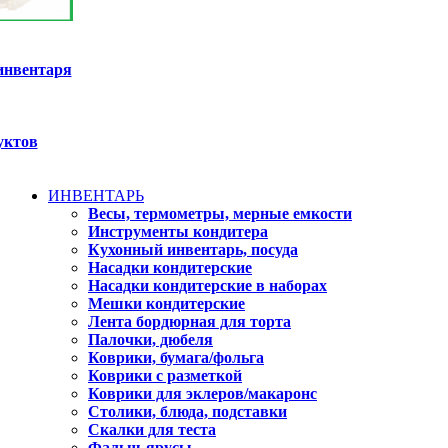
инвентаря
уктов
ИНВЕНТАРЬ
Весы, термометры, мерные емкости
Инструменты кондитера
Кухонный инвентарь, посуда
Насадки кондитерские
Насадки кондитерские в наборах
Мешки кондитерские
Лента бордюрная для торта
Палочки, дюбеля
Коврики, бумага/фольга
Коврики с разметкой
Коврики для эклеров/макаронс
Столики, блюда, подставки
Скалки для теста
Фальш-ярусы