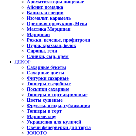
Ароматизаторы пищевые
Айсинг, помадка
Ваниль и специи
Изомальт, карамель
Ореховая продукция, Мука
Мастика Марципан
Марципан
Рожки, печенье, профитроли
Пудра, крахмал, белок
Сиропы, гели
Сливки, сыр, крем
ДЕКОР
Сахарные букеты
Сахарные цветы
Фигурки сахарные
Топперы съедобные
Посыпки сахарные
Топперы в торт акриловые
Цветы сушеные
Фрукты, ягоды, сублимация
Топперы в торт
Маршмеллоу
Украшения для куличей
Свечи фейерверки для торта
ЗОЛОТО