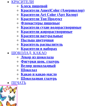
КРАСИТЕЛИ
Блеск пищевой
Красители AmeriColor (Америколор)
Красители Art Color (Арт Колор)
Красители Топ Продукт
Фломастеры пищевые
Красители сухие водорастворимые
Красители жирорастворимые
Красители натуральные
Пыльца цветочная
Краситель распылитель
Красители в наборах
ШОКОЛАД, КАКАО
Декор из шоколада
Фигурки шок. глазурь
Велюр шоколадный
Шоколад
Какао и какао-масло
Шоколадная глазурь
ПЕЧАТЬ