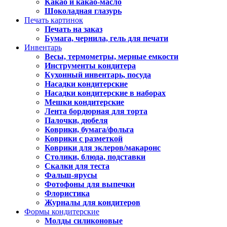
Какао и какао-масло
Шоколадная глазурь
Печать картинок
Печать на заказ
Бумага, чернила, гель для печати
Инвентарь
Весы, термометры, мерные емкости
Инструменты кондитера
Кухонный инвентарь, посуда
Насадки кондитерские
Насадки кондитерские в наборах
Мешки кондитерские
Лента бордюрная для торта
Палочки, дюбеля
Коврики, бумага/фольга
Коврики с разметкой
Коврики для эклеров/макаронс
Столики, блюда, подставки
Скалки для теста
Фальш-ярусы
Фотофоны для выпечки
Флористика
Журналы для кондитеров
Формы кондитерские
Молды силиконовые