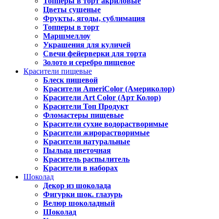
Топперы в торт акриловые
Цветы сушеные
Фрукты, ягоды, сублимация
Топперы в торт
Маршмеллоу
Украшения для куличей
Свечи фейерверки для торта
Золото и серебро пищевое
Красители пищевые
Блеск пищевой
Красители AmeriColor (Америколор)
Красители Art Color (Арт Колор)
Красители Топ Продукт
Фломастеры пищевые
Красители сухие водорастворимые
Красители жирорастворимые
Красители натуральные
Пыльца цветочная
Краситель распылитель
Красители в наборах
Шоколад
Декор из шоколада
Фигурки шок. глазурь
Велюр шоколадный
Шоколад