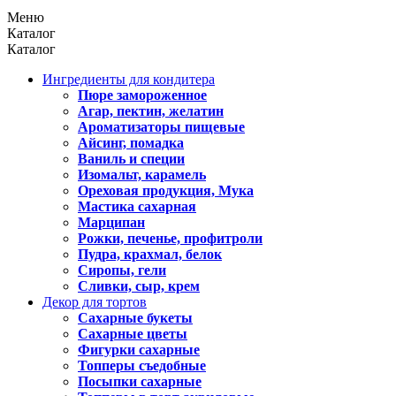
Меню
Каталог
Каталог
Ингредиенты для кондитера
Пюре замороженное
Агар, пектин, желатин
Ароматизаторы пищевые
Айсинг, помадка
Ваниль и специи
Изомальт, карамель
Ореховая продукция, Мука
Мастика сахарная
Марципан
Рожки, печенье, профитроли
Пудра, крахмал, белок
Сиропы, гели
Сливки, сыр, крем
Декор для тортов
Сахарные букеты
Сахарные цветы
Фигурки сахарные
Топперы съедобные
Посыпки сахарные