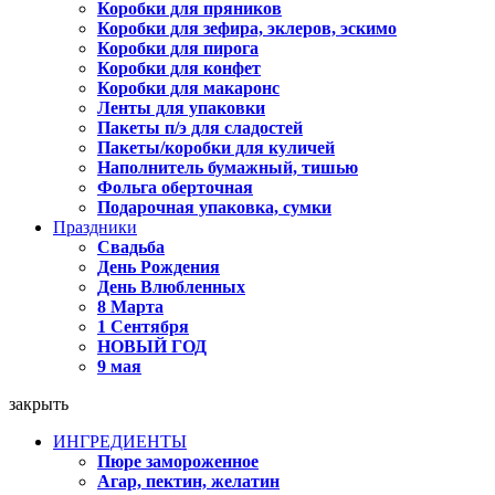
Коробки для пряников
Коробки для зефира, эклеров, эскимо
Коробки для пирога
Коробки для конфет
Коробки для макаронс
Ленты для упаковки
Пакеты п/э для сладостей
Пакеты/коробки для куличей
Наполнитель бумажный, тишью
Фольга оберточная
Подарочная упаковка, сумки
Праздники
Свадьба
День Рождения
День Влюбленных
8 Марта
1 Сентября
НОВЫЙ ГОД
9 мая
закрыть
ИНГРЕДИЕНТЫ
Пюре замороженное
Агар, пектин, желатин