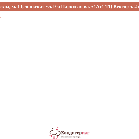
сква, м. Щелковская ул. 9-я Парковая вл. 61Ас1 ТЦ Вектор э. 2 
ru