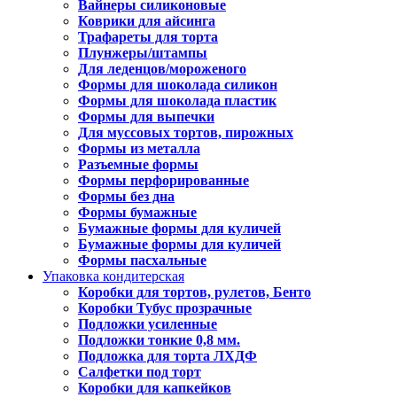
Вайнеры силиконовые
Коврики для айсинга
Трафареты для торта
Плунжеры/штампы
Для леденцов/мороженого
Формы для шоколада силикон
Формы для шоколада пластик
Формы для выпечки
Для муссовых тортов, пирожных
Формы из металла
Разъемные формы
Формы перфорированные
Формы без дна
Формы бумажные
Бумажные формы для куличей
Бумажные формы для куличей
Формы пасхальные
Упаковка кондитерская
Коробки для тортов, рулетов, Бенто
Коробки Тубус прозрачные
Подложки усиленные
Подложки тонкие 0,8 мм.
Подложка для торта ЛХДФ
Салфетки под торт
Коробки для капкейков