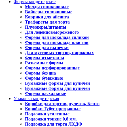
Формы кондитерские
Молды силиконовые
Вайнеры силиконовые
Коврики для айсинга
Трафареты для торта
Плунжеры/штампы
Для леденцов/мороженого
Формы для шоколада силикон
Формы для шоколада пластик
Формы для выпечки
Для муссовых тортов, пирожных
Формы из металла
Разъемные формы
Формы перфорированные
Формы без дна
Формы бумажные
Бумажные формы для куличей
Бумажные формы для куличей
Формы пасхальные
Упаковка кондитерская
Коробки для тортов, рулетов, Бенто
Коробки Тубус прозрачные
Подложки усиленные
Подложки тонкие 0,8 мм.
Подложка для торта ЛХДФ