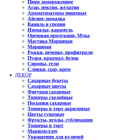
Пюре замороженное
Агар, пектин, желатин
Ароматизаторы пищевые
Айсинг, помадка
Ваниль и специи
Изомальт, карамель
Ореховая продукция, Мука
Мастика Марципан
Марципан
Рожки, печенье, профитроли
Пудра, крахмал, белок
Сиропы, гели
Сливки, сыр, крем
ДЕКОР
Сахарные букеты
Сахарные цветы
Фигурки сахарные
Топперы съедобные
Посыпки сахарные
Топперы в торт акриловые
Цветы сушеные
Фрукты, ягоды, сублимация
Топперы в торт
Маршмеллоу
Украшения для куличей