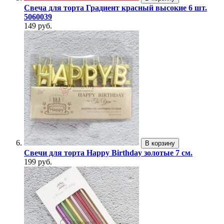
Свеча для торта Градиент красный высокие 6 шт.
5060039
149 руб.
В корзину
Свечи для торта Happy Birthday золотые 7 см.
199 руб.