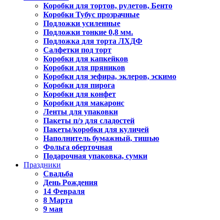
Коробки для тортов, рулетов, Бенто
Коробки Тубус прозрачные
Подложки усиленные
Подложки тонкие 0,8 мм.
Подложка для торта ЛХДФ
Салфетки под торт
Коробки для капкейков
Коробки для пряников
Коробки для зефира, эклеров, эскимо
Коробки для пирога
Коробки для конфет
Коробки для макаронс
Ленты для упаковки
Пакеты п/э для сладостей
Пакеты/коробки для куличей
Наполнитель бумажный, тишью
Фольга оберточная
Подарочная упаковка, сумки
Праздники
Свадьба
День Рождения
14 Февраля
8 Марта
9 мая