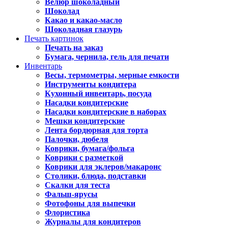
Велюр шоколадный
Шоколад
Какао и какао-масло
Шоколадная глазурь
Печать картинок
Печать на заказ
Бумага, чернила, гель для печати
Инвентарь
Весы, термометры, мерные емкости
Инструменты кондитера
Кухонный инвентарь, посуда
Насадки кондитерские
Насадки кондитерские в наборах
Мешки кондитерские
Лента бордюрная для торта
Палочки, дюбеля
Коврики, бумага/фольга
Коврики с разметкой
Коврики для эклеров/макаронс
Столики, блюда, подставки
Скалки для теста
Фальш-ярусы
Фотофоны для выпечки
Флористика
Журналы для кондитеров