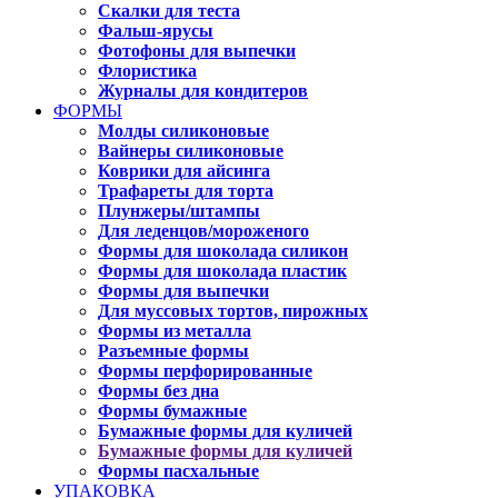
Скалки для теста
Фальш-ярусы
Фотофоны для выпечки
Флористика
Журналы для кондитеров
ФОРМЫ
Молды силиконовые
Вайнеры силиконовые
Коврики для айсинга
Трафареты для торта
Плунжеры/штампы
Для леденцов/мороженого
Формы для шоколада силикон
Формы для шоколада пластик
Формы для выпечки
Для муссовых тортов, пирожных
Формы из металла
Разъемные формы
Формы перфорированные
Формы без дна
Формы бумажные
Бумажные формы для куличей
Бумажные формы для куличей
Формы пасхальные
УПАКОВКА