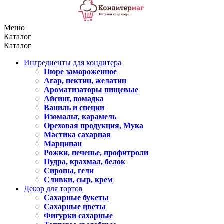
Меню
Каталог
Каталог
Ингредиенты для кондитера
Пюре замороженное
Агар, пектин, желатин
Ароматизаторы пищевые
Айсинг, помадка
Ваниль и специи
Изомальт, карамель
Ореховая продукция, Мука
Мастика сахарная
Марципан
Рожки, печенье, профитроли
Пудра, крахмал, белок
Сиропы, гели
Сливки, сыр, крем
Декор для тортов
Сахарные букеты
Сахарные цветы
Фигурки сахарные