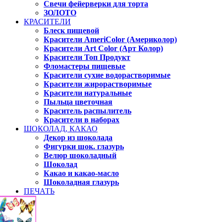
Свечи фейерверки для торта
ЗОЛОТО
КРАСИТЕЛИ
Блеск пищевой
Красители AmeriColor (Америколор)
Красители Art Color (Арт Колор)
Красители Топ Продукт
Фломастеры пищевые
Красители сухие водорастворимые
Красители жирорастворимые
Красители натуральные
Пыльца цветочная
Краситель распылитель
Красители в наборах
ШОКОЛАД, КАКАО
Декор из шоколада
Фигурки шок. глазурь
Велюр шоколадный
Шоколад
Какао и какао-масло
Шоколадная глазурь
ПЕЧАТЬ