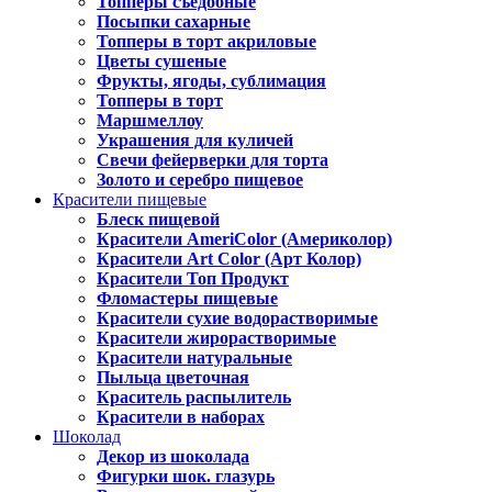
Топперы съедобные
Посыпки сахарные
Топперы в торт акриловые
Цветы сушеные
Фрукты, ягоды, сублимация
Топперы в торт
Маршмеллоу
Украшения для куличей
Свечи фейерверки для торта
Золото и серебро пищевое
Красители пищевые
Блеск пищевой
Красители AmeriColor (Америколор)
Красители Art Color (Арт Колор)
Красители Топ Продукт
Фломастеры пищевые
Красители сухие водорастворимые
Красители жирорастворимые
Красители натуральные
Пыльца цветочная
Краситель распылитель
Красители в наборах
Шоколад
Декор из шоколада
Фигурки шок. глазурь