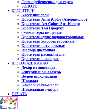
Свечи фейерверки для торта
ЗОЛОТО
КРАСИТЕЛИ
Блеск пищевой
Красители AmeriColor (Америколор)
Красители Art Color (Арт Колор)
Красители Топ Продукт
Фломастеры пищевые
Красители сухие водорастворимые
Красители жирорастворимые
Красители натуральные
Пыльца цветочная
Краситель распылитель
Красители в наборах
ШОКОЛАД, КАКАО
Декор из шоколада
Фигурки шок. глазурь
Велюр шоколадный
Шоколад
Какао и какао-масло
Шоколадная глазурь
ПЕЧАТЬ