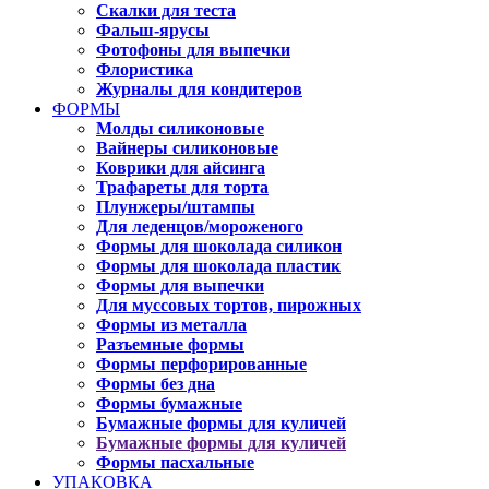
Скалки для теста
Фальш-ярусы
Фотофоны для выпечки
Флористика
Журналы для кондитеров
ФОРМЫ
Молды силиконовые
Вайнеры силиконовые
Коврики для айсинга
Трафареты для торта
Плунжеры/штампы
Для леденцов/мороженого
Формы для шоколада силикон
Формы для шоколада пластик
Формы для выпечки
Для муссовых тортов, пирожных
Формы из металла
Разъемные формы
Формы перфорированные
Формы без дна
Формы бумажные
Бумажные формы для куличей
Бумажные формы для куличей
Формы пасхальные
УПАКОВКА