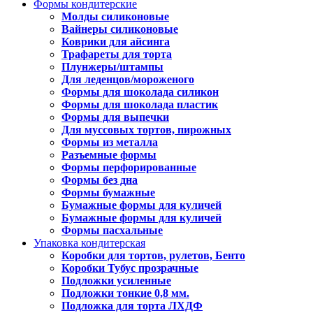
Формы кондитерские
Молды силиконовые
Вайнеры силиконовые
Коврики для айсинга
Трафареты для торта
Плунжеры/штампы
Для леденцов/мороженого
Формы для шоколада силикон
Формы для шоколада пластик
Формы для выпечки
Для муссовых тортов, пирожных
Формы из металла
Разъемные формы
Формы перфорированные
Формы без дна
Формы бумажные
Бумажные формы для куличей
Бумажные формы для куличей
Формы пасхальные
Упаковка кондитерская
Коробки для тортов, рулетов, Бенто
Коробки Тубус прозрачные
Подложки усиленные
Подложки тонкие 0,8 мм.
Подложка для торта ЛХДФ