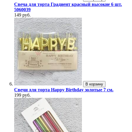
Свеча для торта Градиент красный высокие 6 шт.
5060039
149 руб.
В корзину
Свечи для торта Happy Birthday золотые 7 см.
199 руб.