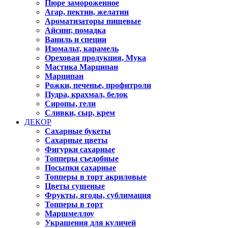
Пюре замороженное
Агар, пектин, желатин
Ароматизаторы пищевые
Айсинг, помадка
Ваниль и специи
Изомальт, карамель
Ореховая продукция, Мука
Мастика Марципан
Марципан
Рожки, печенье, профитроли
Пудра, крахмал, белок
Сиропы, гели
Сливки, сыр, крем
ДЕКОР
Сахарные букеты
Сахарные цветы
Фигурки сахарные
Топперы съедобные
Посыпки сахарные
Топперы в торт акриловые
Цветы сушеные
Фрукты, ягоды, сублимация
Топперы в торт
Маршмеллоу
Украшения для куличей