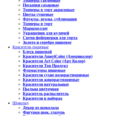
Топперы съедобные
Посыпки сахарные
Топперы в торт акриловые
Цветы сушеные
Фрукты, ягоды, сублимация
Топперы в торт
Маршмеллоу
Украшения для куличей
Свечи фейерверки для торта
Золото и серебро пищевое
Красители пищевые
Блеск пищевой
Красители AmeriColor (Америколор)
Красители Art Color (Арт Колор)
Красители Топ Продукт
Фломастеры пищевые
Красители сухие водорастворимые
Красители жирорастворимые
Красители натуральные
Пыльца цветочная
Краситель распылитель
Красители в наборах
Шоколад
Декор из шоколада
Фигурки шок. глазурь