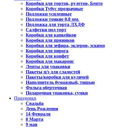
Коробки для тортов, рулетов, Бенто
Коробки Тубус прозрачные
Подложки усиленные
Подложки тонкие 0,8 мм.
Подложка для торта ЛХДФ
Салфетки под торт
Коробки для капкейков
Коробки для пряников
Коробки для зефира, эклеров, эскимо
Коробки для пирога
Коробки для конфет
Коробки для макаронс
Ленты для упаковки
Пакеты п/э для сладостей
Пакеты/коробки для куличей
Наполнитель бумажный, тишью
Фольга оберточная
Подарочная упаковка, сумки
Праздники
Свадьба
День Рождения
14 Февраля
8 Марта
9 мая