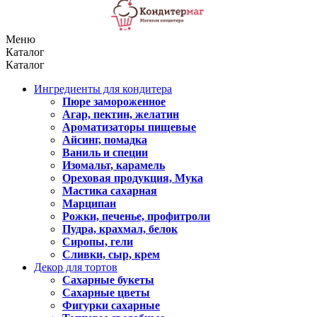
Меню
Каталог
Каталог
Ингредиенты для кондитера
Пюре замороженное
Агар, пектин, желатин
Ароматизаторы пищевые
Айсинг, помадка
Ваниль и специи
Изомальт, карамель
Ореховая продукция, Мука
Мастика сахарная
Марципан
Рожки, печенье, профитроли
Пудра, крахмал, белок
Сиропы, гели
Сливки, сыр, крем
Декор для тортов
Сахарные букеты
Сахарные цветы
Фигурки сахарные