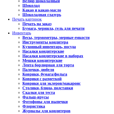
Велюр шоколадный
Шоколад
Какао и какао-масло
Шоколадная глазурь
Печать картинок
Печать на заказ
Бумага, чернила, гель для печати
Инвентарь
Весы, термометры, мерные емкости
Инструменты кондитера
Кухонный инвентарь, посуда
Насадки кондитерские
Насадки кондитерские в наборах
Мешки кондитерские
Лента бордюрная для торта
Палочки, дюбеля
Коврики, бумага/фольга
Коврики с разметкой
Коврики для эклеров/макаронс
Столики, блюда, подставки
Скалки для теста
Фальш-ярусы
Фотофоны для выпечки
Флористика
Журналы для кондитеров