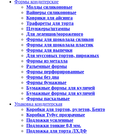
Формы кондитерские
Молды силиконовые
Вайнеры силиконовые
Коврики для айсинга
Трафареты для торта
Плунжеры/штампы
Для леденцов/мороженого
Формы для шоколада силикон
Формы для шоколада пластик
Формы для выпечки
Для муссовых тортов, пирожных
Формы из металла
Разъемные формы
Формы перфорированные
Формы без дна
Формы бумажные
Бумажные формы для куличей
Бумажные формы для куличей
Формы пасхальные
Упаковка кондитерская
Коробки для тортов, рулетов, Бенто
Коробки Тубус прозрачные
Подложки усиленные
Подложки тонкие 0,8 мм.
Подложка для торта ЛХДФ