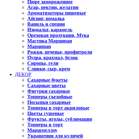
Пюре замороженное
Агар, пектин, желатин
Ароматизаторы пищевые
Айсинг, помадка
Ваниль и специи
Изомальт, карамель
Ореховая продукция, Мука
Мастика Марципан
Марципан
Рожки, печенье, профитроли
Пудра, крахмал, белок
Сиропы, гели
Сливки, сыр, крем
ДЕКОР
Сахарные букеты
Сахарные цветы
Фигурки сахарные
Топперы съедобные
Посыпки сахарные
Топперы в торт акриловые
Цветы сушеные
Фрукты, ягоды, сублимация
Топперы в торт
Маршмеллоу
Украшения для куличей