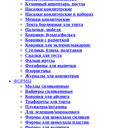
Кухонный инвентарь, посуда
Насадки кондитерские
Насадки кондитерские в наборах
Мешки кондитерские
Лента бордюрная для торта
Палочки, дюбеля
Коврики, бумага/фольга
Коврики с разметкой
Коврики для эклеров/макаронс
Столики, блюда, подставки
Скалки для теста
Фальш-ярусы
Фотофоны для выпечки
Флористика
Журналы для кондитеров
ФОРМЫ
Молды силиконовые
Вайнеры силиконовые
Коврики для айсинга
Трафареты для торта
Плунжеры/штампы
Для леденцов/мороженого
Формы для шоколада силикон
Формы для шоколада пластик
Формы для выпечки