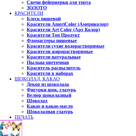
Свечи фейерверки для торта
ЗОЛОТО
КРАСИТЕЛИ
Блеск пищевой
Красители AmeriColor (Америколор)
Красители Art Color (Арт Колор)
Красители Топ Продукт
Фломастеры пищевые
Красители сухие водорастворимые
Красители жирорастворимые
Красители натуральные
Пыльца цветочная
Краситель распылитель
Красители в наборах
ШОКОЛАД, КАКАО
Декор из шоколада
Фигурки шок. глазурь
Велюр шоколадный
Шоколад
Какао и какао-масло
Шоколадная глазурь
ПЕЧАТЬ