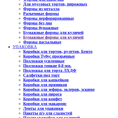
Для муссовых тортов, пирожных
Формы из металла
Разъемные формы
Формы перфорированные
Формы без дна
Формы бумажные
Бумажные формы для куличей
Бумажные формы для куличей
Формы пасхальные
УПАКОВКА
Коробки для тортов, рулетов, Бенто
Коробки Тубус прозрачные
Подложки усиленные
Подложки тонкие 0,8 мм.
Подложка для торта ЛХДФ
Салфетки под торт
Коробки для капкейков
Коробки для пряников
Коробки для зефира, эклеров, эскимо
Коробки для пирога
Коробки для конфет
Коробки для макаронс
Ленты для упаковки
Пакеты п/э для сладостей
Пакеты/коробки для куличей