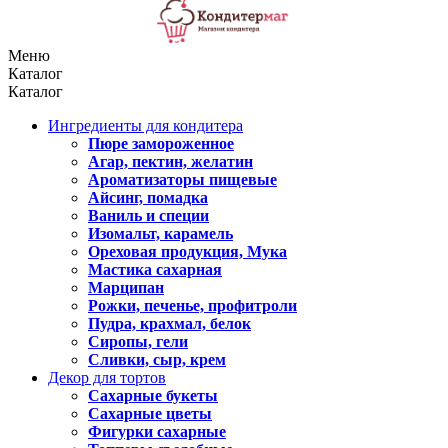
Меню
Каталог
Каталог
Ингредиенты для кондитера
Пюре замороженное
Агар, пектин, желатин
Ароматизаторы пищевые
Айсинг, помадка
Ваниль и специи
Изомальт, карамель
Ореховая продукция, Мука
Мастика сахарная
Марципан
Рожки, печенье, профитроли
Пудра, крахмал, белок
Сиропы, гели
Сливки, сыр, крем
Декор для тортов
Сахарные букеты
Сахарные цветы
Фигурки сахарные