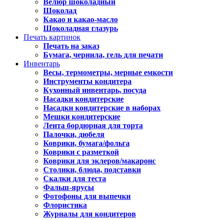
Велюр шоколадный
Шоколад
Какао и какао-масло
Шоколадная глазурь
Печать картинок
Печать на заказ
Бумага, чернила, гель для печати
Инвентарь
Весы, термометры, мерные емкости
Инструменты кондитера
Кухонный инвентарь, посуда
Насадки кондитерские
Насадки кондитерские в наборах
Мешки кондитерские
Лента бордюрная для торта
Палочки, дюбеля
Коврики, бумага/фольга
Коврики с разметкой
Коврики для эклеров/макаронс
Столики, блюда, подставки
Скалки для теста
Фальш-ярусы
Фотофоны для выпечки
Флористика
Журналы для кондитеров