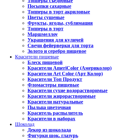
Топперы съедобные
Посыпки сахарные
Топперы в торт акриловые
Цветы сушеные
Фрукты, ягоды, сублимация
Топперы в торт
Маршмеллоу
Украшения для куличей
Свечи фейерверки для торта
Золото и серебро пищевое
Красители пищевые
Блеск пищевой
Красители AmeriColor (Америколор)
Красители Art Color (Арт Колор)
Красители Топ Продукт
Фломастеры пищевые
Красители сухие водорастворимые
Красители жирорастворимые
Красители натуральные
Пыльца цветочная
Краситель распылитель
Красители в наборах
Шоколад
Декор из шоколада
Фигурки шок. глазурь