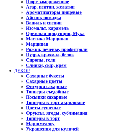
Пюре замороженное
Агар, пектин, желатин
Ароматизаторы пищевые
Айсинг, помадка
Ваниль и специи
Изомальт, карамель
Ореховая продукция, Мука
Мастика Марципан
Марципан
Рожки, печенье, профитроли
Пудра, крахмал, белок
Сиропы, гели
Сливки, сыр, крем
ДЕКОР
Сахарные букеты
Сахарные цветы
Фигурки сахарные
Топперы съедобные
Посыпки сахарные
Топперы в торт акриловые
Цветы сушеные
Фрукты, ягоды, сублимация
Топперы в торт
Маршмеллоу
Украшения для куличей