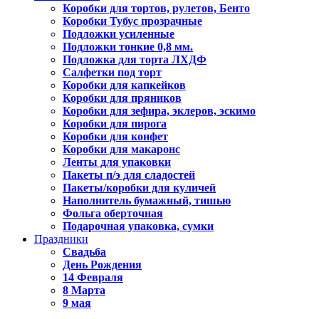
Коробки для тортов, рулетов, Бенто
Коробки Тубус прозрачные
Подложки усиленные
Подложки тонкие 0,8 мм.
Подложка для торта ЛХДФ
Салфетки под торт
Коробки для капкейков
Коробки для пряников
Коробки для зефира, эклеров, эскимо
Коробки для пирога
Коробки для конфет
Коробки для макаронс
Ленты для упаковки
Пакеты п/э для сладостей
Пакеты/коробки для куличей
Наполнитель бумажный, тишью
Фольга оберточная
Подарочная упаковка, сумки
Праздники
Свадьба
День Рождения
14 Февраля
8 Марта
9 мая