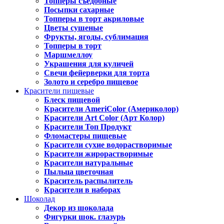
Топперы съедобные
Посыпки сахарные
Топперы в торт акриловые
Цветы сушеные
Фрукты, ягоды, сублимация
Топперы в торт
Маршмеллоу
Украшения для куличей
Свечи фейерверки для торта
Золото и серебро пищевое
Красители пищевые
Блеск пищевой
Красители AmeriColor (Америколор)
Красители Art Color (Арт Колор)
Красители Топ Продукт
Фломастеры пищевые
Красители сухие водорастворимые
Красители жирорастворимые
Красители натуральные
Пыльца цветочная
Краситель распылитель
Красители в наборах
Шоколад
Декор из шоколада
Фигурки шок. глазурь