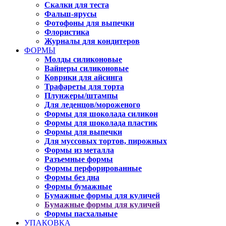
Скалки для теста
Фальш-ярусы
Фотофоны для выпечки
Флористика
Журналы для кондитеров
ФОРМЫ
Молды силиконовые
Вайнеры силиконовые
Коврики для айсинга
Трафареты для торта
Плунжеры/штампы
Для леденцов/мороженого
Формы для шоколада силикон
Формы для шоколада пластик
Формы для выпечки
Для муссовых тортов, пирожных
Формы из металла
Разъемные формы
Формы перфорированные
Формы без дна
Формы бумажные
Бумажные формы для куличей
Бумажные формы для куличей
Формы пасхальные
УПАКОВКА