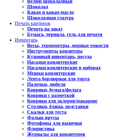
Велюр шоколадный
Шоколад
Какао и какао-масло
Шоколадная глазурь
Печать картинок
Печать на заказ
Бумага, чернила, гель для печати
Инвентарь
Весы, термометры, мерные емкости
Инструменты кондитера
Кухонный инвентарь, посуда
Насадки кондитерские
Насадки кондитерские в наборах
Мешки кондитерские
Лента бордюрная для торта
Палочки, дюбеля
Коврики, бумага/фольга
Коврики с разметкой
Коврики для эклеров/макаронс
Столики, блюда, подставки
Скалки для теста
Фальш-ярусы
Фотофоны для выпечки
Флористика
Журналы для кондитеров