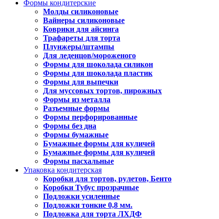
Формы кондитерские
Молды силиконовые
Вайнеры силиконовые
Коврики для айсинга
Трафареты для торта
Плунжеры/штампы
Для леденцов/мороженого
Формы для шоколада силикон
Формы для шоколада пластик
Формы для выпечки
Для муссовых тортов, пирожных
Формы из металла
Разъемные формы
Формы перфорированные
Формы без дна
Формы бумажные
Бумажные формы для куличей
Бумажные формы для куличей
Формы пасхальные
Упаковка кондитерская
Коробки для тортов, рулетов, Бенто
Коробки Тубус прозрачные
Подложки усиленные
Подложки тонкие 0,8 мм.
Подложка для торта ЛХДФ