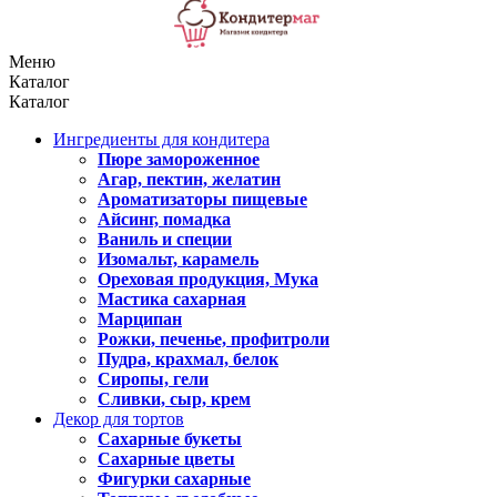
Меню
Каталог
Каталог
Ингредиенты для кондитера
Пюре замороженное
Агар, пектин, желатин
Ароматизаторы пищевые
Айсинг, помадка
Ваниль и специи
Изомальт, карамель
Ореховая продукция, Мука
Мастика сахарная
Марципан
Рожки, печенье, профитроли
Пудра, крахмал, белок
Сиропы, гели
Сливки, сыр, крем
Декор для тортов
Сахарные букеты
Сахарные цветы
Фигурки сахарные