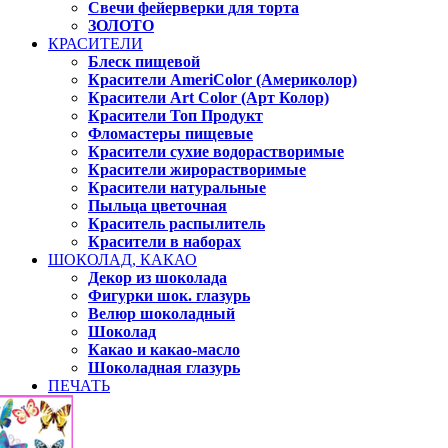
Свечи фейерверки для торта
ЗОЛОТО
КРАСИТЕЛИ
Блеск пищевой
Красители AmeriColor (Америколор)
Красители Art Color (Арт Колор)
Красители Топ Продукт
Фломастеры пищевые
Красители сухие водорастворимые
Красители жирорастворимые
Красители натуральные
Пыльца цветочная
Краситель распылитель
Красители в наборах
ШОКОЛАД, КАКАО
Декор из шоколада
Фигурки шок. глазурь
Велюр шоколадный
Шоколад
Какао и какао-масло
Шоколадная глазурь
ПЕЧАТЬ