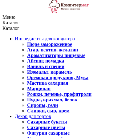
Меню
Каталог
Каталог
Ингредиенты для кондитера
Пюре замороженное
Агар, пектин, желатин
Ароматизаторы пищевые
Айсинг, помадка
Ваниль и специи
Изомальт, карамель
Ореховая продукция, Мука
Мастика сахарная
Марципан
Рожки, печенье, профитроли
Пудра, крахмал, белок
Сиропы, гели
Сливки, сыр, крем
Декор для тортов
Сахарные букеты
Сахарные цветы
Фигурки сахарные