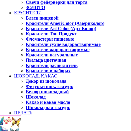
Свечи фейерверки для торта
ЗОЛОТО
КРАСИТЕЛИ
Блеск пищевой
Красители AmeriColor (Америколор)
Красители Art Color (Арт Колор)
Красители Топ Продукт
Фломастеры пищевые
Красители сухие водорастворимые
Красители жирорастворимые
Красители натуральные
Пыльца цветочная
Краситель распылитель
Красители в наборах
ШОКОЛАД, КАКАО
Декор из шоколада
Фигурки шок. глазурь
Велюр шоколадный
Шоколад
Какао и какао-масло
Шоколадная глазурь
ПЕЧАТЬ