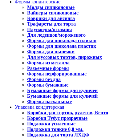
Формы кондитерские
Молды силиконовые
Вайнеры силиконовые
Коврики для айсинга
Трафареты для торта
Плунжеры/штампы
Для леденцов/мороженого
Формы для шоколада силикон
Формы для шоколада пластик
Формы для выпечки
Для муссовых тортов, пирожных
Формы из металла
Разъемные формы
Формы перфорированные
Формы без дна
Формы бумажные
Бумажные формы для куличей
Бумажные формы для куличей
Формы пасхальные
Упаковка кондитерская
Коробки для тортов, рулетов, Бенто
Коробки Тубус прозрачные
Подложки усиленные
Подложки тонкие 0,8 мм.
Подложка для торта ЛХДФ