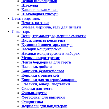
Велюр шоколадный
Шоколад
Какао и какао-масло
Шоколадная глазурь
Печать картинок
Печать на заказ
Бумага, чернила, гель для печати
Инвентарь
Весы, термометры, мерные емкости
Инструменты кондитера
Кухонный инвентарь, посуда
Насадки кондитерские
Насадки кондитерские в наборах
Мешки кондитерские
Лента бордюрная для торта
Палочки, дюбеля
Коврики, бумага/фольга
Коврики с разметкой
Коврики для эклеров/макаронс
Столики, блюда, подставки
Скалки для теста
Фальш-ярусы
Фотофоны для выпечки
Флористика
Журналы для кондитеров