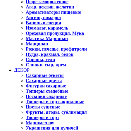
Пюре замороженное
Агар, пектин, желатин
Ароматизаторы пищевые
Айсинг, помадка
Ваниль и специи
Изомальт, карамель
Ореховая продукция, Мука
Мастика Марципан
Марципан
Рожки, печенье, профитроли
Пудра, крахмал, белок
Сиропы, гели
Сливки, сыр, крем
ДЕКОР
Сахарные букеты
Сахарные цветы
Фигурки сахарные
Топперы съедобные
Посыпки сахарные
Топперы в торт акриловые
Цветы сушеные
Фрукты, ягоды, сублимация
Топперы в торт
Маршмеллоу
Украшения для куличей