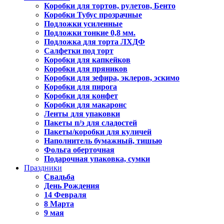
Коробки для тортов, рулетов, Бенто
Коробки Тубус прозрачные
Подложки усиленные
Подложки тонкие 0,8 мм.
Подложка для торта ЛХДФ
Салфетки под торт
Коробки для капкейков
Коробки для пряников
Коробки для зефира, эклеров, эскимо
Коробки для пирога
Коробки для конфет
Коробки для макаронс
Ленты для упаковки
Пакеты п/э для сладостей
Пакеты/коробки для куличей
Наполнитель бумажный, тишью
Фольга оберточная
Подарочная упаковка, сумки
Праздники
Свадьба
День Рождения
14 Февраля
8 Марта
9 мая