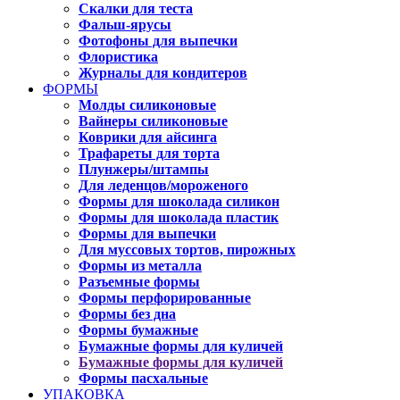
Скалки для теста
Фальш-ярусы
Фотофоны для выпечки
Флористика
Журналы для кондитеров
ФОРМЫ
Молды силиконовые
Вайнеры силиконовые
Коврики для айсинга
Трафареты для торта
Плунжеры/штампы
Для леденцов/мороженого
Формы для шоколада силикон
Формы для шоколада пластик
Формы для выпечки
Для муссовых тортов, пирожных
Формы из металла
Разъемные формы
Формы перфорированные
Формы без дна
Формы бумажные
Бумажные формы для куличей
Бумажные формы для куличей
Формы пасхальные
УПАКОВКА