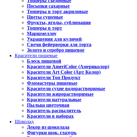
Топперы съедобные
Посыпки сахарные
Топперы в торт акриловые
Цветы сушеные
Фрукты, ягоды, сублимация
Топперы в торт
Маршмеллоу
Украшения для куличей
Свечи фейерверки для торта
Золото и серебро пищевое
Красители пищевые
Блеск пищевой
Красители AmeriColor (Америколор)
Красители Art Color (Арт Колор)
Красители Топ Продукт
Фломастеры пищевые
Красители сухие водорастворимые
Красители жирорастворимые
Красители натуральные
Пыльца цветочная
Краситель распылитель
Красители в наборах
Шоколад
Декор из шоколада
Фигурки шок. глазурь