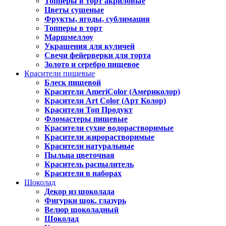
Топперы в торт акриловые
Цветы сушеные
Фрукты, ягоды, сублимация
Топперы в торт
Маршмеллоу
Украшения для куличей
Свечи фейерверки для торта
Золото и серебро пищевое
Красители пищевые
Блеск пищевой
Красители AmeriColor (Америколор)
Красители Art Color (Арт Колор)
Красители Топ Продукт
Фломастеры пищевые
Красители сухие водорастворимые
Красители жирорастворимые
Красители натуральные
Пыльца цветочная
Краситель распылитель
Красители в наборах
Шоколад
Декор из шоколада
Фигурки шок. глазурь
Велюр шоколадный
Шоколад