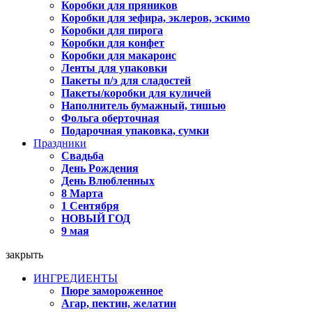
Коробки для пряников
Коробки для зефира, эклеров, эскимо
Коробки для пирога
Коробки для конфет
Коробки для макаронс
Ленты для упаковки
Пакеты п/э для сладостей
Пакеты/коробки для куличей
Наполнитель бумажный, тишью
Фольга оберточная
Подарочная упаковка, сумки
Праздники
Свадьба
День Рождения
День Влюбленных
8 Марта
1 Сентября
НОВЫЙ ГОД
9 мая
закрыть
ИНГРЕДИЕНТЫ
Пюре замороженное
Агар, пектин, желатин