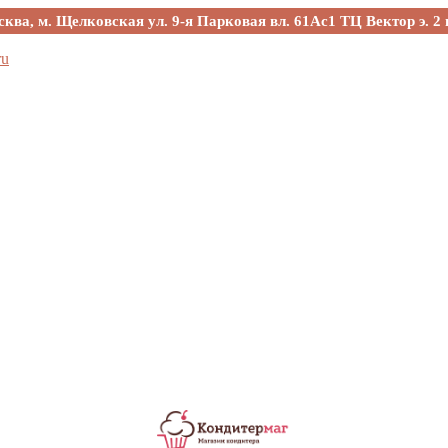
сква, м. Щелковская ул. 9-я Парковая вл. 61Ас1 ТЦ Вектор э. 2 
ru