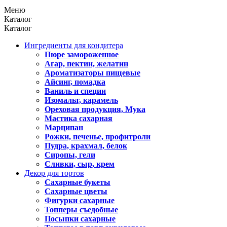
Меню
Каталог
Каталог
Ингредиенты для кондитера
Пюре замороженное
Агар, пектин, желатин
Ароматизаторы пищевые
Айсинг, помадка
Ваниль и специи
Изомальт, карамель
Ореховая продукция, Мука
Мастика сахарная
Марципан
Рожки, печенье, профитроли
Пудра, крахмал, белок
Сиропы, гели
Сливки, сыр, крем
Декор для тортов
Сахарные букеты
Сахарные цветы
Фигурки сахарные
Топперы съедобные
Посыпки сахарные