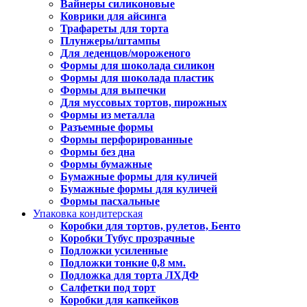
Вайнеры силиконовые
Коврики для айсинга
Трафареты для торта
Плунжеры/штампы
Для леденцов/мороженого
Формы для шоколада силикон
Формы для шоколада пластик
Формы для выпечки
Для муссовых тортов, пирожных
Формы из металла
Разъемные формы
Формы перфорированные
Формы без дна
Формы бумажные
Бумажные формы для куличей
Бумажные формы для куличей
Формы пасхальные
Упаковка кондитерская
Коробки для тортов, рулетов, Бенто
Коробки Тубус прозрачные
Подложки усиленные
Подложки тонкие 0,8 мм.
Подложка для торта ЛХДФ
Салфетки под торт
Коробки для капкейков