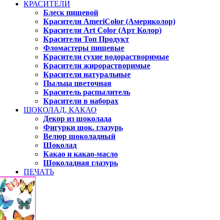
КРАСИТЕЛИ
Блеск пищевой
Красители AmeriColor (Америколор)
Красители Art Color (Арт Колор)
Красители Топ Продукт
Фломастеры пищевые
Красители сухие водорастворимые
Красители жирорастворимые
Красители натуральные
Пыльца цветочная
Краситель распылитель
Красители в наборах
ШОКОЛАД, КАКАО
Декор из шоколада
Фигурки шок. глазурь
Велюр шоколадный
Шоколад
Какао и какао-масло
Шоколадная глазурь
ПЕЧАТЬ