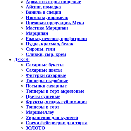
Ароматизаторы пищевые
Айсинг, помадка
Ваниль и специи
Изомальт, карамель
Ореховая продукция, Мука
Мастика Марципан
Марципан
Рожки, печенье, профитроли
Пудра, крахмал, белок
Сиропы, гели
Сливки, сыр, крем
ДЕКОР
Сахарные букеты
Сахарные цветы
Фигурки сахарные
Топперы съедобные
Посыпки сахарные
Топперы в торт акриловые
Цветы сушеные
Фрукты, ягоды, сублимация
Топперы в торт
Маршмеллоу
Украшения для куличей
Свечи фейерверки для торта
ЗОЛОТО