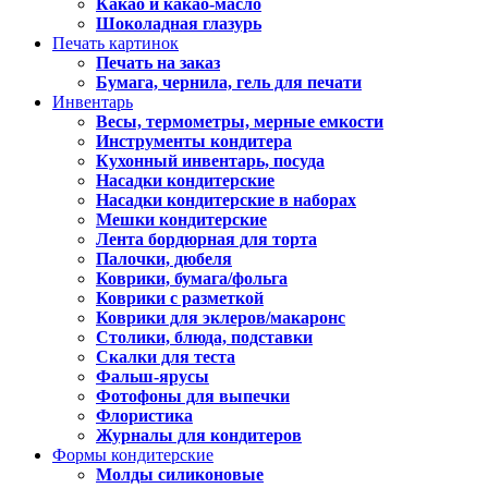
Какао и какао-масло
Шоколадная глазурь
Печать картинок
Печать на заказ
Бумага, чернила, гель для печати
Инвентарь
Весы, термометры, мерные емкости
Инструменты кондитера
Кухонный инвентарь, посуда
Насадки кондитерские
Насадки кондитерские в наборах
Мешки кондитерские
Лента бордюрная для торта
Палочки, дюбеля
Коврики, бумага/фольга
Коврики с разметкой
Коврики для эклеров/макаронс
Столики, блюда, подставки
Скалки для теста
Фальш-ярусы
Фотофоны для выпечки
Флористика
Журналы для кондитеров
Формы кондитерские
Молды силиконовые