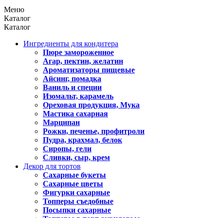
Меню
Каталог
Каталог
Ингредиенты для кондитера
Пюре замороженное
Агар, пектин, желатин
Ароматизаторы пищевые
Айсинг, помадка
Ваниль и специи
Изомальт, карамель
Ореховая продукция, Мука
Мастика сахарная
Марципан
Рожки, печенье, профитроли
Пудра, крахмал, белок
Сиропы, гели
Сливки, сыр, крем
Декор для тортов
Сахарные букеты
Сахарные цветы
Фигурки сахарные
Топперы съедобные
Посыпки сахарные