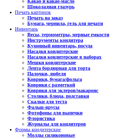
Какао и какао-масло
Шоколадная глазурь
Печать картинок
Печать на заказ
Бумага, чернила, гель для печати
Инвентарь
Весы, термометры, мерные емкости
Инструменты кондитера
Кухонный инвентарь, посуда
Насадки кондитерские
Насадки кондитерские в наборах
Мешки кондитерские
Лента бордюрная для торта
Палочки, дюбеля
Коврики, бумага/фольга
Коврики с разметкой
Коврики для эклеров/макаронс
Столики, блюда, подставки
Скалки для теста
Фальш-ярусы
Фотофоны для выпечки
Флористика
Журналы для кондитеров
Формы кондитерские
Молды силиконовые