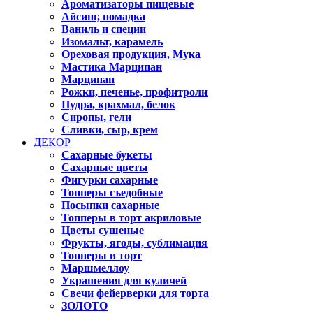
Ароматизаторы пищевые
Айсинг, помадка
Ваниль и специи
Изомальт, карамель
Ореховая продукция, Мука
Мастика Марципан
Марципан
Рожки, печенье, профитроли
Пудра, крахмал, белок
Сиропы, гели
Сливки, сыр, крем
ДЕКОР
Сахарные букеты
Сахарные цветы
Фигурки сахарные
Топперы съедобные
Посыпки сахарные
Топперы в торт акриловые
Цветы сушеные
Фрукты, ягоды, сублимация
Топперы в торт
Маршмеллоу
Украшения для куличей
Свечи фейерверки для торта
ЗОЛОТО