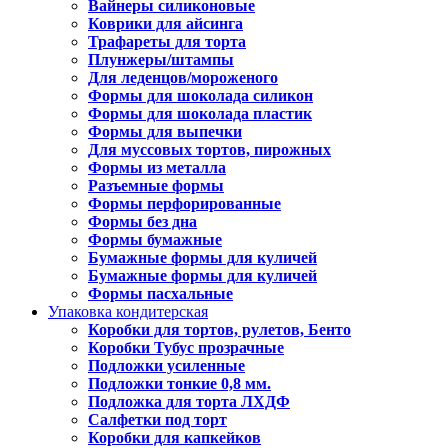
Вайнеры силиконовые
Коврики для айсинга
Трафареты для торта
Плунжеры/штампы
Для леденцов/мороженого
Формы для шоколада силикон
Формы для шоколада пластик
Формы для выпечки
Для муссовых тортов, пирожных
Формы из металла
Разъемные формы
Формы перфорированные
Формы без дна
Формы бумажные
Бумажные формы для куличей
Бумажные формы для куличей
Формы пасхальные
Упаковка кондитерская
Коробки для тортов, рулетов, Бенто
Коробки Тубус прозрачные
Подложки усиленные
Подложки тонкие 0,8 мм.
Подложка для торта ЛХДФ
Салфетки под торт
Коробки для капкейков