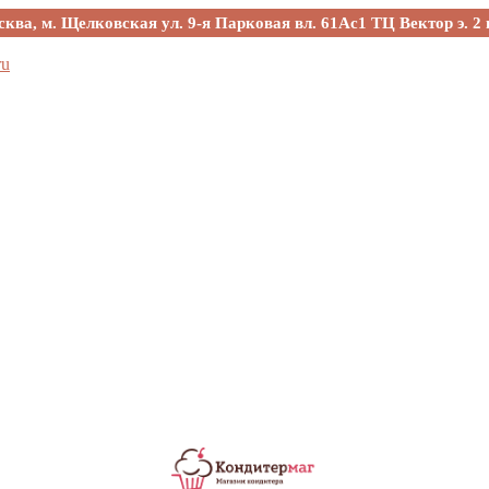
сква, м. Щелковская ул. 9-я Парковая вл. 61Ас1 ТЦ Вектор э. 2 
ru