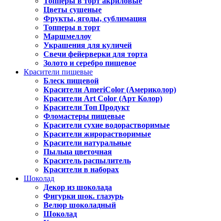
Топперы в торт акриловые
Цветы сушеные
Фрукты, ягоды, сублимация
Топперы в торт
Маршмеллоу
Украшения для куличей
Свечи фейерверки для торта
Золото и серебро пищевое
Красители пищевые
Блеск пищевой
Красители AmeriColor (Америколор)
Красители Art Color (Арт Колор)
Красители Топ Продукт
Фломастеры пищевые
Красители сухие водорастворимые
Красители жирорастворимые
Красители натуральные
Пыльца цветочная
Краситель распылитель
Красители в наборах
Шоколад
Декор из шоколада
Фигурки шок. глазурь
Велюр шоколадный
Шоколад