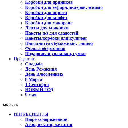
Коробки для пряников
Коробки для зефира, эклеров, эскимо
Коробки для пирога
Коробки для конфет
Коробки для макаронс
Ленты для упаковки
Пакеты п/э для сладостей
Пакеты/коробки для куличей
Наполнитель бумажный, тишью
Фольга оберточная
Подарочная упаковка, сумки
Праздники
Свадьба
День Рождения
День Влюбленных
8 Марта
1 Сентября
НОВЫЙ ГОД
9 мая
закрыть
ИНГРЕДИЕНТЫ
Пюре замороженное
Агар, пектин, желатин