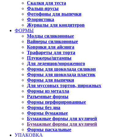
Скалки для теста
Фальш-ярусы
Фотофоны для выпечки
Флористика
Журналы для кондитеров
ФОРМЫ
Молды силиконовые
Вайнеры силиконовые
Коврики для айсинга
Трафареты для торта
Плунжеры/штампы
Для леденцов/мороженого
Формы для шоколада силикон
Формы для шоколада пластик
Формы для выпечки
Для муссовых тортов, пирожных
Формы из металла
Разъемные формы
Формы перфорированные
Формы без дна
Формы бумажные
Бумажные формы для куличей
Бумажные формы для куличей
Формы пасхальные
УПАКОВКА