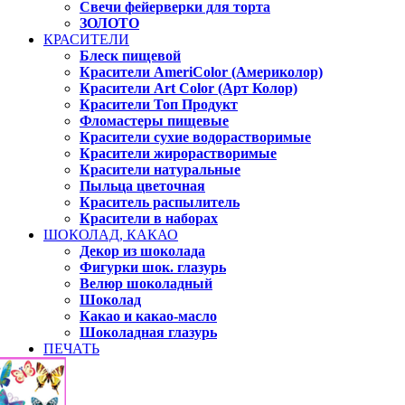
Свечи фейерверки для торта
ЗОЛОТО
КРАСИТЕЛИ
Блеск пищевой
Красители AmeriColor (Америколор)
Красители Art Color (Арт Колор)
Красители Топ Продукт
Фломастеры пищевые
Красители сухие водорастворимые
Красители жирорастворимые
Красители натуральные
Пыльца цветочная
Краситель распылитель
Красители в наборах
ШОКОЛАД, КАКАО
Декор из шоколада
Фигурки шок. глазурь
Велюр шоколадный
Шоколад
Какао и какао-масло
Шоколадная глазурь
ПЕЧАТЬ