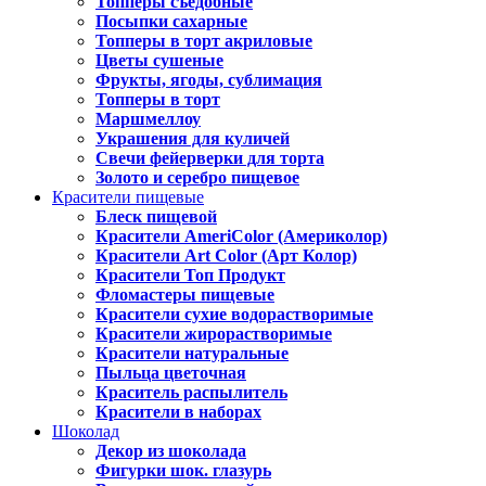
Топперы съедобные
Посыпки сахарные
Топперы в торт акриловые
Цветы сушеные
Фрукты, ягоды, сублимация
Топперы в торт
Маршмеллоу
Украшения для куличей
Свечи фейерверки для торта
Золото и серебро пищевое
Красители пищевые
Блеск пищевой
Красители AmeriColor (Америколор)
Красители Art Color (Арт Колор)
Красители Топ Продукт
Фломастеры пищевые
Красители сухие водорастворимые
Красители жирорастворимые
Красители натуральные
Пыльца цветочная
Краситель распылитель
Красители в наборах
Шоколад
Декор из шоколада
Фигурки шок. глазурь