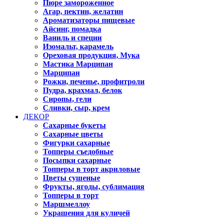
Пюре замороженное
Агар, пектин, желатин
Ароматизаторы пищевые
Айсинг, помадка
Ваниль и специи
Изомальт, карамель
Ореховая продукция, Мука
Мастика Марципан
Марципан
Рожки, печенье, профитроли
Пудра, крахмал, белок
Сиропы, гели
Сливки, сыр, крем
ДЕКОР
Сахарные букеты
Сахарные цветы
Фигурки сахарные
Топперы съедобные
Посыпки сахарные
Топперы в торт акриловые
Цветы сушеные
Фрукты, ягоды, сублимация
Топперы в торт
Маршмеллоу
Украшения для куличей