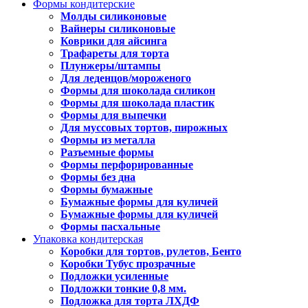
Формы кондитерские
Молды силиконовые
Вайнеры силиконовые
Коврики для айсинга
Трафареты для торта
Плунжеры/штампы
Для леденцов/мороженого
Формы для шоколада силикон
Формы для шоколада пластик
Формы для выпечки
Для муссовых тортов, пирожных
Формы из металла
Разъемные формы
Формы перфорированные
Формы без дна
Формы бумажные
Бумажные формы для куличей
Бумажные формы для куличей
Формы пасхальные
Упаковка кондитерская
Коробки для тортов, рулетов, Бенто
Коробки Тубус прозрачные
Подложки усиленные
Подложки тонкие 0,8 мм.
Подложка для торта ЛХДФ