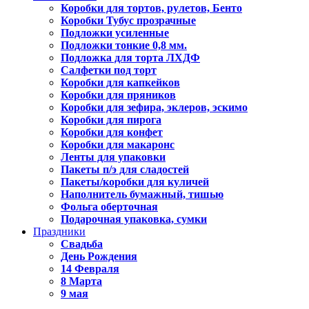
Коробки для тортов, рулетов, Бенто
Коробки Тубус прозрачные
Подложки усиленные
Подложки тонкие 0,8 мм.
Подложка для торта ЛХДФ
Салфетки под торт
Коробки для капкейков
Коробки для пряников
Коробки для зефира, эклеров, эскимо
Коробки для пирога
Коробки для конфет
Коробки для макаронс
Ленты для упаковки
Пакеты п/э для сладостей
Пакеты/коробки для куличей
Наполнитель бумажный, тишью
Фольга оберточная
Подарочная упаковка, сумки
Праздники
Свадьба
День Рождения
14 Февраля
8 Марта
9 мая