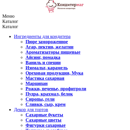
Меню
Каталог
Каталог
Ингредиенты для кондитера
Пюре замороженное
Агар, пектин, желатин
Ароматизаторы пищевые
Айсинг, помадка
Ваниль и специи
Изомальт, карамель
Ореховая продукция, Мука
Мастика сахарная
Марципан
Рожки, печенье, профитроли
Пудра, крахмал, белок
Сиропы, гели
Сливки, сыр, крем
Декор для тортов
Сахарные букеты
Сахарные цветы
Фигурки сахарные