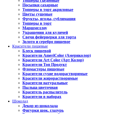
Топперы съедобные
Посыпки сахарные
Топперы в торт акриловые
Цветы сушеные
Фрукты, ягоды, сублимация
Топперы в торт
Маршмеллоу
Украшения для куличей
Свечи фейерверки для торта
Золото и серебро пищевое
Красители пищевые
Блеск пищевой
Красители AmeriColor (Америколор)
Красители Art Color (Арт Колор)
Красители Топ Продукт
Фломастеры пищевые
Красители сухие водорастворимые
Красители жирорастворимые
Красители натуральные
Пыльца цветочная
Краситель распылитель
Красители в наборах
Шоколад
Декор из шоколада
Фигурки шок. глазурь