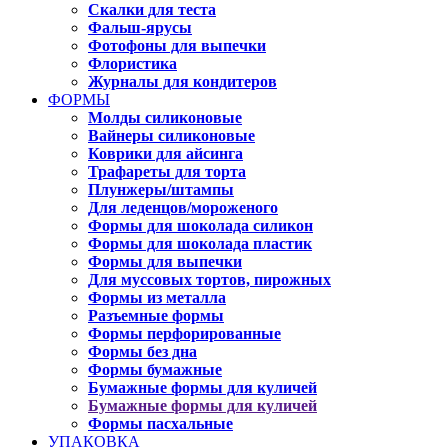
Скалки для теста
Фальш-ярусы
Фотофоны для выпечки
Флористика
Журналы для кондитеров
ФОРМЫ
Молды силиконовые
Вайнеры силиконовые
Коврики для айсинга
Трафареты для торта
Плунжеры/штампы
Для леденцов/мороженого
Формы для шоколада силикон
Формы для шоколада пластик
Формы для выпечки
Для муссовых тортов, пирожных
Формы из металла
Разъемные формы
Формы перфорированные
Формы без дна
Формы бумажные
Бумажные формы для куличей
Бумажные формы для куличей
Формы пасхальные
УПАКОВКА