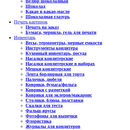
Велюр шоколадный
Шоколад
Какао и какао-масло
Шоколадная глазурь
Печать картинок
Печать на заказ
Бумага, чернила, гель для печати
Инвентарь
Весы, термометры, мерные емкости
Инструменты кондитера
Кухонный инвентарь, посуда
Насадки кондитерские
Насадки кондитерские в наборах
Мешки кондитерские
Лента бордюрная для торта
Палочки, дюбеля
Коврики, бумага/фольга
Коврики с разметкой
Коврики для эклеров/макаронс
Столики, блюда, подставки
Скалки для теста
Фальш-ярусы
Фотофоны для выпечки
Флористика
Журналы для кондитеров