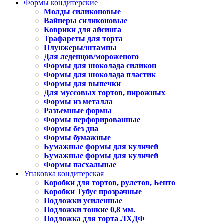
Формы кондитерские
Молды силиконовые
Вайнеры силиконовые
Коврики для айсинга
Трафареты для торта
Плунжеры/штампы
Для леденцов/мороженого
Формы для шоколада силикон
Формы для шоколада пластик
Формы для выпечки
Для муссовых тортов, пирожных
Формы из металла
Разъемные формы
Формы перфорированные
Формы без дна
Формы бумажные
Бумажные формы для куличей
Бумажные формы для куличей
Формы пасхальные
Упаковка кондитерская
Коробки для тортов, рулетов, Бенто
Коробки Тубус прозрачные
Подложки усиленные
Подложки тонкие 0,8 мм.
Подложка для торта ЛХДФ