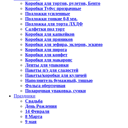
Коробки для тортов, рулетов, Бенто
Коробки Тубус прозрачные
Подложки усиленные
Подложки тонкие 0,8 мм.
Подложка для торта ЛХДФ
Салфетки под торт
Коробки для капкейков
Коробки для пряников
Коробки для зефира, эклеров, эскимо
Коробки для пирога
Коробки для конфет
Коробки для макаронс
Ленты для упаковки
Пакеты п/э для сладостей
Пакеты/коробки для куличей
Наполнитель бумажный, тишью
Фольга оберточная
Подарочная упаковка, сумки
Праздники
Свадьба
День Рождения
14 Февраля
8 Марта
9 мая