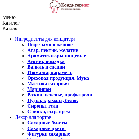
Меню
Каталог
Каталог
Ингредиенты для кондитера
Пюре замороженное
Агар, пектин, желатин
Ароматизаторы пищевые
Айсинг, помадка
Ваниль и специи
Изомальт, карамель
Ореховая продукция, Мука
Мастика сахарная
Марципан
Рожки, печенье, профитроли
Пудра, крахмал, белок
Сиропы, гели
Сливки, сыр, крем
Декор для тортов
Сахарные букеты
Сахарные цветы
Фигурки сахарные