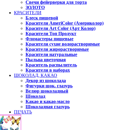
Свечи фейерверки для торта
ЗОЛОТО
КРАСИТЕЛИ
Блеск пищевой
Красители AmeriColor (Америколор)
Красители Art Color (Арт Колор)
Красители Топ Продукт
Фломастеры пищевые
Красители сухие водорастворимые
Красители жирорастворимые
Красители натуральные
Пыльца цветочная
Краситель распылитель
Красители в наборах
ШОКОЛАД, КАКАО
Декор из шоколада
Фигурки шок. глазурь
Велюр шоколадный
Шоколад
Какао и какао-масло
Шоколадная глазурь
ПЕЧАТЬ