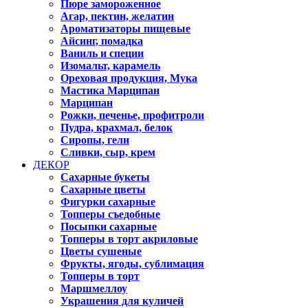
Пюре замороженное
Агар, пектин, желатин
Ароматизаторы пищевые
Айсинг, помадка
Ваниль и специи
Изомальт, карамель
Ореховая продукция, Мука
Мастика Марципан
Марципан
Рожки, печенье, профитроли
Пудра, крахмал, белок
Сиропы, гели
Сливки, сыр, крем
ДЕКОР
Сахарные букеты
Сахарные цветы
Фигурки сахарные
Топперы съедобные
Посыпки сахарные
Топперы в торт акриловые
Цветы сушеные
Фрукты, ягоды, сублимация
Топперы в торт
Маршмеллоу
Украшения для куличей