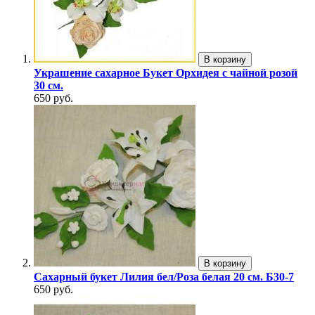
В корзину
Украшение сахарное Букет Орхидея с чайной розой
30 см.
650 руб.
В корзину
Сахарный букет Лилия бел/Роза белая 20 см. Б30-7
650 руб.