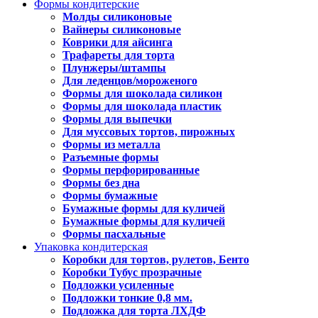
Формы кондитерские
Молды силиконовые
Вайнеры силиконовые
Коврики для айсинга
Трафареты для торта
Плунжеры/штампы
Для леденцов/мороженого
Формы для шоколада силикон
Формы для шоколада пластик
Формы для выпечки
Для муссовых тортов, пирожных
Формы из металла
Разъемные формы
Формы перфорированные
Формы без дна
Формы бумажные
Бумажные формы для куличей
Бумажные формы для куличей
Формы пасхальные
Упаковка кондитерская
Коробки для тортов, рулетов, Бенто
Коробки Тубус прозрачные
Подложки усиленные
Подложки тонкие 0,8 мм.
Подложка для торта ЛХДФ