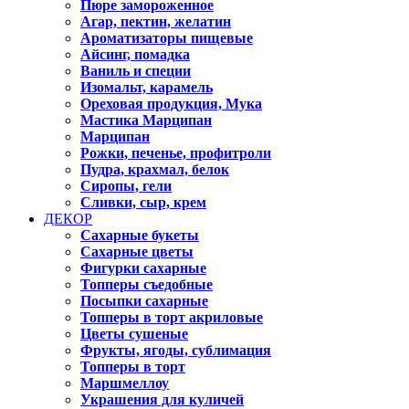
Пюре замороженное
Агар, пектин, желатин
Ароматизаторы пищевые
Айсинг, помадка
Ваниль и специи
Изомальт, карамель
Ореховая продукция, Мука
Мастика Марципан
Марципан
Рожки, печенье, профитроли
Пудра, крахмал, белок
Сиропы, гели
Сливки, сыр, крем
ДЕКОР
Сахарные букеты
Сахарные цветы
Фигурки сахарные
Топперы съедобные
Посыпки сахарные
Топперы в торт акриловые
Цветы сушеные
Фрукты, ягоды, сублимация
Топперы в торт
Маршмеллоу
Украшения для куличей