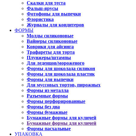
Скалки для теста
Фальш-ярусы
Фотофоны для выпечки
Флористика
Журналы для кондитеров
ФОРМЫ
Молды силиконовые
Вайнеры силиконовые
Коврики для айсинга
Трафареты для торта
Плунжеры/штампы
Для леденцов/мороженого
Формы для шоколада силикон
Формы для шоколада пластик
Формы для выпечки
Для муссовых тортов, пирожных
Формы из металла
Разъемные формы
Формы перфорированные
Формы без дна
Формы бумажные
Бумажные формы для куличей
Бумажные формы для куличей
Формы пасхальные
УПАКОВКА