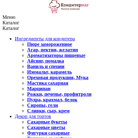
Меню
Каталог
Каталог
Ингредиенты для кондитера
Пюре замороженное
Агар, пектин, желатин
Ароматизаторы пищевые
Айсинг, помадка
Ваниль и специи
Изомальт, карамель
Ореховая продукция, Мука
Мастика сахарная
Марципан
Рожки, печенье, профитроли
Пудра, крахмал, белок
Сиропы, гели
Сливки, сыр, крем
Декор для тортов
Сахарные букеты
Сахарные цветы
Фигурки сахарные