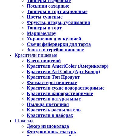
Топперы съедобные
Посыпки сахарные
Топперы в торт акриловые
Цветы сушеные
Фрукты, ягоды, сублимация
Топперы в торт
Маршмеллоу
Украшения для куличей
Свечи фейерверки для торта
Золото и серебро пищевое
Красители пищевые
Блеск пищевой
Красители AmeriColor (Америколор)
Красители Art Color (Арт Колор)
Красители Топ Продукт
Фломастеры пищевые
Красители сухие водорастворимые
Красители жирорастворимые
Красители натуральные
Пыльца цветочная
Краситель распылитель
Красители в наборах
Шоколад
Декор из шоколада
Фигурки шок. глазурь