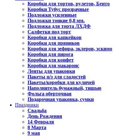
Коробки для тортов, рулетов, Бенто
Коробки Тубус прозрачные
Подложки усиленные
Подложки тонкие 0,8 мм.
Подложка для торта ЛХДФ
Салфетки под торт
Коробки для капкейков
Коробки для пряников
Коробки для зефира, эклеров, эскимо
Коробки для пирога
Коробки для конфет
Коробки для макаронс
Ленты для упаковки
Пакеты п/э для сладостей
Пакеты/коробки для куличей
Наполнитель бумажный, тишью
Фольга оберточная
Подарочная упаковка, сумки
Праздники
Свадьба
День Рождения
14 Февраля
8 Марта
9 мая