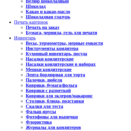
Велюр шоколадный
Шоколад
Какао и какао-масло
Шоколадная глазурь
Печать картинок
Печать на заказ
Бумага, чернила, гель для печати
Инвентарь
Весы, термометры, мерные емкости
Инструменты кондитера
Кухонный инвентарь, посуда
Насадки кондитерские
Насадки кондитерские в наборах
Мешки кондитерские
Лента бордюрная для торта
Палочки, дюбеля
Коврики, бумага/фольга
Коврики с разметкой
Коврики для эклеров/макаронс
Столики, блюда, подставки
Скалки для теста
Фальш-ярусы
Фотофоны для выпечки
Флористика
Журналы для кондитеров