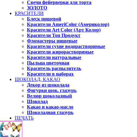
Свечи фейерверки для торта
ЗОЛОТО
КРАСИТЕЛИ
Блеск пищевой
Красители AmeriColor (Америколор)
Красители Art Color (Арт Колор)
Красители Топ Продукт
Фломастеры пищевые
Красители сухие водорастворимые
Красители жирорастворимые
Красители натуральные
Пыльца цветочная
Краситель распылитель
Красители в наборах
ШОКОЛАД, КАКАО
Декор из шоколада
Фигурки шок. глазурь
Велюр шоколадный
Шоколад
Какао и какао-масло
Шоколадная глазурь
ПЕЧАТЬ