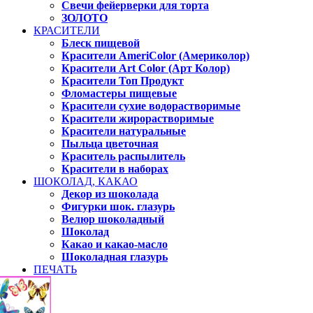
Свечи фейерверки для торта
ЗОЛОТО
КРАСИТЕЛИ
Блеск пищевой
Красители AmeriColor (Америколор)
Красители Art Color (Арт Колор)
Красители Топ Продукт
Фломастеры пищевые
Красители сухие водорастворимые
Красители жирорастворимые
Красители натуральные
Пыльца цветочная
Краситель распылитель
Красители в наборах
ШОКОЛАД, КАКАО
Декор из шоколада
Фигурки шок. глазурь
Велюр шоколадный
Шоколад
Какао и какао-масло
Шоколадная глазурь
ПЕЧАТЬ