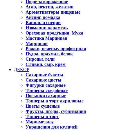
Пюре замороженное
Агар, пектин, желатин
Ароматизаторы пищевые
Айсинг, помадка
Ваниль и специи
Изомальт, карамель
Ореховая продукция, Мука
Мастика Марципан
Марципан
Рожки, печенье, профитроли
Пудра, крахмал, белок
Сиропы, гели
Сливки, сыр, крем
ДЕКОР
Сахарные букеты
Сахарные цветы
Фигурки сахарные
Топперы съедобные
Посыпки сахарные
Топперы в торт акриловые
Цветы сушеные
Фрукты, ягоды, сублимация
Топперы в торт
Маршмеллоу
Украшения для куличей