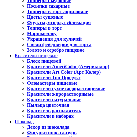
Топперы съедобные
Посыпки сахарные
Топперы в торт акриловые
Цветы сушеные
Фрукты, ягоды, сублимация
Топперы в торт
Маршмеллоу
Украшения для куличей
Свечи фейерверки для торта
Золото и серебро пищевое
Красители пищевые
Блеск пищевой
Красители AmeriColor (Америколор)
Красители Art Color (Арт Колор)
Красители Топ Продукт
Фломастеры пищевые
Красители сухие водорастворимые
Красители жирорастворимые
Красители натуральные
Пыльца цветочная
Краситель распылитель
Красители в наборах
Шоколад
Декор из шоколада
Фигурки шок. глазурь