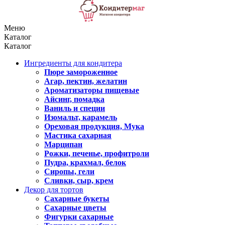
Меню
Каталог
Каталог
Ингредиенты для кондитера
Пюре замороженное
Агар, пектин, желатин
Ароматизаторы пищевые
Айсинг, помадка
Ваниль и специи
Изомальт, карамель
Ореховая продукция, Мука
Мастика сахарная
Марципан
Рожки, печенье, профитроли
Пудра, крахмал, белок
Сиропы, гели
Сливки, сыр, крем
Декор для тортов
Сахарные букеты
Сахарные цветы
Фигурки сахарные