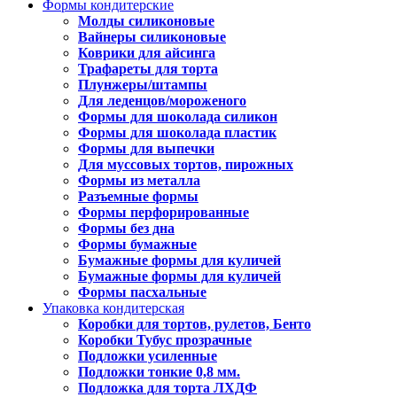
Формы кондитерские
Молды силиконовые
Вайнеры силиконовые
Коврики для айсинга
Трафареты для торта
Плунжеры/штампы
Для леденцов/мороженого
Формы для шоколада силикон
Формы для шоколада пластик
Формы для выпечки
Для муссовых тортов, пирожных
Формы из металла
Разъемные формы
Формы перфорированные
Формы без дна
Формы бумажные
Бумажные формы для куличей
Бумажные формы для куличей
Формы пасхальные
Упаковка кондитерская
Коробки для тортов, рулетов, Бенто
Коробки Тубус прозрачные
Подложки усиленные
Подложки тонкие 0,8 мм.
Подложка для торта ЛХДФ