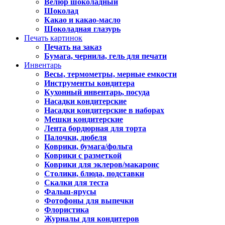
Велюр шоколадный
Шоколад
Какао и какао-масло
Шоколадная глазурь
Печать картинок
Печать на заказ
Бумага, чернила, гель для печати
Инвентарь
Весы, термометры, мерные емкости
Инструменты кондитера
Кухонный инвентарь, посуда
Насадки кондитерские
Насадки кондитерские в наборах
Мешки кондитерские
Лента бордюрная для торта
Палочки, дюбеля
Коврики, бумага/фольга
Коврики с разметкой
Коврики для эклеров/макаронс
Столики, блюда, подставки
Скалки для теста
Фальш-ярусы
Фотофоны для выпечки
Флористика
Журналы для кондитеров