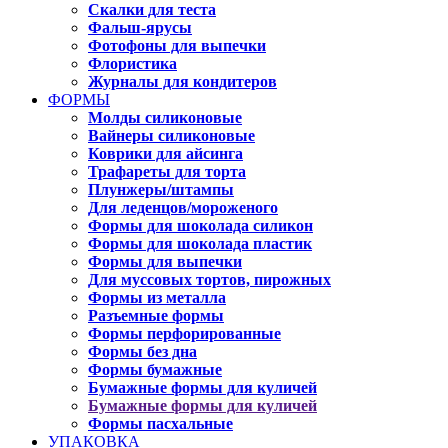
Скалки для теста
Фальш-ярусы
Фотофоны для выпечки
Флористика
Журналы для кондитеров
ФОРМЫ
Молды силиконовые
Вайнеры силиконовые
Коврики для айсинга
Трафареты для торта
Плунжеры/штампы
Для леденцов/мороженого
Формы для шоколада силикон
Формы для шоколада пластик
Формы для выпечки
Для муссовых тортов, пирожных
Формы из металла
Разъемные формы
Формы перфорированные
Формы без дна
Формы бумажные
Бумажные формы для куличей
Бумажные формы для куличей
Формы пасхальные
УПАКОВКА