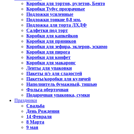
Коробки для тортов, рулетов, Бенто
Коробки Тубус прозрачные
Подложки усиленные
Подложки тонкие 0,8 мм.
Подложка для торта ЛХДФ
Салфетки под торт
Коробки для капкейков
Коробки для пряников
Коробки для зефира, эклеров, эскимо
Коробки для пирога
Коробки для конфет
Коробки для макаронс
Ленты для упаковки
Пакеты п/э для сладостей
Пакеты/коробки для куличей
Наполнитель бумажный, тишью
Фольга оберточная
Подарочная упаковка, сумки
Праздники
Свадьба
День Рождения
14 Февраля
8 Марта
9 мая