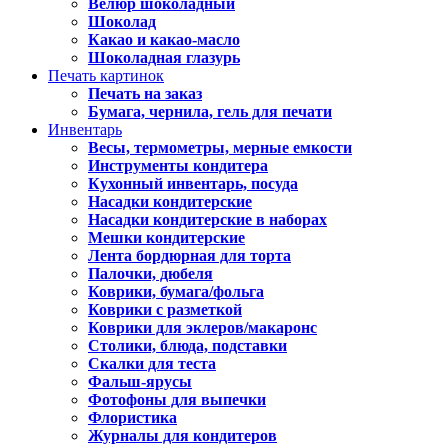
Велюр шоколадный
Шоколад
Какао и какао-масло
Шоколадная глазурь
Печать картинок
Печать на заказ
Бумага, чернила, гель для печати
Инвентарь
Весы, термометры, мерные емкости
Инструменты кондитера
Кухонный инвентарь, посуда
Насадки кондитерские
Насадки кондитерские в наборах
Мешки кондитерские
Лента бордюрная для торта
Палочки, дюбеля
Коврики, бумага/фольга
Коврики с разметкой
Коврики для эклеров/макаронс
Столики, блюда, подставки
Скалки для теста
Фальш-ярусы
Фотофоны для выпечки
Флористика
Журналы для кондитеров