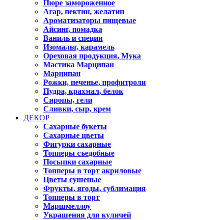
Пюре замороженное
Агар, пектин, желатин
Ароматизаторы пищевые
Айсинг, помадка
Ваниль и специи
Изомальт, карамель
Ореховая продукция, Мука
Мастика Марципан
Марципан
Рожки, печенье, профитроли
Пудра, крахмал, белок
Сиропы, гели
Сливки, сыр, крем
ДЕКОР
Сахарные букеты
Сахарные цветы
Фигурки сахарные
Топперы съедобные
Посыпки сахарные
Топперы в торт акриловые
Цветы сушеные
Фрукты, ягоды, сублимация
Топперы в торт
Маршмеллоу
Украшения для куличей