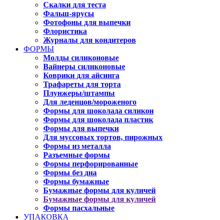
Скалки для теста
Фальш-ярусы
Фотофоны для выпечки
Флористика
Журналы для кондитеров
ФОРМЫ
Молды силиконовые
Вайнеры силиконовые
Коврики для айсинга
Трафареты для торта
Плунжеры/штампы
Для леденцов/мороженого
Формы для шоколада силикон
Формы для шоколада пластик
Формы для выпечки
Для муссовых тортов, пирожных
Формы из металла
Разъемные формы
Формы перфорированные
Формы без дна
Формы бумажные
Бумажные формы для куличей
Бумажные формы для куличей
Формы пасхальные
УПАКОВКА