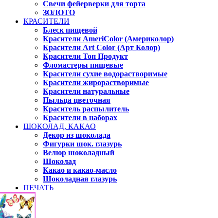
Свечи фейерверки для торта
ЗОЛОТО
КРАСИТЕЛИ
Блеск пищевой
Красители AmeriColor (Америколор)
Красители Art Color (Арт Колор)
Красители Топ Продукт
Фломастеры пищевые
Красители сухие водорастворимые
Красители жирорастворимые
Красители натуральные
Пыльца цветочная
Краситель распылитель
Красители в наборах
ШОКОЛАД, КАКАО
Декор из шоколада
Фигурки шок. глазурь
Велюр шоколадный
Шоколад
Какао и какао-масло
Шоколадная глазурь
ПЕЧАТЬ