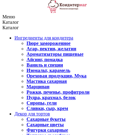
Меню
Каталог
Каталог
Ингредиенты для кондитера
Пюре замороженное
Агар, пектин, желатин
Ароматизаторы пищевые
Айсинг, помадка
Ваниль и специи
Изомальт, карамель
Ореховая продукция, Мука
Мастика сахарная
Марципан
Рожки, печенье, профитроли
Пудра, крахмал, белок
Сиропы, гели
Сливки, сыр, крем
Декор для тортов
Сахарные букеты
Сахарные цветы
Фигурки сахарные