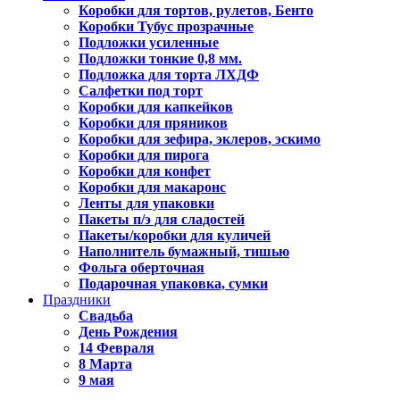
Коробки для тортов, рулетов, Бенто
Коробки Тубус прозрачные
Подложки усиленные
Подложки тонкие 0,8 мм.
Подложка для торта ЛХДФ
Салфетки под торт
Коробки для капкейков
Коробки для пряников
Коробки для зефира, эклеров, эскимо
Коробки для пирога
Коробки для конфет
Коробки для макаронс
Ленты для упаковки
Пакеты п/э для сладостей
Пакеты/коробки для куличей
Наполнитель бумажный, тишью
Фольга оберточная
Подарочная упаковка, сумки
Праздники
Свадьба
День Рождения
14 Февраля
8 Марта
9 мая