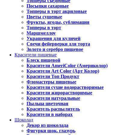
Топперы съедобные
Посыпки сахарные
Топперы в торт акриловые
Цветы сушеные
Фрукты, ягоды, сублимация
Топперы в торт
Маршмеллоу
Украшения для куличей
Свечи фейерверки для торта
Золото и серебро пищевое
Красители пищевые
Блеск пищевой
Красители AmeriColor (Америколор)
Красители Art Color (Арт Колор)
Красители Топ Продукт
Фломастеры пищевые
Красители сухие водорастворимые
Красители жирорастворимые
Красители натуральные
Пыльца цветочная
Краситель распылитель
Красители в наборах
Шоколад
Декор из шоколада
Фигурки шок. глазурь