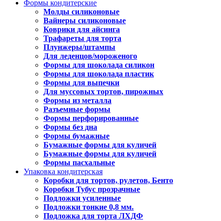
Формы кондитерские
Молды силиконовые
Вайнеры силиконовые
Коврики для айсинга
Трафареты для торта
Плунжеры/штампы
Для леденцов/мороженого
Формы для шоколада силикон
Формы для шоколада пластик
Формы для выпечки
Для муссовых тортов, пирожных
Формы из металла
Разъемные формы
Формы перфорированные
Формы без дна
Формы бумажные
Бумажные формы для куличей
Бумажные формы для куличей
Формы пасхальные
Упаковка кондитерская
Коробки для тортов, рулетов, Бенто
Коробки Тубус прозрачные
Подложки усиленные
Подложки тонкие 0,8 мм.
Подложка для торта ЛХДФ