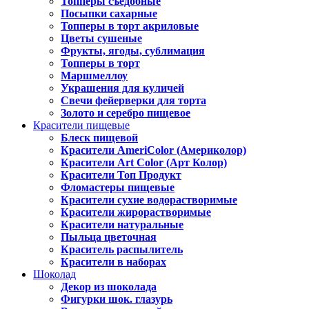
Топперы съедобные
Посыпки сахарные
Топперы в торт акриловые
Цветы сушеные
Фрукты, ягоды, сублимация
Топперы в торт
Маршмеллоу
Украшения для куличей
Свечи фейерверки для торта
Золото и серебро пищевое
Красители пищевые
Блеск пищевой
Красители AmeriColor (Америколор)
Красители Art Color (Арт Колор)
Красители Топ Продукт
Фломастеры пищевые
Красители сухие водорастворимые
Красители жирорастворимые
Красители натуральные
Пыльца цветочная
Краситель распылитель
Красители в наборах
Шоколад
Декор из шоколада
Фигурки шок. глазурь