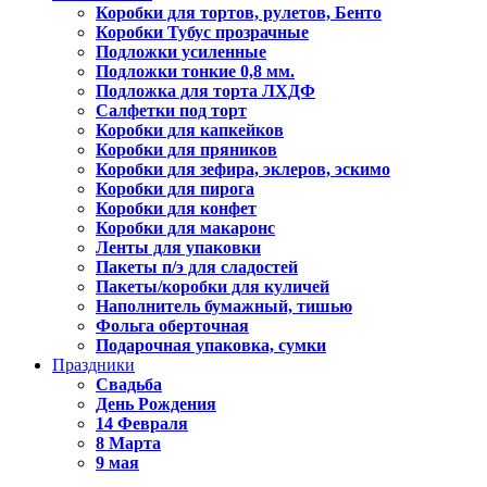
Коробки для тортов, рулетов, Бенто
Коробки Тубус прозрачные
Подложки усиленные
Подложки тонкие 0,8 мм.
Подложка для торта ЛХДФ
Салфетки под торт
Коробки для капкейков
Коробки для пряников
Коробки для зефира, эклеров, эскимо
Коробки для пирога
Коробки для конфет
Коробки для макаронс
Ленты для упаковки
Пакеты п/э для сладостей
Пакеты/коробки для куличей
Наполнитель бумажный, тишью
Фольга оберточная
Подарочная упаковка, сумки
Праздники
Свадьба
День Рождения
14 Февраля
8 Марта
9 мая