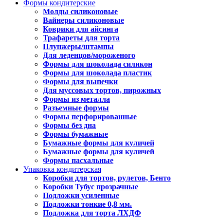
Формы кондитерские
Молды силиконовые
Вайнеры силиконовые
Коврики для айсинга
Трафареты для торта
Плунжеры/штампы
Для леденцов/мороженого
Формы для шоколада силикон
Формы для шоколада пластик
Формы для выпечки
Для муссовых тортов, пирожных
Формы из металла
Разъемные формы
Формы перфорированные
Формы без дна
Формы бумажные
Бумажные формы для куличей
Бумажные формы для куличей
Формы пасхальные
Упаковка кондитерская
Коробки для тортов, рулетов, Бенто
Коробки Тубус прозрачные
Подложки усиленные
Подложки тонкие 0,8 мм.
Подложка для торта ЛХДФ