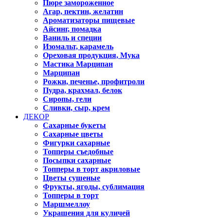
Пюре замороженное
Агар, пектин, желатин
Ароматизаторы пищевые
Айсинг, помадка
Ваниль и специи
Изомальт, карамель
Ореховая продукция, Мука
Мастика Марципан
Марципан
Рожки, печенье, профитроли
Пудра, крахмал, белок
Сиропы, гели
Сливки, сыр, крем
ДЕКОР
Сахарные букеты
Сахарные цветы
Фигурки сахарные
Топперы съедобные
Посыпки сахарные
Топперы в торт акриловые
Цветы сушеные
Фрукты, ягоды, сублимация
Топперы в торт
Маршмеллоу
Украшения для куличей