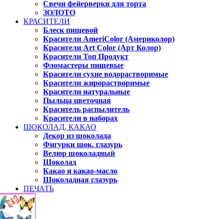
Свечи фейерверки для торта
ЗОЛОТО
КРАСИТЕЛИ
Блеск пищевой
Красители AmeriColor (Америколор)
Красители Art Color (Арт Колор)
Красители Топ Продукт
Фломастеры пищевые
Красители сухие водорастворимые
Красители жирорастворимые
Красители натуральные
Пыльца цветочная
Краситель распылитель
Красители в наборах
ШОКОЛАД, КАКАО
Декор из шоколада
Фигурки шок. глазурь
Велюр шоколадный
Шоколад
Какао и какао-масло
Шоколадная глазурь
ПЕЧАТЬ