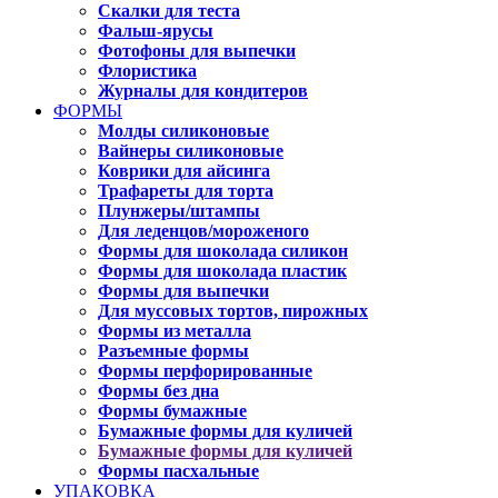
Скалки для теста
Фальш-ярусы
Фотофоны для выпечки
Флористика
Журналы для кондитеров
ФОРМЫ
Молды силиконовые
Вайнеры силиконовые
Коврики для айсинга
Трафареты для торта
Плунжеры/штампы
Для леденцов/мороженого
Формы для шоколада силикон
Формы для шоколада пластик
Формы для выпечки
Для муссовых тортов, пирожных
Формы из металла
Разъемные формы
Формы перфорированные
Формы без дна
Формы бумажные
Бумажные формы для куличей
Бумажные формы для куличей
Формы пасхальные
УПАКОВКА