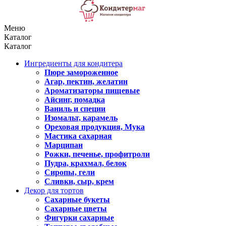
Меню
Каталог
Каталог
Ингредиенты для кондитера
Пюре замороженное
Агар, пектин, желатин
Ароматизаторы пищевые
Айсинг, помадка
Ваниль и специи
Изомальт, карамель
Ореховая продукция, Мука
Мастика сахарная
Марципан
Рожки, печенье, профитроли
Пудра, крахмал, белок
Сиропы, гели
Сливки, сыр, крем
Декор для тортов
Сахарные букеты
Сахарные цветы
Фигурки сахарные