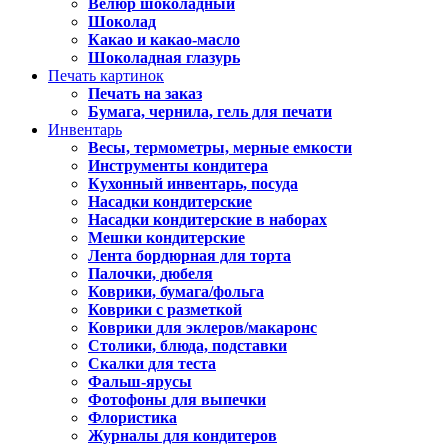
Велюр шоколадный
Шоколад
Какао и какао-масло
Шоколадная глазурь
Печать картинок
Печать на заказ
Бумага, чернила, гель для печати
Инвентарь
Весы, термометры, мерные емкости
Инструменты кондитера
Кухонный инвентарь, посуда
Насадки кондитерские
Насадки кондитерские в наборах
Мешки кондитерские
Лента бордюрная для торта
Палочки, дюбеля
Коврики, бумага/фольга
Коврики с разметкой
Коврики для эклеров/макаронс
Столики, блюда, подставки
Скалки для теста
Фальш-ярусы
Фотофоны для выпечки
Флористика
Журналы для кондитеров