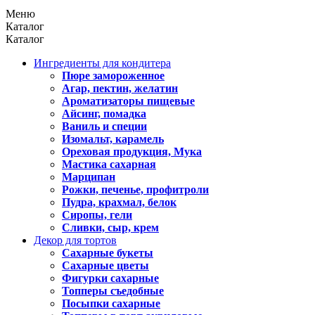
Меню
Каталог
Каталог
Ингредиенты для кондитера
Пюре замороженное
Агар, пектин, желатин
Ароматизаторы пищевые
Айсинг, помадка
Ваниль и специи
Изомальт, карамель
Ореховая продукция, Мука
Мастика сахарная
Марципан
Рожки, печенье, профитроли
Пудра, крахмал, белок
Сиропы, гели
Сливки, сыр, крем
Декор для тортов
Сахарные букеты
Сахарные цветы
Фигурки сахарные
Топперы съедобные
Посыпки сахарные