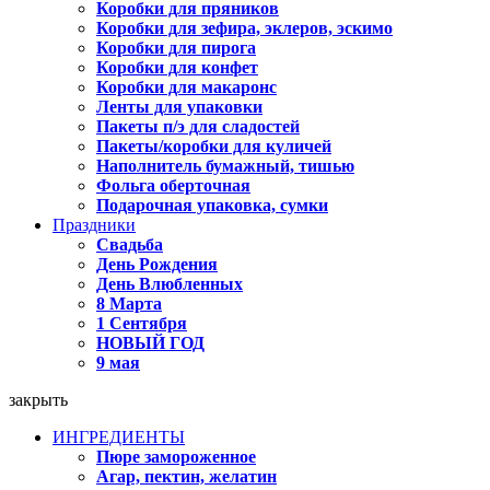
Коробки для пряников
Коробки для зефира, эклеров, эскимо
Коробки для пирога
Коробки для конфет
Коробки для макаронс
Ленты для упаковки
Пакеты п/э для сладостей
Пакеты/коробки для куличей
Наполнитель бумажный, тишью
Фольга оберточная
Подарочная упаковка, сумки
Праздники
Свадьба
День Рождения
День Влюбленных
8 Марта
1 Сентября
НОВЫЙ ГОД
9 мая
закрыть
ИНГРЕДИЕНТЫ
Пюре замороженное
Агар, пектин, желатин