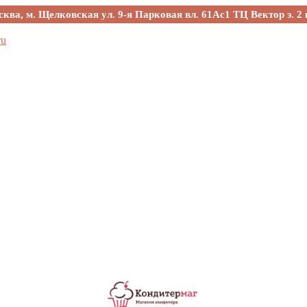
сква, м. Щелковская ул. 9-я Парковая вл. 61Ас1 ТЦ Вектор э. 2 
ru