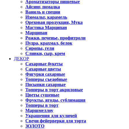
Ароматизаторы пищевые
Айсинг, помадка
Ваниль и специи
Изомальт, карамель
Ореховая продукция, Мука
Мастика Марципан
Марципан
Рожки, печенье, профитроли
Пудра, крахмал, белок
Сиропы, гели
Сливки, сыр, крем
ДЕКОР
Сахарные букеты
Сахарные цветы
Фигурки сахарные
Топперы съедобные
Посыпки сахарные
Топперы в торт акриловые
Цветы сушеные
Фрукты, ягоды, сублимация
Топперы в торт
Маршмеллоу
Украшения для куличей
Свечи фейерверки для торта
ЗОЛОТО