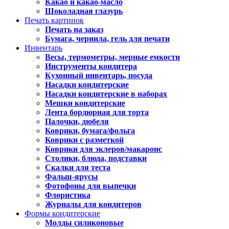
Какао и какао-масло
Шоколадная глазурь
Печать картинок
Печать на заказ
Бумага, чернила, гель для печати
Инвентарь
Весы, термометры, мерные емкости
Инструменты кондитера
Кухонный инвентарь, посуда
Насадки кондитерские
Насадки кондитерские в наборах
Мешки кондитерские
Лента бордюрная для торта
Палочки, дюбеля
Коврики, бумага/фольга
Коврики с разметкой
Коврики для эклеров/макаронс
Столики, блюда, подставки
Скалки для теста
Фальш-ярусы
Фотофоны для выпечки
Флористика
Журналы для кондитеров
Формы кондитерские
Молды силиконовые