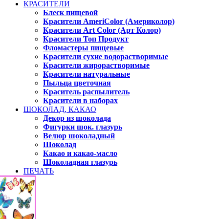
КРАСИТЕЛИ
Блеск пищевой
Красители AmeriColor (Америколор)
Красители Art Color (Арт Колор)
Красители Топ Продукт
Фломастеры пищевые
Красители сухие водорастворимые
Красители жирорастворимые
Красители натуральные
Пыльца цветочная
Краситель распылитель
Красители в наборах
ШОКОЛАД, КАКАО
Декор из шоколада
Фигурки шок. глазурь
Велюр шоколадный
Шоколад
Какао и какао-масло
Шоколадная глазурь
ПЕЧАТЬ