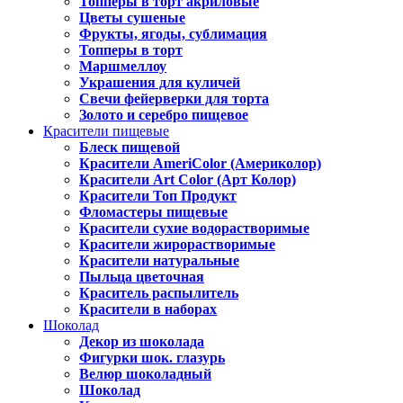
Топперы в торт акриловые
Цветы сушеные
Фрукты, ягоды, сублимация
Топперы в торт
Маршмеллоу
Украшения для куличей
Свечи фейерверки для торта
Золото и серебро пищевое
Красители пищевые
Блеск пищевой
Красители AmeriColor (Америколор)
Красители Art Color (Арт Колор)
Красители Топ Продукт
Фломастеры пищевые
Красители сухие водорастворимые
Красители жирорастворимые
Красители натуральные
Пыльца цветочная
Краситель распылитель
Красители в наборах
Шоколад
Декор из шоколада
Фигурки шок. глазурь
Велюр шоколадный
Шоколад