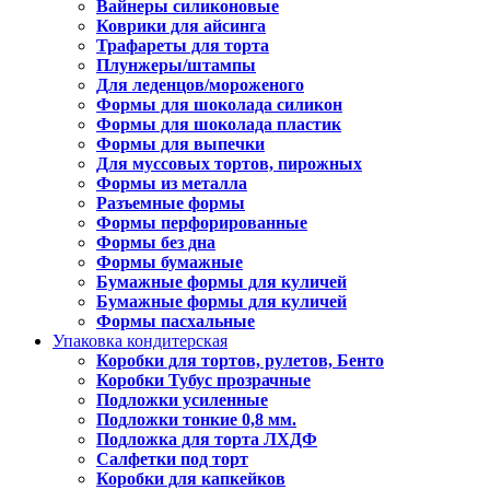
Вайнеры силиконовые
Коврики для айсинга
Трафареты для торта
Плунжеры/штампы
Для леденцов/мороженого
Формы для шоколада силикон
Формы для шоколада пластик
Формы для выпечки
Для муссовых тортов, пирожных
Формы из металла
Разъемные формы
Формы перфорированные
Формы без дна
Формы бумажные
Бумажные формы для куличей
Бумажные формы для куличей
Формы пасхальные
Упаковка кондитерская
Коробки для тортов, рулетов, Бенто
Коробки Тубус прозрачные
Подложки усиленные
Подложки тонкие 0,8 мм.
Подложка для торта ЛХДФ
Салфетки под торт
Коробки для капкейков