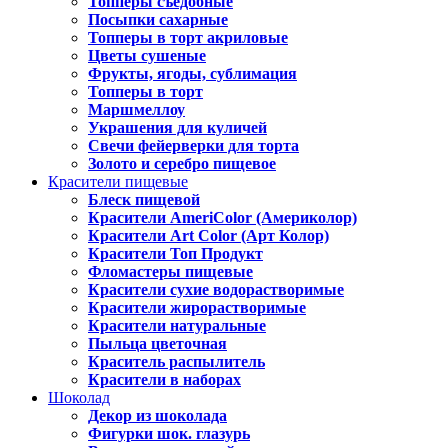
Топперы съедобные
Посыпки сахарные
Топперы в торт акриловые
Цветы сушеные
Фрукты, ягоды, сублимация
Топперы в торт
Маршмеллоу
Украшения для куличей
Свечи фейерверки для торта
Золото и серебро пищевое
Красители пищевые
Блеск пищевой
Красители AmeriColor (Америколор)
Красители Art Color (Арт Колор)
Красители Топ Продукт
Фломастеры пищевые
Красители сухие водорастворимые
Красители жирорастворимые
Красители натуральные
Пыльца цветочная
Краситель распылитель
Красители в наборах
Шоколад
Декор из шоколада
Фигурки шок. глазурь