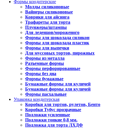
Формы кондитерские
Молды силиконовые
Вайнеры силиконовые
Коврики для айсинга
Трафареты для торта
Плунжеры/штампы
Для леденцов/мороженого
Формы для шоколада силикон
Формы для шоколада пластик
Формы для выпечки
Для муссовых тортов, пирожных
Формы из металла
Разъемные формы
Формы перфорированные
Формы без дна
Формы бумажные
Бумажные формы для куличей
Бумажные формы для куличей
Формы пасхальные
Упаковка кондитерская
Коробки для тортов, рулетов, Бенто
Коробки Тубус прозрачные
Подложки усиленные
Подложки тонкие 0,8 мм.
Подложка для торта ЛХДФ