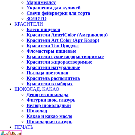
Маршмеллоу
Украшения для куличей
Свечи фейерверки для торта
ЗОЛОТО
КРАСИТЕЛИ
Блеск пищевой
Красители AmeriColor (Америколор)
Красители Art Color (Арт Колор)
Красители Топ Продукт
Фломастеры пищевые
Красители сухие водорастворимые
Красители жирорастворимые
Красители натуральные
Пыльца цветочная
Краситель распылитель
Красители в наборах
ШОКОЛАД, КАКАО
Декор из шоколада
Фигурки шок. глазурь
Велюр шоколадный
Шоколад
Какао и какао-масло
Шоколадная глазурь
ПЕЧАТЬ