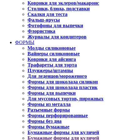
Коврики для эклеров/макаронс
Столики, блюда, подставки
Скалки для теста
Фальш-ярусы
Фотофоны для выпечки
Флористика
Журналы для кондитеров
ФОРМЫ
Молды силиконовые
Вайнеры силиконовые
Коврики для айсинга
Трафареты для торта
Плунжеры/штампы
Для леденцов/мороженого
Формы для шоколада силикон
Формы для шоколада пластик
Формы для выпечки
Для муссовых тортов, пирожных
Формы из металла
Разъемные формы
Формы перфорированные
Формы без дна
Формы бумажные
Бумажные формы для куличей
Бумажные формы для куличей