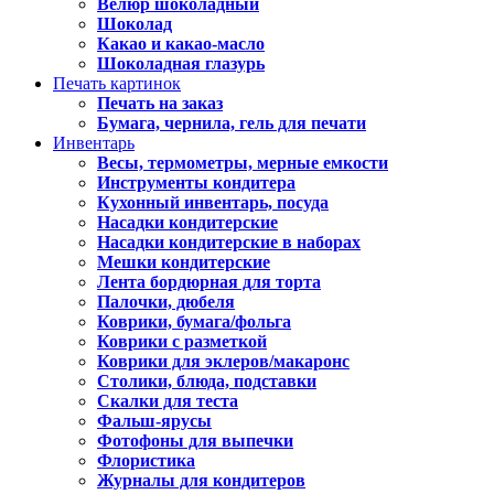
Велюр шоколадный
Шоколад
Какао и какао-масло
Шоколадная глазурь
Печать картинок
Печать на заказ
Бумага, чернила, гель для печати
Инвентарь
Весы, термометры, мерные емкости
Инструменты кондитера
Кухонный инвентарь, посуда
Насадки кондитерские
Насадки кондитерские в наборах
Мешки кондитерские
Лента бордюрная для торта
Палочки, дюбеля
Коврики, бумага/фольга
Коврики с разметкой
Коврики для эклеров/макаронс
Столики, блюда, подставки
Скалки для теста
Фальш-ярусы
Фотофоны для выпечки
Флористика
Журналы для кондитеров