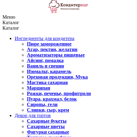
Меню
Каталог
Каталог
Ингредиенты для кондитера
Пюре замороженное
Агар, пектин, желатин
Ароматизаторы пищевые
Айсинг, помадка
Ваниль и специи
Изомальт, карамель
Ореховая продукция, Мука
Мастика сахарная
Марципан
Рожки, печенье, профитроли
Пудра, крахмал, белок
Сиропы, гели
Сливки, сыр, крем
Декор для тортов
Сахарные букеты
Сахарные цветы
Фигурки сахарные