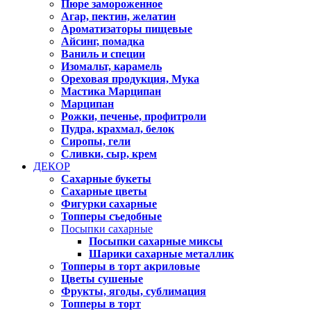
Пюре замороженное
Агар, пектин, желатин
Ароматизаторы пищевые
Айсинг, помадка
Ваниль и специи
Изомальт, карамель
Ореховая продукция, Мука
Мастика Марципан
Марципан
Рожки, печенье, профитроли
Пудра, крахмал, белок
Сиропы, гели
Сливки, сыр, крем
ДЕКОР
Сахарные букеты
Сахарные цветы
Фигурки сахарные
Топперы съедобные
Посыпки сахарные
Посыпки сахарные миксы
Шарики сахарные металлик
Топперы в торт акриловые
Цветы сушеные
Фрукты, ягоды, сублимация
Топперы в торт