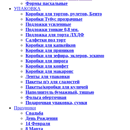
Формы пасхальные
УПАКОВКА
Коробки для тортов, рулетов, Бенто
Коробки Тубус прозрачные
Подложки усиленные
Подложки тонкие 0,8 мм.
Подложка для торта ЛХДФ
Салфетки под торт
Коробки для капкейков
Коробки для пряников
Коробки для зефира, эклеров, эскимо
Коробки для пирога
Коробки для конфет
Коробки для макаронс
Ленты для упаковки
Пакеты п/э для сладостей
Пакеты/коробки для куличей
Наполнитель бумажный, тишью
Фольга оберточная
Подарочная упаковка, сумки
Праздники
Свадьба
День Рождения
14 Февраля
8 Марта