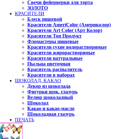
Свечи фейерверки для торта
ЗОЛОТО
КРАСИТЕЛИ
Блеск пищевой
Красители AmeriColor (Америколор)
Красители Art Color (Арт Колор)
Красители Топ Продукт
Фломастеры пищевые
Красители сухие водорастворимые
Красители жирорастворимые
Красители натуральные
Пыльца цветочная
Краситель распылитель
Красители в наборах
ШОКОЛАД, КАКАО
Декор из шоколада
Фигурки шок. глазурь
Велюр шоколадный
Шоколад
Какао и какао-масло
Шоколадная глазурь
ПЕЧАТЬ