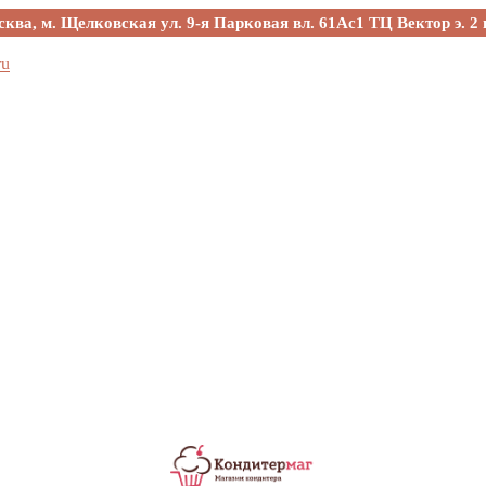
сква, м. Щелковская ул. 9-я Парковая вл. 61Ас1 ТЦ Вектор э. 2 
ru