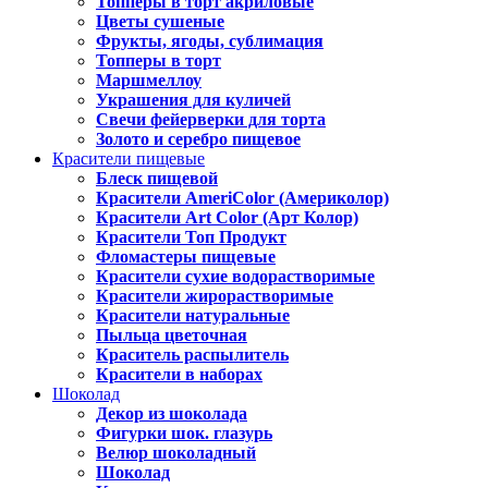
Топперы в торт акриловые
Цветы сушеные
Фрукты, ягоды, сублимация
Топперы в торт
Маршмеллоу
Украшения для куличей
Свечи фейерверки для торта
Золото и серебро пищевое
Красители пищевые
Блеск пищевой
Красители AmeriColor (Америколор)
Красители Art Color (Арт Колор)
Красители Топ Продукт
Фломастеры пищевые
Красители сухие водорастворимые
Красители жирорастворимые
Красители натуральные
Пыльца цветочная
Краситель распылитель
Красители в наборах
Шоколад
Декор из шоколада
Фигурки шок. глазурь
Велюр шоколадный
Шоколад