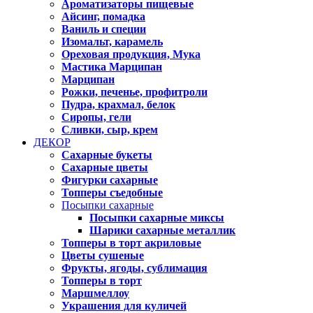
Ароматизаторы пищевые
Айсинг, помадка
Ваниль и специи
Изомальт, карамель
Ореховая продукция, Мука
Мастика Марципан
Марципан
Рожки, печенье, профитроли
Пудра, крахмал, белок
Сиропы, гели
Сливки, сыр, крем
ДЕКОР
Сахарные букеты
Сахарные цветы
Фигурки сахарные
Топперы съедобные
Посыпки сахарные
Посыпки сахарные миксы
Шарики сахарные металлик
Топперы в торт акриловые
Цветы сушеные
Фрукты, ягоды, сублимация
Топперы в торт
Маршмеллоу
Украшения для куличей