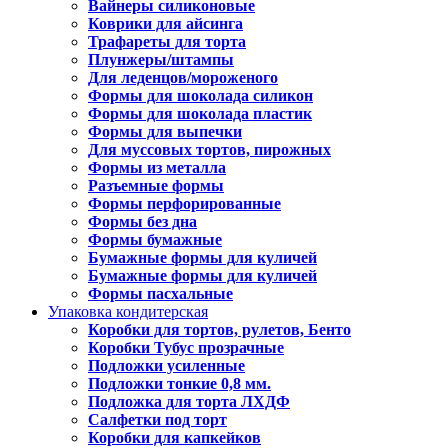
Вайнеры силиконовые
Коврики для айсинга
Трафареты для торта
Плунжеры/штампы
Для леденцов/мороженого
Формы для шоколада силикон
Формы для шоколада пластик
Формы для выпечки
Для муссовых тортов, пирожных
Формы из металла
Разъемные формы
Формы перфорированные
Формы без дна
Формы бумажные
Бумажные формы для куличей
Бумажные формы для куличей
Формы пасхальные
Упаковка кондитерская
Коробки для тортов, рулетов, Бенто
Коробки Тубус прозрачные
Подложки усиленные
Подложки тонкие 0,8 мм.
Подложка для торта ЛХДФ
Салфетки под торт
Коробки для капкейков