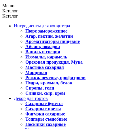
Меню
Каталог
Каталог
Ингредиенты для кондитера
Пюре замороженное
Агар, пектин, желатин
Ароматизаторы пищевые
Айсинг, помадка
Ваниль и специи
Изомальт, карамель
Ореховая продукция, Мука
Мастика сахарная
Марципан
Рожки, печенье, профитроли
Пудра, крахмал, белок
Сиропы, гели
Сливки, сыр, крем
Декор для тортов
Сахарные букеты
Сахарные цветы
Фигурки сахарные
Топперы съедобные
Посыпки сахарные