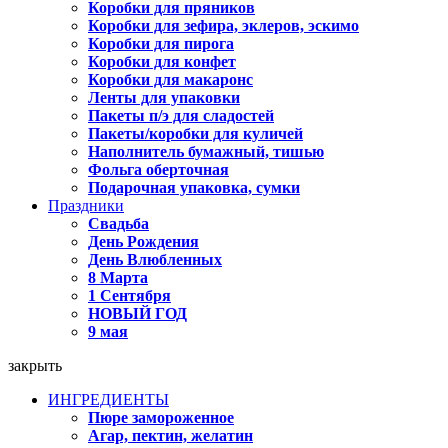
Коробки для пряников
Коробки для зефира, эклеров, эскимо
Коробки для пирога
Коробки для конфет
Коробки для макаронс
Ленты для упаковки
Пакеты п/э для сладостей
Пакеты/коробки для куличей
Наполнитель бумажный, тишью
Фольга оберточная
Подарочная упаковка, сумки
Праздники
Свадьба
День Рождения
День Влюбленных
8 Марта
1 Сентября
НОВЫЙ ГОД
9 мая
закрыть
ИНГРЕДИЕНТЫ
Пюре замороженное
Агар, пектин, желатин