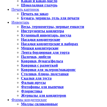
Какао и какао-масло
Шоколадная глазурь
Печать картинок
Печать на заказ
Бумага, чернила, гель для печати
Инвентарь
Весы, термометры, мерные емкости
Инструменты кондитера
Кухонный инвентарь, посуда
Насадки кондитерские
Насадки кондитерские в наборах
Мешки кондитерские
Лента бордюрная для торта
Палочки, дюбеля
Коврики, бумага/фольга
Коврики с разметкой
Коврики для эклеров/макаронс
Столики, блюда, подставки
Скалки для теста
Фальш-ярусы
Фотофоны для выпечки
Флористика
Журналы для кондитеров
Формы кондитерские
Молды силиконовые