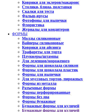
Коврики для эклеров/макаронс
Столики, блюда, подставки
Скалки для теста
Фальш-ярусы
Фотофоны для выпечки
Флористика
Журналы для кондитеров
ФОРМЫ
Молды силиконовые
Вайнеры силиконовые
Коврики для айсинга
Трафареты для торта
Плунжеры/штампы
Для леденцов/мороженого
Формы для шоколада силикон
Формы для шоколада пластик
Формы для выпечки
Для муссовых тортов, пирожных
Формы из металла
Разъемные формы
Формы перфорированные
Формы без дна
Формы бумажные
Бумажные формы для куличей
Бумажные формы для куличей