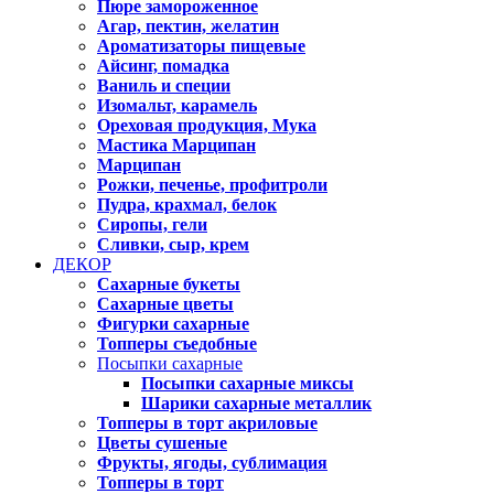
Пюре замороженное
Агар, пектин, желатин
Ароматизаторы пищевые
Айсинг, помадка
Ваниль и специи
Изомальт, карамель
Ореховая продукция, Мука
Мастика Марципан
Марципан
Рожки, печенье, профитроли
Пудра, крахмал, белок
Сиропы, гели
Сливки, сыр, крем
ДЕКОР
Сахарные букеты
Сахарные цветы
Фигурки сахарные
Топперы съедобные
Посыпки сахарные
Посыпки сахарные миксы
Шарики сахарные металлик
Топперы в торт акриловые
Цветы сушеные
Фрукты, ягоды, сублимация
Топперы в торт