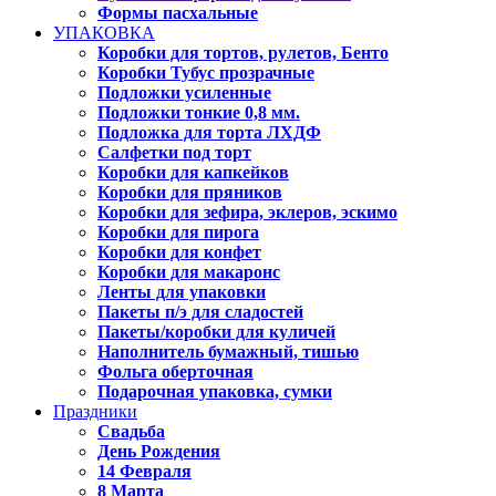
Формы пасхальные
УПАКОВКА
Коробки для тортов, рулетов, Бенто
Коробки Тубус прозрачные
Подложки усиленные
Подложки тонкие 0,8 мм.
Подложка для торта ЛХДФ
Салфетки под торт
Коробки для капкейков
Коробки для пряников
Коробки для зефира, эклеров, эскимо
Коробки для пирога
Коробки для конфет
Коробки для макаронс
Ленты для упаковки
Пакеты п/э для сладостей
Пакеты/коробки для куличей
Наполнитель бумажный, тишью
Фольга оберточная
Подарочная упаковка, сумки
Праздники
Свадьба
День Рождения
14 Февраля
8 Марта