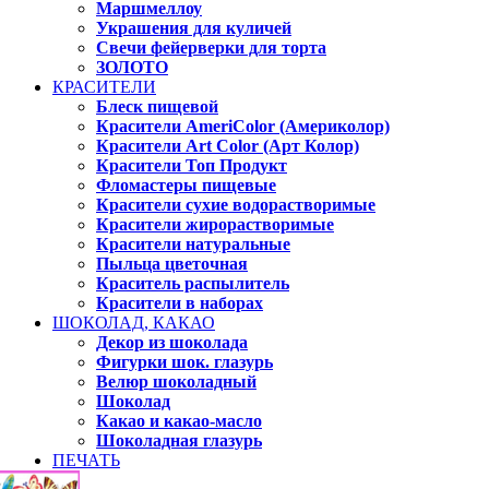
Маршмеллоу
Украшения для куличей
Свечи фейерверки для торта
ЗОЛОТО
КРАСИТЕЛИ
Блеск пищевой
Красители AmeriColor (Америколор)
Красители Art Color (Арт Колор)
Красители Топ Продукт
Фломастеры пищевые
Красители сухие водорастворимые
Красители жирорастворимые
Красители натуральные
Пыльца цветочная
Краситель распылитель
Красители в наборах
ШОКОЛАД, КАКАО
Декор из шоколада
Фигурки шок. глазурь
Велюр шоколадный
Шоколад
Какао и какао-масло
Шоколадная глазурь
ПЕЧАТЬ