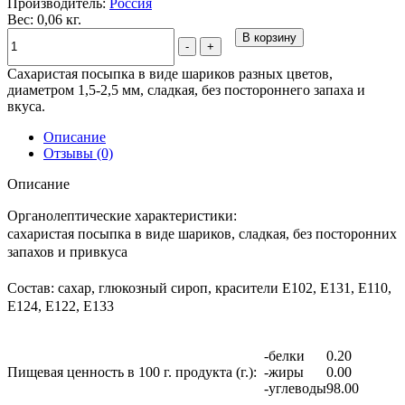
Производитель:
Россия
Вес: 0,06 кг.
В корзину
-
+
Сахаристая посыпка в виде шариков разных цветов,
диаметром 1,5-2,5 мм, сладкая, без постороннего запаха и
вкуса.
Описание
Отзывы (0)
Описание
Органолептические характеристики:
сахаристая посыпка в виде шариков, сладкая, без посторонних
запахов и привкуса
Состав:
сахар, глюкозный сироп, красители Е102, Е131, E110,
E124, E122, Е133
-белки
0.20
Пищевая ценность в 100 г. продукта (г.):
-жиры
0.00
-углеводы
98.00