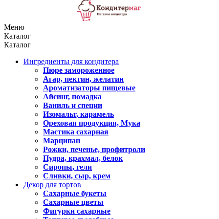
Меню
Каталог
Каталог
Ингредиенты для кондитера
Пюре замороженное
Агар, пектин, желатин
Ароматизаторы пищевые
Айсинг, помадка
Ваниль и специи
Изомальт, карамель
Ореховая продукция, Мука
Мастика сахарная
Марципан
Рожки, печенье, профитроли
Пудра, крахмал, белок
Сиропы, гели
Сливки, сыр, крем
Декор для тортов
Сахарные букеты
Сахарные цветы
Фигурки сахарные