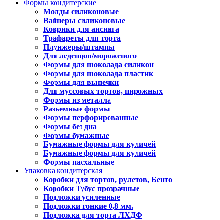
Формы кондитерские
Молды силиконовые
Вайнеры силиконовые
Коврики для айсинга
Трафареты для торта
Плунжеры/штампы
Для леденцов/мороженого
Формы для шоколада силикон
Формы для шоколада пластик
Формы для выпечки
Для муссовых тортов, пирожных
Формы из металла
Разъемные формы
Формы перфорированные
Формы без дна
Формы бумажные
Бумажные формы для куличей
Бумажные формы для куличей
Формы пасхальные
Упаковка кондитерская
Коробки для тортов, рулетов, Бенто
Коробки Тубус прозрачные
Подложки усиленные
Подложки тонкие 0,8 мм.
Подложка для торта ЛХДФ