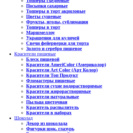
Топперы съедобные
Посыпки сахарные
Топперы в торт акриловые
Цветы сушеные
Фрукты, ягоды, сублимация
Топперы в торт
Маршмеллоу
Украшения для куличей
Свечи фейерверки для торта
Золото и серебро пищевое
Красители пищевые
Блеск пищевой
Красители AmeriColor (Америколор)
Красители Art Color (Арт Колор)
Красители Топ Продукт
Фломастеры пищевые
Красители сухие водорастворимые
Красители жирорастворимые
Красители натуральные
Пыльца цветочная
Краситель распылитель
Красители в наборах
Шоколад
Декор из шоколада
Фигурки шок. глазурь