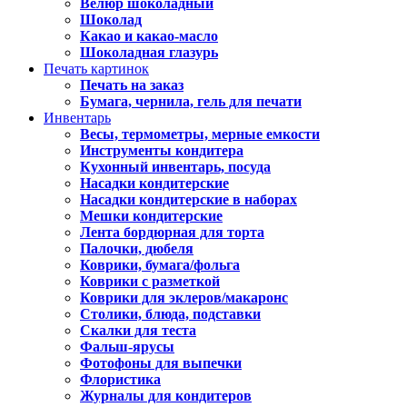
Велюр шоколадный
Шоколад
Какао и какао-масло
Шоколадная глазурь
Печать картинок
Печать на заказ
Бумага, чернила, гель для печати
Инвентарь
Весы, термометры, мерные емкости
Инструменты кондитера
Кухонный инвентарь, посуда
Насадки кондитерские
Насадки кондитерские в наборах
Мешки кондитерские
Лента бордюрная для торта
Палочки, дюбеля
Коврики, бумага/фольга
Коврики с разметкой
Коврики для эклеров/макаронс
Столики, блюда, подставки
Скалки для теста
Фальш-ярусы
Фотофоны для выпечки
Флористика
Журналы для кондитеров