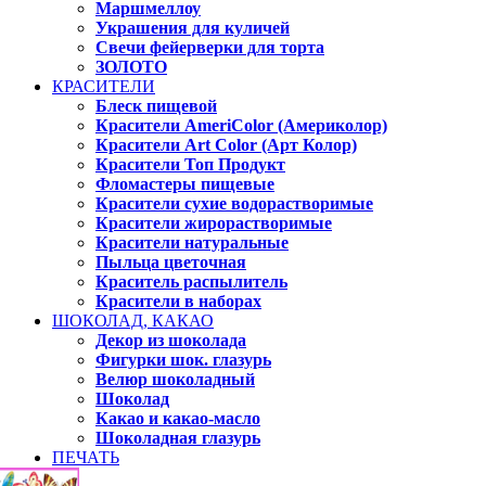
Маршмеллоу
Украшения для куличей
Свечи фейерверки для торта
ЗОЛОТО
КРАСИТЕЛИ
Блеск пищевой
Красители AmeriColor (Америколор)
Красители Art Color (Арт Колор)
Красители Топ Продукт
Фломастеры пищевые
Красители сухие водорастворимые
Красители жирорастворимые
Красители натуральные
Пыльца цветочная
Краситель распылитель
Красители в наборах
ШОКОЛАД, КАКАО
Декор из шоколада
Фигурки шок. глазурь
Велюр шоколадный
Шоколад
Какао и какао-масло
Шоколадная глазурь
ПЕЧАТЬ