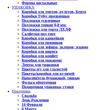
Формы пасхальные
УПАКОВКА
Коробки для тортов, рулетов, Бенто
Коробки Тубус прозрачные
Подложки усиленные
Подложки тонкие 0,8 мм.
Подложка для торта ЛХДФ
Салфетки под торт
Коробки для капкейков
Коробки для пряников
Коробки для зефира, эклеров, эскимо
Коробки для пирога
Коробки для конфет
Коробки для макаронс
Ленты для упаковки
Пакеты п/э для сладостей
Пакеты/коробки для куличей
Наполнитель бумажный, тишью
Фольга оберточная
Подарочная упаковка, сумки
Праздники
Свадьба
День Рождения
14 Февраля
8 Марта