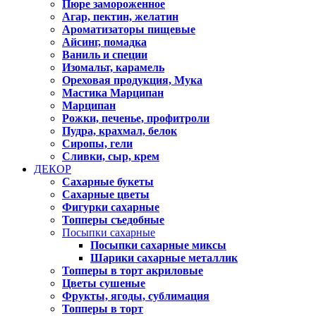
Пюре замороженное
Агар, пектин, желатин
Ароматизаторы пищевые
Айсинг, помадка
Ваниль и специи
Изомальт, карамель
Ореховая продукция, Мука
Мастика Марципан
Марципан
Рожки, печенье, профитроли
Пудра, крахмал, белок
Сиропы, гели
Сливки, сыр, крем
ДЕКОР
Сахарные букеты
Сахарные цветы
Фигурки сахарные
Топперы съедобные
Посыпки сахарные
Посыпки сахарные миксы
Шарики сахарные металлик
Топперы в торт акриловые
Цветы сушеные
Фрукты, ягоды, сублимация
Топперы в торт