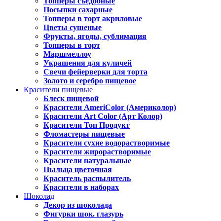
Топперы съедобные
Посыпки сахарные
Топперы в торт акриловые
Цветы сушеные
Фрукты, ягоды, сублимация
Топперы в торт
Маршмеллоу
Украшения для куличей
Свечи фейерверки для торта
Золото и серебро пищевое
Красители пищевые
Блеск пищевой
Красители AmeriColor (Америколор)
Красители Art Color (Арт Колор)
Красители Топ Продукт
Фломастеры пищевые
Красители сухие водорастворимые
Красители жирорастворимые
Красители натуральные
Пыльца цветочная
Краситель распылитель
Красители в наборах
Шоколад
Декор из шоколада
Фигурки шок. глазурь