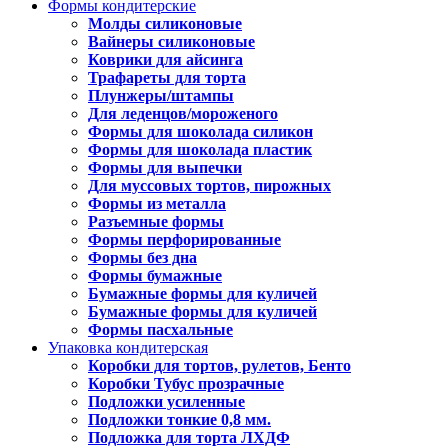
Формы кондитерские
Молды силиконовые
Вайнеры силиконовые
Коврики для айсинга
Трафареты для торта
Плунжеры/штампы
Для леденцов/мороженого
Формы для шоколада силикон
Формы для шоколада пластик
Формы для выпечки
Для муссовых тортов, пирожных
Формы из металла
Разъемные формы
Формы перфорированные
Формы без дна
Формы бумажные
Бумажные формы для куличей
Бумажные формы для куличей
Формы пасхальные
Упаковка кондитерская
Коробки для тортов, рулетов, Бенто
Коробки Тубус прозрачные
Подложки усиленные
Подложки тонкие 0,8 мм.
Подложка для торта ЛХДФ