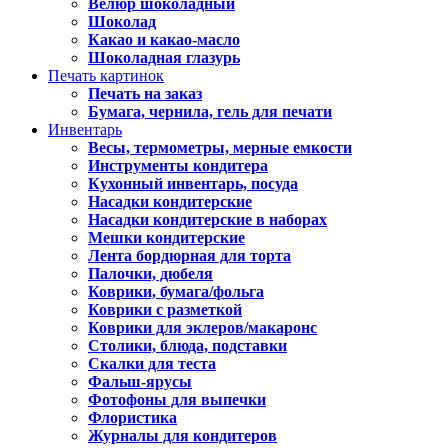
Велюр шоколадный
Шоколад
Какао и какао-масло
Шоколадная глазурь
Печать картинок
Печать на заказ
Бумага, чернила, гель для печати
Инвентарь
Весы, термометры, мерные емкости
Инструменты кондитера
Кухонный инвентарь, посуда
Насадки кондитерские
Насадки кондитерские в наборах
Мешки кондитерские
Лента бордюрная для торта
Палочки, дюбеля
Коврики, бумага/фольга
Коврики с разметкой
Коврики для эклеров/макаронс
Столики, блюда, подставки
Скалки для теста
Фальш-ярусы
Фотофоны для выпечки
Флористика
Журналы для кондитеров