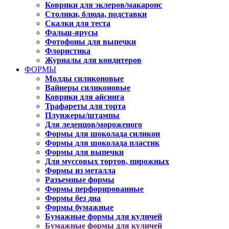
Коврики для эклеров/макаронс
Столики, блюда, подставки
Скалки для теста
Фальш-ярусы
Фотофоны для выпечки
Флористика
Журналы для кондитеров
ФОРМЫ
Молды силиконовые
Вайнеры силиконовые
Коврики для айсинга
Трафареты для торта
Плунжеры/штампы
Для леденцов/мороженого
Формы для шоколада силикон
Формы для шоколада пластик
Формы для выпечки
Для муссовых тортов, пирожных
Формы из металла
Разъемные формы
Формы перфорированные
Формы без дна
Формы бумажные
Бумажные формы для куличей
Бумажные формы для куличей