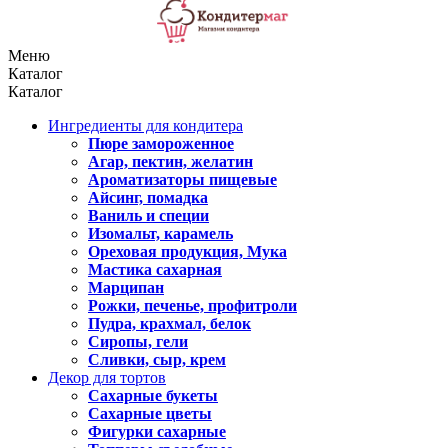
Меню
Каталог
Каталог
Ингредиенты для кондитера
Пюре замороженное
Агар, пектин, желатин
Ароматизаторы пищевые
Айсинг, помадка
Ваниль и специи
Изомальт, карамель
Ореховая продукция, Мука
Мастика сахарная
Марципан
Рожки, печенье, профитроли
Пудра, крахмал, белок
Сиропы, гели
Сливки, сыр, крем
Декор для тортов
Сахарные букеты
Сахарные цветы
Фигурки сахарные