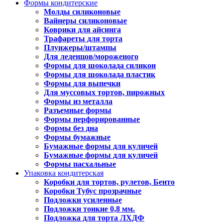
Формы кондитерские
Молды силиконовые
Вайнеры силиконовые
Коврики для айсинга
Трафареты для торта
Плунжеры/штампы
Для леденцов/мороженого
Формы для шоколада силикон
Формы для шоколада пластик
Формы для выпечки
Для муссовых тортов, пирожных
Формы из металла
Разъемные формы
Формы перфорированные
Формы без дна
Формы бумажные
Бумажные формы для куличей
Бумажные формы для куличей
Формы пасхальные
Упаковка кондитерская
Коробки для тортов, рулетов, Бенто
Коробки Тубус прозрачные
Подложки усиленные
Подложки тонкие 0,8 мм.
Подложка для торта ЛХДФ