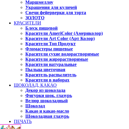
Маршмеллоу
Украшения для куличей
Свечи фейерверки для торта
ЗОЛОТО
КРАСИТЕЛИ
Блеск пищевой
Красители AmeriColor (Америколор)
Красители Art Color (Арт Колор)
Красители Топ Продукт
Фломастеры пищевые
Красители сухие водорастворимые
Красители жирорастворимые
Красители натуральные
Пыльца цветочная
Краситель распылитель
Красители в наборах
ШОКОЛАД, КАКАО
Декор из шоколада
Фигурки шок. глазурь
Велюр шоколадный
Шоколад
Какао и какао-масло
Шоколадная глазурь
ПЕЧАТЬ