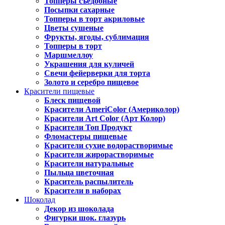
Топперы съедобные
Посыпки сахарные
Топперы в торт акриловые
Цветы сушеные
Фрукты, ягоды, сублимация
Топперы в торт
Маршмеллоу
Украшения для куличей
Свечи фейерверки для торта
Золото и серебро пищевое
Красители пищевые
Блеск пищевой
Красители AmeriColor (Америколор)
Красители Art Color (Арт Колор)
Красители Топ Продукт
Фломастеры пищевые
Красители сухие водорастворимые
Красители жирорастворимые
Красители натуральные
Пыльца цветочная
Краситель распылитель
Красители в наборах
Шоколад
Декор из шоколада
Фигурки шок. глазурь