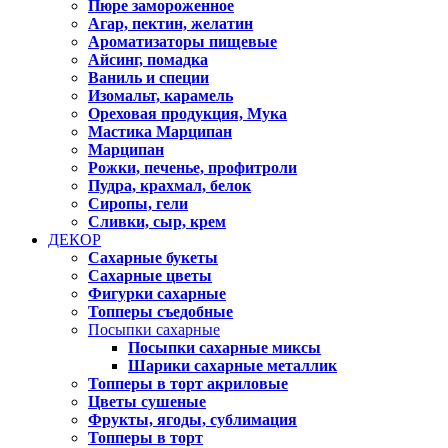
Пюре замороженное
Агар, пектин, желатин
Ароматизаторы пищевые
Айсинг, помадка
Ваниль и специи
Изомальт, карамель
Ореховая продукция, Мука
Мастика Марципан
Марципан
Рожки, печенье, профитроли
Пудра, крахмал, белок
Сиропы, гели
Сливки, сыр, крем
ДЕКОР
Сахарные букеты
Сахарные цветы
Фигурки сахарные
Топперы съедобные
Посыпки сахарные
Посыпки сахарные миксы
Шарики сахарные металлик
Топперы в торт акриловые
Цветы сушеные
Фрукты, ягоды, сублимация
Топперы в торт