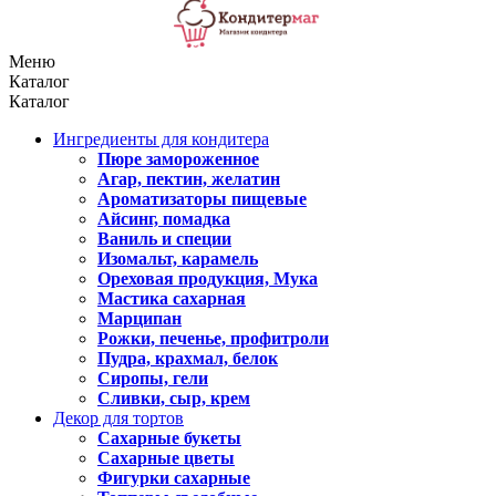
Меню
Каталог
Каталог
Ингредиенты для кондитера
Пюре замороженное
Агар, пектин, желатин
Ароматизаторы пищевые
Айсинг, помадка
Ваниль и специи
Изомальт, карамель
Ореховая продукция, Мука
Мастика сахарная
Марципан
Рожки, печенье, профитроли
Пудра, крахмал, белок
Сиропы, гели
Сливки, сыр, крем
Декор для тортов
Сахарные букеты
Сахарные цветы
Фигурки сахарные