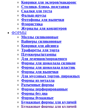
Коврики для эклеров/макаронс
Столики, блюда, подставки
Скалки для теста
Фальш-ярусы
Фотофоны для выпечки
Флористика
Журналы для кондитеров
ФОРМЫ
Молды силиконовые
Вайнеры силиконовые
Коврики для айсинга
Трафареты для торта
Плунжеры/штампы
Для леденцов/мороженого
Формы для шоколада силикон
Формы для шоколада пластик
Формы для выпечки
Для муссовых тортов, пирожных
Формы из металла
Разъемные формы
Формы перфорированные
Формы без дна
Формы бумажные
Бумажные формы для куличей
Бумажные формы для куличей