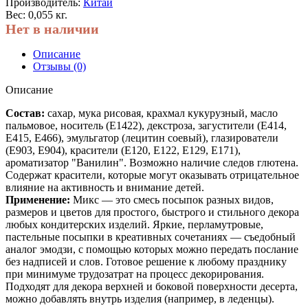
Производитель:
Китай
Вес: 0,055 кг.
Нет в наличии
Описание
Отзывы (0)
Описание
Состав:
сахар, мука рисовая, крахмал кукурузный, масло
пальмовое, носитель (Е1422), декстроза, загустители (Е414,
Е415, Е466), эмульгатор (лецитин соевый), глазирователи
(Е903, Е904), красители (Е120, Е122, Е129, Е171),
ароматизатор "Ванилин". Возможно наличие следов глютена.
Содержат красители, которые могут оказывать отрицательное
влияние на активность и внимание детей.
Применение:
Микс — это смесь посыпок разных видов,
размеров и цветов для простого, быстрого и стильного декора
любых кондитерских изделий. Яркие, перламутровые,
пастельные посыпки в креативных сочетаниях — съедобный
аналог эмодзи, с помощью которых можно передать послание
без надписей и слов. Готовое решение к любому празднику
при минимуме трудозатрат на процесс декорирования.
Подходят для декора верхней и боковой поверхности десерта,
можно добавлять внутрь изделия (например, в леденцы).