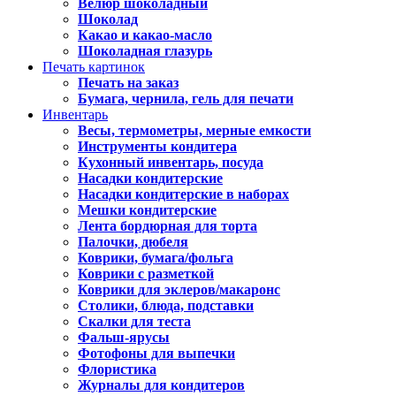
Велюр шоколадный
Шоколад
Какао и какао-масло
Шоколадная глазурь
Печать картинок
Печать на заказ
Бумага, чернила, гель для печати
Инвентарь
Весы, термометры, мерные емкости
Инструменты кондитера
Кухонный инвентарь, посуда
Насадки кондитерские
Насадки кондитерские в наборах
Мешки кондитерские
Лента бордюрная для торта
Палочки, дюбеля
Коврики, бумага/фольга
Коврики с разметкой
Коврики для эклеров/макаронс
Столики, блюда, подставки
Скалки для теста
Фальш-ярусы
Фотофоны для выпечки
Флористика
Журналы для кондитеров