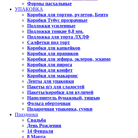
Формы пасхальные
УПАКОВКА
Коробки для тортов, рулетов, Бенто
Коробки Тубус прозрачные
Подложки усиленные
Подложки тонкие 0,8 мм.
Подложка для торта ЛХДФ
Салфетки под торт
Коробки для капкейков
Коробки для пряников
Коробки для зефира, эклеров, эскимо
Коробки для пирога
Коробки для конфет
Коробки для макаронс
Ленты для упаковки
Пакеты п/э для сладостей
Пакеты/коробки для куличей
Наполнитель бумажный, тишью
Фольга оберточная
Подарочная упаковка, сумки
Праздники
Свадьба
День Рождения
14 Февраля
8 Марта