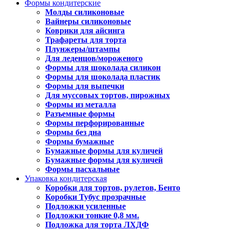
Формы кондитерские
Молды силиконовые
Вайнеры силиконовые
Коврики для айсинга
Трафареты для торта
Плунжеры/штампы
Для леденцов/мороженого
Формы для шоколада силикон
Формы для шоколада пластик
Формы для выпечки
Для муссовых тортов, пирожных
Формы из металла
Разъемные формы
Формы перфорированные
Формы без дна
Формы бумажные
Бумажные формы для куличей
Бумажные формы для куличей
Формы пасхальные
Упаковка кондитерская
Коробки для тортов, рулетов, Бенто
Коробки Тубус прозрачные
Подложки усиленные
Подложки тонкие 0,8 мм.
Подложка для торта ЛХДФ