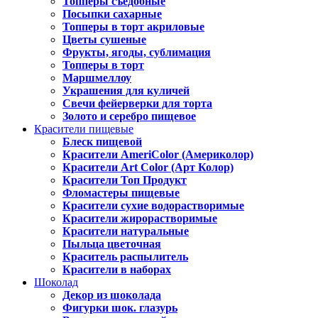
Топперы съедобные
Посыпки сахарные
Топперы в торт акриловые
Цветы сушеные
Фрукты, ягоды, сублимация
Топперы в торт
Маршмеллоу
Украшения для куличей
Свечи фейерверки для торта
Золото и серебро пищевое
Красители пищевые
Блеск пищевой
Красители AmeriColor (Америколор)
Красители Art Color (Арт Колор)
Красители Топ Продукт
Фломастеры пищевые
Красители сухие водорастворимые
Красители жирорастворимые
Красители натуральные
Пыльца цветочная
Краситель распылитель
Красители в наборах
Шоколад
Декор из шоколада
Фигурки шок. глазурь