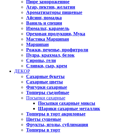
Пюре замороженное
Агар, пектин, желатин
Ароматизаторы пищевые
Айсинг, помадка
Ваниль и специи
Изомальт, карамель
Ореховая продукция, Мука
Мастика Марципан
Марципан
Рожки, печенье, профитроли
Пудра, крахмал, белок
Сиропы, гели
Сливки, сыр, крем
ДЕКОР
Сахарные букеты
Сахарные цветы
Фигурки сахарные
Топперы съедобные
Посыпки сахарные
Посыпки сахарные миксы
Шарики сахарные металлик
Топперы в торт акриловые
Цветы сушеные
Фрукты, ягоды, сублимация
Топперы в торт