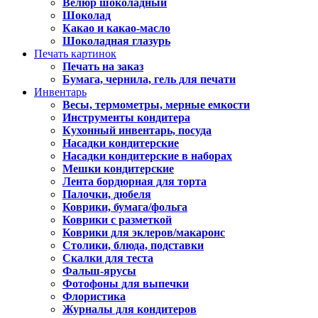
Велюр шоколадный
Шоколад
Какао и какао-масло
Шоколадная глазурь
Печать картинок
Печать на заказ
Бумага, чернила, гель для печати
Инвентарь
Весы, термометры, мерные емкости
Инструменты кондитера
Кухонный инвентарь, посуда
Насадки кондитерские
Насадки кондитерские в наборах
Мешки кондитерские
Лента бордюрная для торта
Палочки, дюбеля
Коврики, бумага/фольга
Коврики с разметкой
Коврики для эклеров/макаронс
Столики, блюда, подставки
Скалки для теста
Фальш-ярусы
Фотофоны для выпечки
Флористика
Журналы для кондитеров