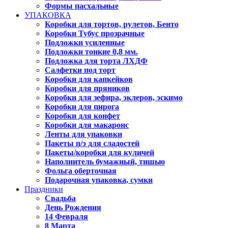
Формы пасхальные
УПАКОВКА
Коробки для тортов, рулетов, Бенто
Коробки Тубус прозрачные
Подложки усиленные
Подложки тонкие 0,8 мм.
Подложка для торта ЛХДФ
Салфетки под торт
Коробки для капкейков
Коробки для пряников
Коробки для зефира, эклеров, эскимо
Коробки для пирога
Коробки для конфет
Коробки для макаронс
Ленты для упаковки
Пакеты п/э для сладостей
Пакеты/коробки для куличей
Наполнитель бумажный, тишью
Фольга оберточная
Подарочная упаковка, сумки
Праздники
Свадьба
День Рождения
14 Февраля
8 Марта