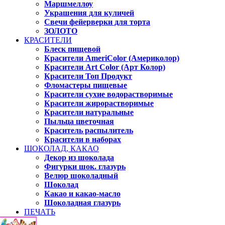
Маршмеллоу
Украшения для куличей
Свечи фейерверки для торта
ЗОЛОТО
КРАСИТЕЛИ
Блеск пищевой
Красители AmeriColor (Америколор)
Красители Art Color (Арт Колор)
Красители Топ Продукт
Фломастеры пищевые
Красители сухие водорастворимые
Красители жирорастворимые
Красители натуральные
Пыльца цветочная
Краситель распылитель
Красители в наборах
ШОКОЛАД, КАКАО
Декор из шоколада
Фигурки шок. глазурь
Велюр шоколадный
Шоколад
Какао и какао-масло
Шоколадная глазурь
ПЕЧАТЬ