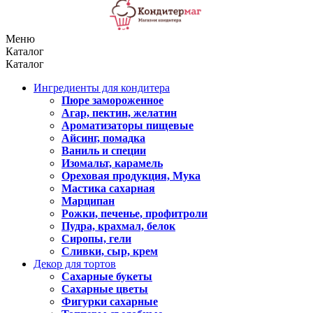
Меню
Каталог
Каталог
Ингредиенты для кондитера
Пюре замороженное
Агар, пектин, желатин
Ароматизаторы пищевые
Айсинг, помадка
Ваниль и специи
Изомальт, карамель
Ореховая продукция, Мука
Мастика сахарная
Марципан
Рожки, печенье, профитроли
Пудра, крахмал, белок
Сиропы, гели
Сливки, сыр, крем
Декор для тортов
Сахарные букеты
Сахарные цветы
Фигурки сахарные