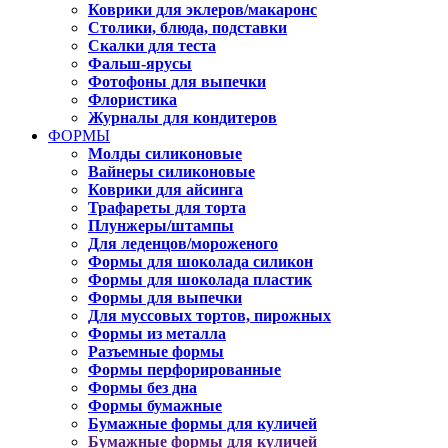
Коврики для эклеров/макаронс
Столики, блюда, подставки
Скалки для теста
Фальш-ярусы
Фотофоны для выпечки
Флористика
Журналы для кондитеров
ФОРМЫ
Молды силиконовые
Вайнеры силиконовые
Коврики для айсинга
Трафареты для торта
Плунжеры/штампы
Для леденцов/мороженого
Формы для шоколада силикон
Формы для шоколада пластик
Формы для выпечки
Для муссовых тортов, пирожных
Формы из металла
Разъемные формы
Формы перфорированные
Формы без дна
Формы бумажные
Бумажные формы для куличей
Бумажные формы для куличей