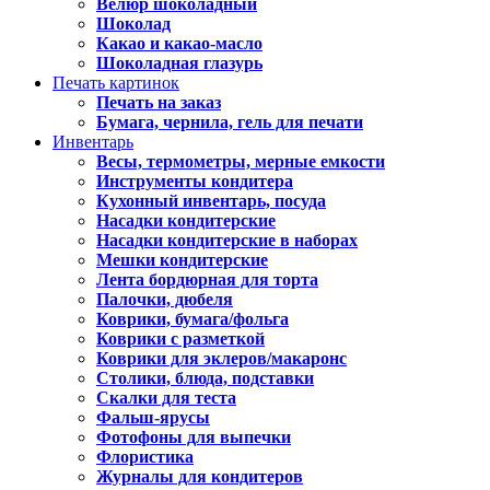
Велюр шоколадный
Шоколад
Какао и какао-масло
Шоколадная глазурь
Печать картинок
Печать на заказ
Бумага, чернила, гель для печати
Инвентарь
Весы, термометры, мерные емкости
Инструменты кондитера
Кухонный инвентарь, посуда
Насадки кондитерские
Насадки кондитерские в наборах
Мешки кондитерские
Лента бордюрная для торта
Палочки, дюбеля
Коврики, бумага/фольга
Коврики с разметкой
Коврики для эклеров/макаронс
Столики, блюда, подставки
Скалки для теста
Фальш-ярусы
Фотофоны для выпечки
Флористика
Журналы для кондитеров