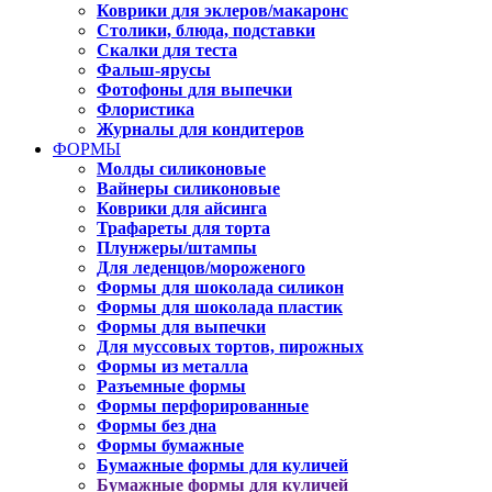
Коврики для эклеров/макаронс
Столики, блюда, подставки
Скалки для теста
Фальш-ярусы
Фотофоны для выпечки
Флористика
Журналы для кондитеров
ФОРМЫ
Молды силиконовые
Вайнеры силиконовые
Коврики для айсинга
Трафареты для торта
Плунжеры/штампы
Для леденцов/мороженого
Формы для шоколада силикон
Формы для шоколада пластик
Формы для выпечки
Для муссовых тортов, пирожных
Формы из металла
Разъемные формы
Формы перфорированные
Формы без дна
Формы бумажные
Бумажные формы для куличей
Бумажные формы для куличей