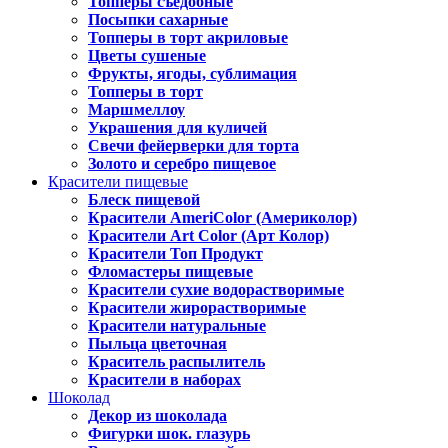
Топперы съедобные
Посыпки сахарные
Топперы в торт акриловые
Цветы сушеные
Фрукты, ягоды, сублимация
Топперы в торт
Маршмеллоу
Украшения для куличей
Свечи фейерверки для торта
Золото и серебро пищевое
Красители пищевые
Блеск пищевой
Красители AmeriColor (Америколор)
Красители Art Color (Арт Колор)
Красители Топ Продукт
Фломастеры пищевые
Красители сухие водорастворимые
Красители жирорастворимые
Красители натуральные
Пыльца цветочная
Краситель распылитель
Красители в наборах
Шоколад
Декор из шоколада
Фигурки шок. глазурь