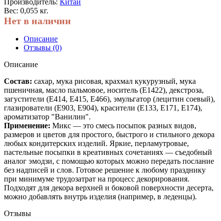
Производитель:
Китай
Вес: 0,055 кг.
Нет в наличии
Описание
Отзывы (0)
Описание
Состав:
сахар, мука рисовая, крахмал кукурузный, мука
пшеничная, масло пальмовое, носитель (Е1422), декстроза,
загустители (Е414, Е415, Е466), эмульгатор (лецитин соевый),
глазирователи (Е903, Е904), красители (Е133, Е171, Е174),
ароматизатор "Ванилин".
Применение:
Микс — это смесь посыпок разных видов,
размеров и цветов для простого, быстрого и стильного декора
любых кондитерских изделий. Яркие, перламутровые,
пастельные посыпки в креативных сочетаниях — съедобный
аналог эмодзи, с помощью которых можно передать послание
без надписей и слов. Готовое решение к любому празднику
при минимуме трудозатрат на процесс декорирования.
Подходят для декора верхней и боковой поверхности десерта,
можно добавлять внутрь изделия (например, в леденцы).
Отзывы