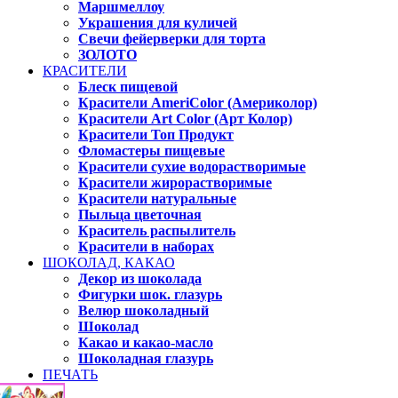
Маршмеллоу
Украшения для куличей
Свечи фейерверки для торта
ЗОЛОТО
КРАСИТЕЛИ
Блеск пищевой
Красители AmeriColor (Америколор)
Красители Art Color (Арт Колор)
Красители Топ Продукт
Фломастеры пищевые
Красители сухие водорастворимые
Красители жирорастворимые
Красители натуральные
Пыльца цветочная
Краситель распылитель
Красители в наборах
ШОКОЛАД, КАКАО
Декор из шоколада
Фигурки шок. глазурь
Велюр шоколадный
Шоколад
Какао и какао-масло
Шоколадная глазурь
ПЕЧАТЬ