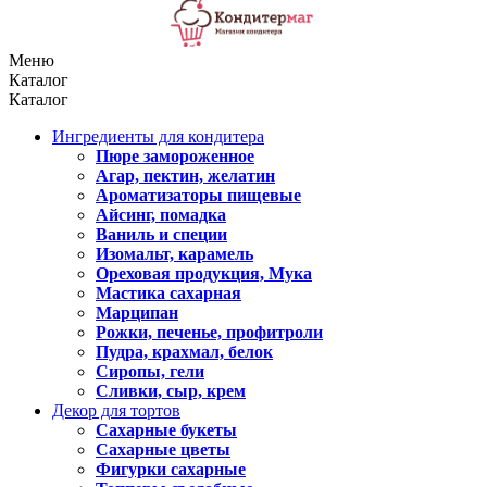
Меню
Каталог
Каталог
Ингредиенты для кондитера
Пюре замороженное
Агар, пектин, желатин
Ароматизаторы пищевые
Айсинг, помадка
Ваниль и специи
Изомальт, карамель
Ореховая продукция, Мука
Мастика сахарная
Марципан
Рожки, печенье, профитроли
Пудра, крахмал, белок
Сиропы, гели
Сливки, сыр, крем
Декор для тортов
Сахарные букеты
Сахарные цветы
Фигурки сахарные