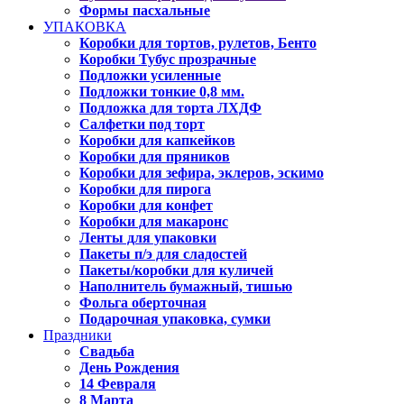
Формы пасхальные
УПАКОВКА
Коробки для тортов, рулетов, Бенто
Коробки Тубус прозрачные
Подложки усиленные
Подложки тонкие 0,8 мм.
Подложка для торта ЛХДФ
Салфетки под торт
Коробки для капкейков
Коробки для пряников
Коробки для зефира, эклеров, эскимо
Коробки для пирога
Коробки для конфет
Коробки для макаронс
Ленты для упаковки
Пакеты п/э для сладостей
Пакеты/коробки для куличей
Наполнитель бумажный, тишью
Фольга оберточная
Подарочная упаковка, сумки
Праздники
Свадьба
День Рождения
14 Февраля
8 Марта