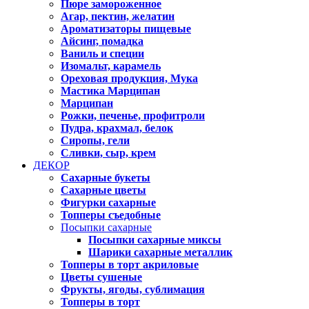
Пюре замороженное
Агар, пектин, желатин
Ароматизаторы пищевые
Айсинг, помадка
Ваниль и специи
Изомальт, карамель
Ореховая продукция, Мука
Мастика Марципан
Марципан
Рожки, печенье, профитроли
Пудра, крахмал, белок
Сиропы, гели
Сливки, сыр, крем
ДЕКОР
Сахарные букеты
Сахарные цветы
Фигурки сахарные
Топперы съедобные
Посыпки сахарные
Посыпки сахарные миксы
Шарики сахарные металлик
Топперы в торт акриловые
Цветы сушеные
Фрукты, ягоды, сублимация
Топперы в торт