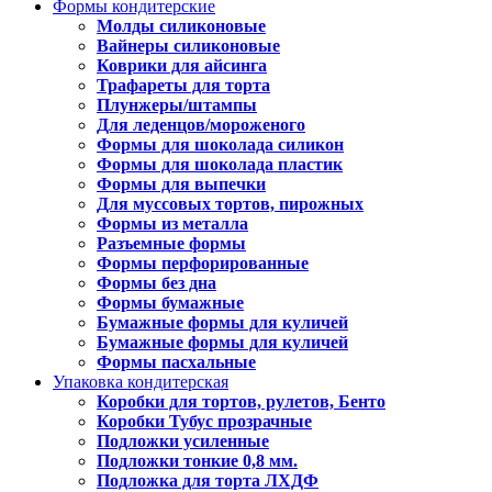
Формы кондитерские
Молды силиконовые
Вайнеры силиконовые
Коврики для айсинга
Трафареты для торта
Плунжеры/штампы
Для леденцов/мороженого
Формы для шоколада силикон
Формы для шоколада пластик
Формы для выпечки
Для муссовых тортов, пирожных
Формы из металла
Разъемные формы
Формы перфорированные
Формы без дна
Формы бумажные
Бумажные формы для куличей
Бумажные формы для куличей
Формы пасхальные
Упаковка кондитерская
Коробки для тортов, рулетов, Бенто
Коробки Тубус прозрачные
Подложки усиленные
Подложки тонкие 0,8 мм.
Подложка для торта ЛХДФ