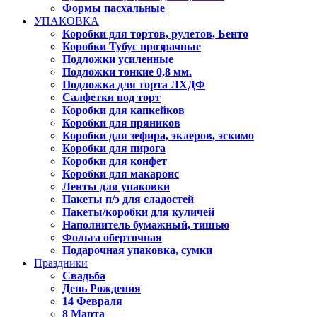
Формы пасхальные
УПАКОВКА
Коробки для тортов, рулетов, Бенто
Коробки Тубус прозрачные
Подложки усиленные
Подложки тонкие 0,8 мм.
Подложка для торта ЛХДФ
Салфетки под торт
Коробки для капкейков
Коробки для пряников
Коробки для зефира, эклеров, эскимо
Коробки для пирога
Коробки для конфет
Коробки для макаронс
Ленты для упаковки
Пакеты п/э для сладостей
Пакеты/коробки для куличей
Наполнитель бумажный, тишью
Фольга оберточная
Подарочная упаковка, сумки
Праздники
Свадьба
День Рождения
14 Февраля
8 Марта