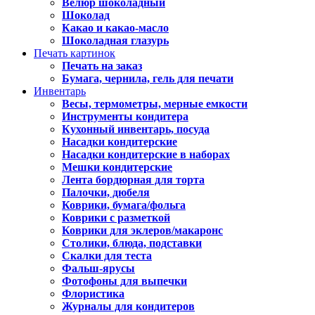
Велюр шоколадный
Шоколад
Какао и какао-масло
Шоколадная глазурь
Печать картинок
Печать на заказ
Бумага, чернила, гель для печати
Инвентарь
Весы, термометры, мерные емкости
Инструменты кондитера
Кухонный инвентарь, посуда
Насадки кондитерские
Насадки кондитерские в наборах
Мешки кондитерские
Лента бордюрная для торта
Палочки, дюбеля
Коврики, бумага/фольга
Коврики с разметкой
Коврики для эклеров/макаронс
Столики, блюда, подставки
Скалки для теста
Фальш-ярусы
Фотофоны для выпечки
Флористика
Журналы для кондитеров