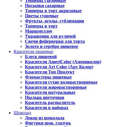
Топперы съедобные
Посыпки сахарные
Топперы в торт акриловые
Цветы сушеные
Фрукты, ягоды, сублимация
Топперы в торт
Маршмеллоу
Украшения для куличей
Свечи фейерверки для торта
Золото и серебро пищевое
Красители пищевые
Блеск пищевой
Красители AmeriColor (Америколор)
Красители Art Color (Арт Колор)
Красители Топ Продукт
Фломастеры пищевые
Красители сухие водорастворимые
Красители жирорастворимые
Красители натуральные
Пыльца цветочная
Краситель распылитель
Красители в наборах
Шоколад
Декор из шоколада
Фигурки шок. глазурь