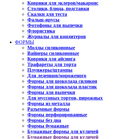
Коврики для эклеров/макаронс
Столики, блюда, подставки
Скалки для теста
Фальш-ярусы
Фотофоны для выпечки
Флористика
Журналы для кондитеров
ФОРМЫ
Молды силиконовые
Вайнеры силиконовые
Коврики для айсинга
Трафареты для торта
Плунжеры/штампы
Для леденцов/мороженого
Формы для шоколада силикон
Формы для шоколада пластик
Формы для выпечки
Для муссовых тортов, пирожных
Формы из металла
Разъемные формы
Формы перфорированные
Формы без дна
Формы бумажные
Бумажные формы для куличей
Бумажные формы для куличей