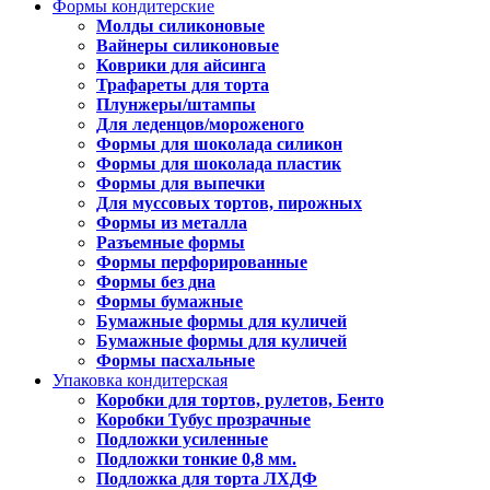
Формы кондитерские
Молды силиконовые
Вайнеры силиконовые
Коврики для айсинга
Трафареты для торта
Плунжеры/штампы
Для леденцов/мороженого
Формы для шоколада силикон
Формы для шоколада пластик
Формы для выпечки
Для муссовых тортов, пирожных
Формы из металла
Разъемные формы
Формы перфорированные
Формы без дна
Формы бумажные
Бумажные формы для куличей
Бумажные формы для куличей
Формы пасхальные
Упаковка кондитерская
Коробки для тортов, рулетов, Бенто
Коробки Тубус прозрачные
Подложки усиленные
Подложки тонкие 0,8 мм.
Подложка для торта ЛХДФ