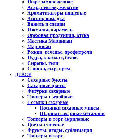
Пюре замороженное
Агар, пектин, желатин
Ароматизаторы пищевые
Айсинг, помадка
Ваниль и специи
Изомальт, карамель
Ореховая продукция, Мука
Мастика Марципан
Марципан
Рожки, печенье, профитроли
Пудра, крахмал, белок
Сиропы, гели
Сливки, сыр, крем
ДЕКОР
Сахарные букеты
Сахарные цветы
Фигурки сахарные
Топперы съедобные
Посыпки сахарные
Посыпки сахарные миксы
Шарики сахарные металлик
Топперы в торт акриловые
Цветы сушеные
Фрукты, ягоды, сублимация
Топперы в торт