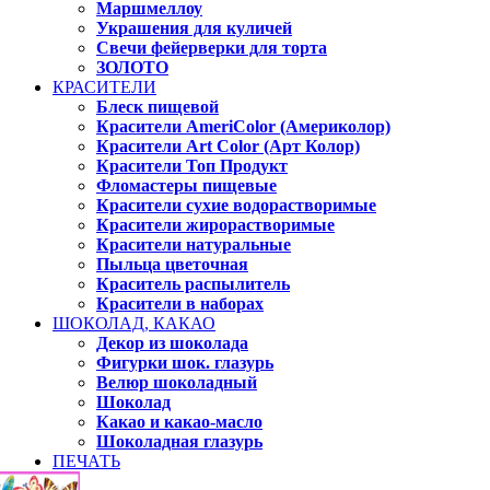
Маршмеллоу
Украшения для куличей
Свечи фейерверки для торта
ЗОЛОТО
КРАСИТЕЛИ
Блеск пищевой
Красители AmeriColor (Америколор)
Красители Art Color (Арт Колор)
Красители Топ Продукт
Фломастеры пищевые
Красители сухие водорастворимые
Красители жирорастворимые
Красители натуральные
Пыльца цветочная
Краситель распылитель
Красители в наборах
ШОКОЛАД, КАКАО
Декор из шоколада
Фигурки шок. глазурь
Велюр шоколадный
Шоколад
Какао и какао-масло
Шоколадная глазурь
ПЕЧАТЬ