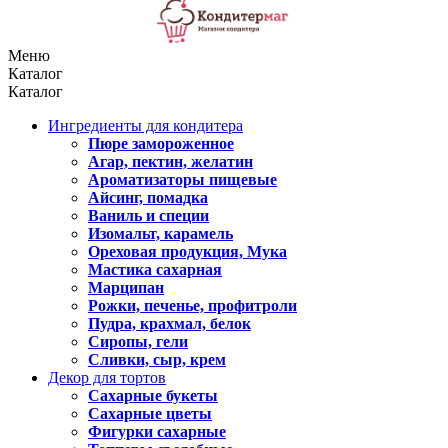
Меню
Каталог
Каталог
Ингредиенты для кондитера
Пюре замороженное
Агар, пектин, желатин
Ароматизаторы пищевые
Айсинг, помадка
Ваниль и специи
Изомальт, карамель
Ореховая продукция, Мука
Мастика сахарная
Марципан
Рожки, печенье, профитроли
Пудра, крахмал, белок
Сиропы, гели
Сливки, сыр, крем
Декор для тортов
Сахарные букеты
Сахарные цветы
Фигурки сахарные