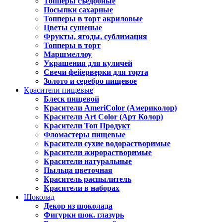
Топперы съедобные
Посыпки сахарные
Топперы в торт акриловые
Цветы сушеные
Фрукты, ягоды, сублимация
Топперы в торт
Маршмеллоу
Украшения для куличей
Свечи фейерверки для торта
Золото и серебро пищевое
Красители пищевые
Блеск пищевой
Красители AmeriColor (Америколор)
Красители Art Color (Арт Колор)
Красители Топ Продукт
Фломастеры пищевые
Красители сухие водорастворимые
Красители жирорастворимые
Красители натуральные
Пыльца цветочная
Краситель распылитель
Красители в наборах
Шоколад
Декор из шоколада
Фигурки шок. глазурь