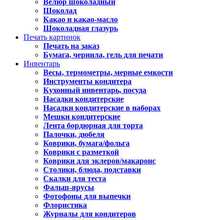
Велюр шоколадный
Шоколад
Какао и какао-масло
Шоколадная глазурь
Печать картинок
Печать на заказ
Бумага, чернила, гель для печати
Инвентарь
Весы, термометры, мерные емкости
Инструменты кондитера
Кухонный инвентарь, посуда
Насадки кондитерские
Насадки кондитерские в наборах
Мешки кондитерские
Лента бордюрная для торта
Палочки, дюбеля
Коврики, бумага/фольга
Коврики с разметкой
Коврики для эклеров/макаронс
Столики, блюда, подставки
Скалки для теста
Фальш-ярусы
Фотофоны для выпечки
Флористика
Журналы для кондитеров