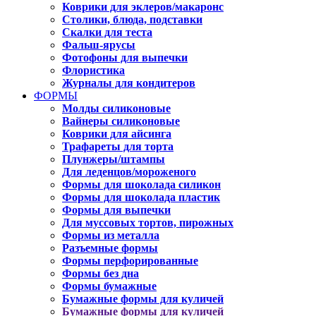
Коврики для эклеров/макаронс
Столики, блюда, подставки
Скалки для теста
Фальш-ярусы
Фотофоны для выпечки
Флористика
Журналы для кондитеров
ФОРМЫ
Молды силиконовые
Вайнеры силиконовые
Коврики для айсинга
Трафареты для торта
Плунжеры/штампы
Для леденцов/мороженого
Формы для шоколада силикон
Формы для шоколада пластик
Формы для выпечки
Для муссовых тортов, пирожных
Формы из металла
Разъемные формы
Формы перфорированные
Формы без дна
Формы бумажные
Бумажные формы для куличей
Бумажные формы для куличей