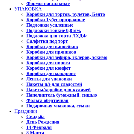
Формы пасхальные
УПАКОВКА
Коробки для тортов, рулетов, Бенто
Коробки Тубус прозрачные
Подложки усиленные
Подложки тонкие 0,8 мм.
Подложка для торта ЛХДФ
Салфетки под торт
Коробки для капкейков
Коробки для пряников
Коробки для зефира, эклеров, эскимо
Коробки для пирога
Коробки для конфет
Коробки для макаронс
Ленты для упаковки
Пакеты п/э для сладостей
Пакеты/коробки для куличей
Наполнитель бумажный, тишью
Фольга оберточная
Подарочная упаковка, сумки
Праздники
Свадьба
День Рождения
14 Февраля
8 Марта