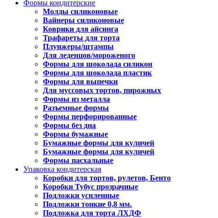
Формы кондитерские
Молды силиконовые
Вайнеры силиконовые
Коврики для айсинга
Трафареты для торта
Плунжеры/штампы
Для леденцов/мороженого
Формы для шоколада силикон
Формы для шоколада пластик
Формы для выпечки
Для муссовых тортов, пирожных
Формы из металла
Разъемные формы
Формы перфорированные
Формы без дна
Формы бумажные
Бумажные формы для куличей
Бумажные формы для куличей
Формы пасхальные
Упаковка кондитерская
Коробки для тортов, рулетов, Бенто
Коробки Тубус прозрачные
Подложки усиленные
Подложки тонкие 0,8 мм.
Подложка для торта ЛХДФ