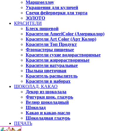
Маршмеллоу
Украшения для куличей
Свечи фейерверки для торта
ЗОЛОТО
КРАСИТЕЛИ
Блеск пищевой
Красители AmeriColor (Америколор)
Красители Art Color (Арт Колор)
Красители Топ Продукт
Фломастеры пищевые
Красители сухие водорастворимые
Красители жирорастворимые
Красители натуральные
Пыльца цветочная
Краситель распылитель
Красители в наборах
ШОКОЛАД, КАКАО
Декор из шоколада
Фигурки шок. глазурь
Велюр шоколадный
Шоколад
Какао и какао-масло
Шоколадная глазурь
ПЕЧАТЬ