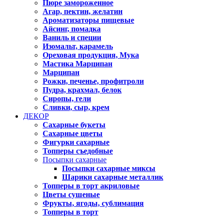
Пюре замороженное
Агар, пектин, желатин
Ароматизаторы пищевые
Айсинг, помадка
Ваниль и специи
Изомальт, карамель
Ореховая продукция, Мука
Мастика Марципан
Марципан
Рожки, печенье, профитроли
Пудра, крахмал, белок
Сиропы, гели
Сливки, сыр, крем
ДЕКОР
Сахарные букеты
Сахарные цветы
Фигурки сахарные
Топперы съедобные
Посыпки сахарные
Посыпки сахарные миксы
Шарики сахарные металлик
Топперы в торт акриловые
Цветы сушеные
Фрукты, ягоды, сублимация
Топперы в торт