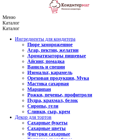
Меню
Каталог
Каталог
Ингредиенты для кондитера
Пюре замороженное
Агар, пектин, желатин
Ароматизаторы пищевые
Айсинг, помадка
Ваниль и специи
Изомальт, карамель
Ореховая продукция, Мука
Мастика сахарная
Марципан
Рожки, печенье, профитроли
Пудра, крахмал, белок
Сиропы, гели
Сливки, сыр, крем
Декор для тортов
Сахарные букеты
Сахарные цветы
Фигурки сахарные