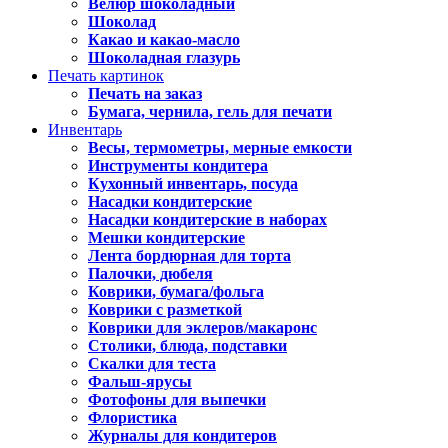
Велюр шоколадный
Шоколад
Какао и какао-масло
Шоколадная глазурь
Печать картинок
Печать на заказ
Бумага, чернила, гель для печати
Инвентарь
Весы, термометры, мерные емкости
Инструменты кондитера
Кухонный инвентарь, посуда
Насадки кондитерские
Насадки кондитерские в наборах
Мешки кондитерские
Лента бордюрная для торта
Палочки, дюбеля
Коврики, бумага/фольга
Коврики с разметкой
Коврики для эклеров/макаронс
Столики, блюда, подставки
Скалки для теста
Фальш-ярусы
Фотофоны для выпечки
Флористика
Журналы для кондитеров