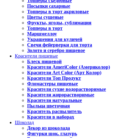
Топперы съедобные
Посыпки сахарные
Топперы в торт акриловые
Цветы сушеные
Фрукты, ягоды, сублимация
Топперы в торт
Маршмеллоу
Украшения для куличей
Свечи фейерверки для торта
Золото и серебро пищевое
Красители пищевые
Блеск пищевой
Красители AmeriColor (Америколор)
Красители Art Color (Арт Колор)
Красители Топ Продукт
Фломастеры пищевые
Красители сухие водорастворимые
Красители жирорастворимые
Красители натуральные
Пыльца цветочная
Краситель распылитель
Красители в наборах
Шоколад
Декор из шоколада
Фигурки шок. глазурь