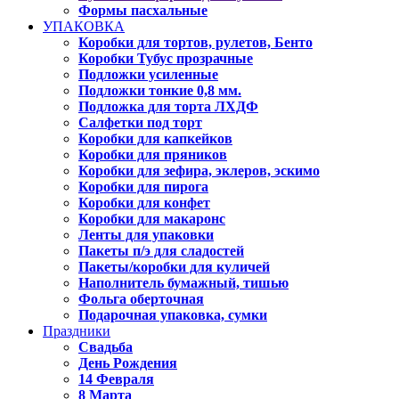
Формы пасхальные
УПАКОВКА
Коробки для тортов, рулетов, Бенто
Коробки Тубус прозрачные
Подложки усиленные
Подложки тонкие 0,8 мм.
Подложка для торта ЛХДФ
Салфетки под торт
Коробки для капкейков
Коробки для пряников
Коробки для зефира, эклеров, эскимо
Коробки для пирога
Коробки для конфет
Коробки для макаронс
Ленты для упаковки
Пакеты п/э для сладостей
Пакеты/коробки для куличей
Наполнитель бумажный, тишью
Фольга оберточная
Подарочная упаковка, сумки
Праздники
Свадьба
День Рождения
14 Февраля
8 Марта