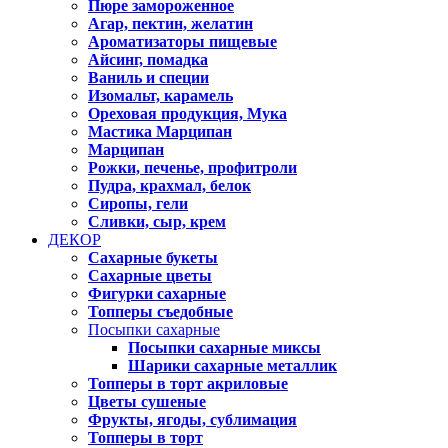
Пюре замороженное
Агар, пектин, желатин
Ароматизаторы пищевые
Айсинг, помадка
Ваниль и специи
Изомальт, карамель
Ореховая продукция, Мука
Мастика Марципан
Марципан
Рожки, печенье, профитроли
Пудра, крахмал, белок
Сиропы, гели
Сливки, сыр, крем
ДЕКОР
Сахарные букеты
Сахарные цветы
Фигурки сахарные
Топперы съедобные
Посыпки сахарные
Посыпки сахарные миксы
Шарики сахарные металлик
Топперы в торт акриловые
Цветы сушеные
Фрукты, ягоды, сублимация
Топперы в торт