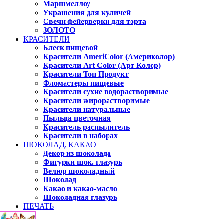
Маршмеллоу
Украшения для куличей
Свечи фейерверки для торта
ЗОЛОТО
КРАСИТЕЛИ
Блеск пищевой
Красители AmeriColor (Америколор)
Красители Art Color (Арт Колор)
Красители Топ Продукт
Фломастеры пищевые
Красители сухие водорастворимые
Красители жирорастворимые
Красители натуральные
Пыльца цветочная
Краситель распылитель
Красители в наборах
ШОКОЛАД, КАКАО
Декор из шоколада
Фигурки шок. глазурь
Велюр шоколадный
Шоколад
Какао и какао-масло
Шоколадная глазурь
ПЕЧАТЬ