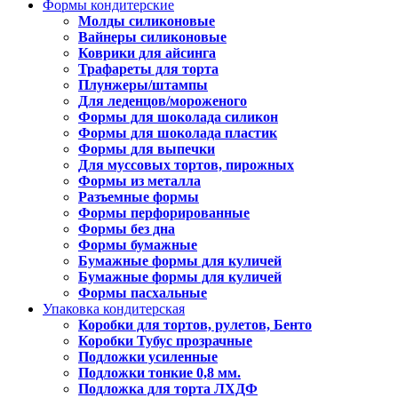
Формы кондитерские
Молды силиконовые
Вайнеры силиконовые
Коврики для айсинга
Трафареты для торта
Плунжеры/штампы
Для леденцов/мороженого
Формы для шоколада силикон
Формы для шоколада пластик
Формы для выпечки
Для муссовых тортов, пирожных
Формы из металла
Разъемные формы
Формы перфорированные
Формы без дна
Формы бумажные
Бумажные формы для куличей
Бумажные формы для куличей
Формы пасхальные
Упаковка кондитерская
Коробки для тортов, рулетов, Бенто
Коробки Тубус прозрачные
Подложки усиленные
Подложки тонкие 0,8 мм.
Подложка для торта ЛХДФ