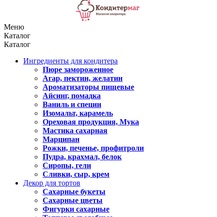
Меню
Каталог
Каталог
Ингредиенты для кондитера
Пюре замороженное
Агар, пектин, желатин
Ароматизаторы пищевые
Айсинг, помадка
Ваниль и специи
Изомальт, карамель
Ореховая продукция, Мука
Мастика сахарная
Марципан
Рожки, печенье, профитроли
Пудра, крахмал, белок
Сиропы, гели
Сливки, сыр, крем
Декор для тортов
Сахарные букеты
Сахарные цветы
Фигурки сахарные