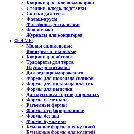
Коврики для эклеров/макаронс
Столики, блюда, подставки
Скалки для теста
Фальш-ярусы
Фотофоны для выпечки
Флористика
Журналы для кондитеров
ФОРМЫ
Молды силиконовые
Вайнеры силиконовые
Коврики для айсинга
Трафареты для торта
Плунжеры/штампы
Для леденцов/мороженого
Формы для шоколада силикон
Формы для шоколада пластик
Формы для выпечки
Для муссовых тортов, пирожных
Формы из металла
Разъемные формы
Формы перфорированные
Формы без дна
Формы бумажные
Бумажные формы для куличей
Бумажные формы для куличей