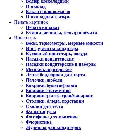
Велюр шоколадный
Шоколад
Какао и какао-масло
Шоколадная глазурь
Печать картинок
Печать на заказ
Бумага, чернила, гель для печати
Инвентарь
Весы, термометры, мерные емкости
Инструменты кондитера
Кухонный инвентарь, посуда
Насадки кондитерские
Насадки кондитерские в наборах
Мешки кондитерские
Лента бордюрная для торта
Палочки, дюбеля
Коврики, бумага/фольга
Коврики с разметкой
Коврики для эклеров/макаронс
Столики, блюда, подставки
Скалки для теста
Фальш-ярусы
Фотофоны для выпечки
Флористика
Журналы для кондитеров