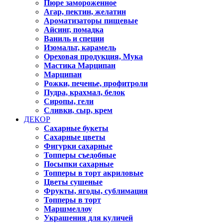
Пюре замороженное
Агар, пектин, желатин
Ароматизаторы пищевые
Айсинг, помадка
Ваниль и специи
Изомальт, карамель
Ореховая продукция, Мука
Мастика Марципан
Марципан
Рожки, печенье, профитроли
Пудра, крахмал, белок
Сиропы, гели
Сливки, сыр, крем
ДЕКОР
Сахарные букеты
Сахарные цветы
Фигурки сахарные
Топперы съедобные
Посыпки сахарные
Топперы в торт акриловые
Цветы сушеные
Фрукты, ягоды, сублимация
Топперы в торт
Маршмеллоу
Украшения для куличей