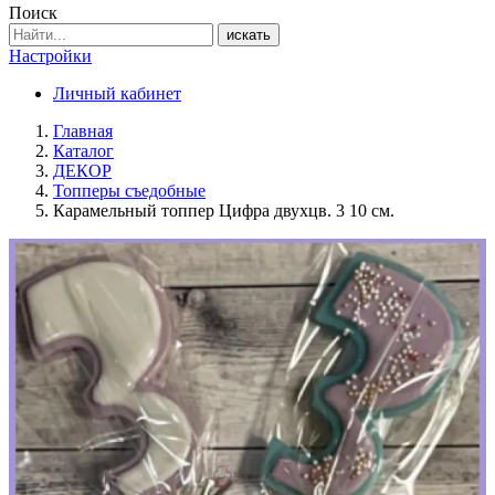
Поиск
искать
Настройки
Личный кабинет
Главная
Каталог
ДЕКОР
Топперы съедобные
Карамельный топпер Цифра двухцв. 3 10 см.