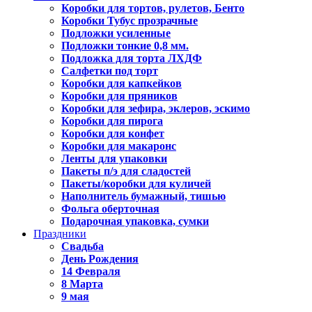
Коробки для тортов, рулетов, Бенто
Коробки Тубус прозрачные
Подложки усиленные
Подложки тонкие 0,8 мм.
Подложка для торта ЛХДФ
Салфетки под торт
Коробки для капкейков
Коробки для пряников
Коробки для зефира, эклеров, эскимо
Коробки для пирога
Коробки для конфет
Коробки для макаронс
Ленты для упаковки
Пакеты п/э для сладостей
Пакеты/коробки для куличей
Наполнитель бумажный, тишью
Фольга оберточная
Подарочная упаковка, сумки
Праздники
Свадьба
День Рождения
14 Февраля
8 Марта
9 мая