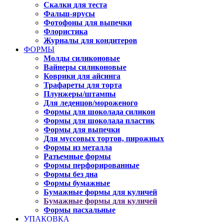
Скалки для теста
Фальш-ярусы
Фотофоны для выпечки
Флористика
Журналы для кондитеров
ФОРМЫ
Молды силиконовые
Вайнеры силиконовые
Коврики для айсинга
Трафареты для торта
Плунжеры/штампы
Для леденцов/мороженого
Формы для шоколада силикон
Формы для шоколада пластик
Формы для выпечки
Для муссовых тортов, пирожных
Формы из металла
Разъемные формы
Формы перфорированные
Формы без дна
Формы бумажные
Бумажные формы для куличей
Бумажные формы для куличей
Формы пасхальные
УПАКОВКА