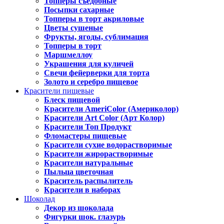
Топперы съедобные
Посыпки сахарные
Топперы в торт акриловые
Цветы сушеные
Фрукты, ягоды, сублимация
Топперы в торт
Маршмеллоу
Украшения для куличей
Свечи фейерверки для торта
Золото и серебро пищевое
Красители пищевые
Блеск пищевой
Красители AmeriColor (Америколор)
Красители Art Color (Арт Колор)
Красители Топ Продукт
Фломастеры пищевые
Красители сухие водорастворимые
Красители жирорастворимые
Красители натуральные
Пыльца цветочная
Краситель распылитель
Красители в наборах
Шоколад
Декор из шоколада
Фигурки шок. глазурь