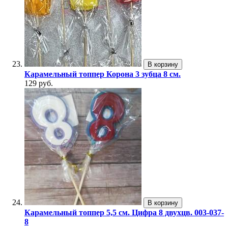
В корзину
Карамельный топпер Корона 3 зубца 8 см.
129 руб.
В корзину
Карамельный топпер 5,5 см. Цифра 8 двухцв. 003-037-
8