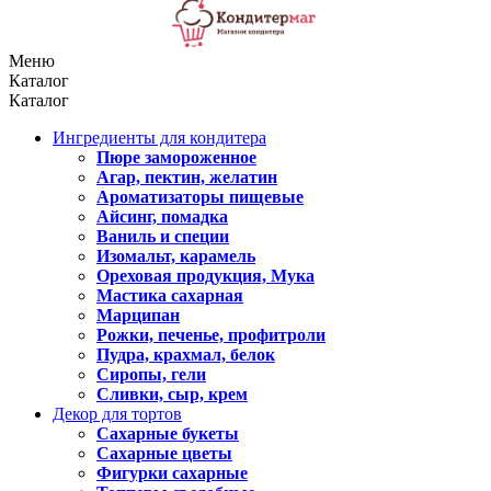
Меню
Каталог
Каталог
Ингредиенты для кондитера
Пюре замороженное
Агар, пектин, желатин
Ароматизаторы пищевые
Айсинг, помадка
Ваниль и специи
Изомальт, карамель
Ореховая продукция, Мука
Мастика сахарная
Марципан
Рожки, печенье, профитроли
Пудра, крахмал, белок
Сиропы, гели
Сливки, сыр, крем
Декор для тортов
Сахарные букеты
Сахарные цветы
Фигурки сахарные