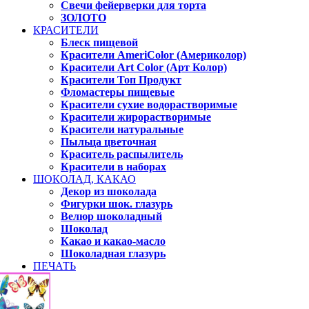
Свечи фейерверки для торта
ЗОЛОТО
КРАСИТЕЛИ
Блеск пищевой
Красители AmeriColor (Америколор)
Красители Art Color (Арт Колор)
Красители Топ Продукт
Фломастеры пищевые
Красители сухие водорастворимые
Красители жирорастворимые
Красители натуральные
Пыльца цветочная
Краситель распылитель
Красители в наборах
ШОКОЛАД, КАКАО
Декор из шоколада
Фигурки шок. глазурь
Велюр шоколадный
Шоколад
Какао и какао-масло
Шоколадная глазурь
ПЕЧАТЬ