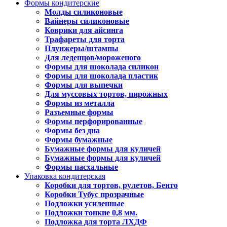
Формы кондитерские
Молды силиконовые
Вайнеры силиконовые
Коврики для айсинга
Трафареты для торта
Плунжеры/штампы
Для леденцов/мороженого
Формы для шоколада силикон
Формы для шоколада пластик
Формы для выпечки
Для муссовых тортов, пирожных
Формы из металла
Разъемные формы
Формы перфорированные
Формы без дна
Формы бумажные
Бумажные формы для куличей
Бумажные формы для куличей
Формы пасхальные
Упаковка кондитерская
Коробки для тортов, рулетов, Бенто
Коробки Тубус прозрачные
Подложки усиленные
Подложки тонкие 0,8 мм.
Подложка для торта ЛХДФ