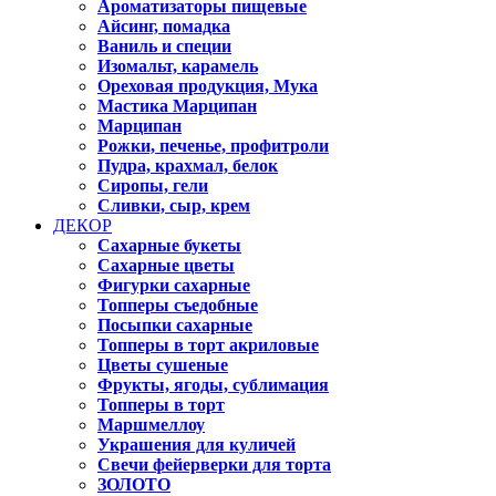
Ароматизаторы пищевые
Айсинг, помадка
Ваниль и специи
Изомальт, карамель
Ореховая продукция, Мука
Мастика Марципан
Марципан
Рожки, печенье, профитроли
Пудра, крахмал, белок
Сиропы, гели
Сливки, сыр, крем
ДЕКОР
Сахарные букеты
Сахарные цветы
Фигурки сахарные
Топперы съедобные
Посыпки сахарные
Топперы в торт акриловые
Цветы сушеные
Фрукты, ягоды, сублимация
Топперы в торт
Маршмеллоу
Украшения для куличей
Свечи фейерверки для торта
ЗОЛОТО