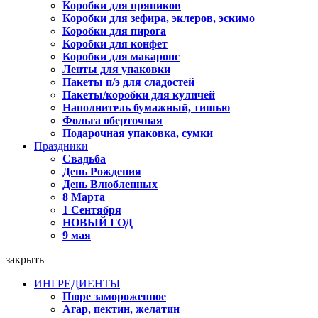
Коробки для пряников
Коробки для зефира, эклеров, эскимо
Коробки для пирога
Коробки для конфет
Коробки для макаронс
Ленты для упаковки
Пакеты п/э для сладостей
Пакеты/коробки для куличей
Наполнитель бумажный, тишью
Фольга оберточная
Подарочная упаковка, сумки
Праздники
Свадьба
День Рождения
День Влюбленных
8 Марта
1 Сентября
НОВЫЙ ГОД
9 мая
закрыть
ИНГРЕДИЕНТЫ
Пюре замороженное
Агар, пектин, желатин