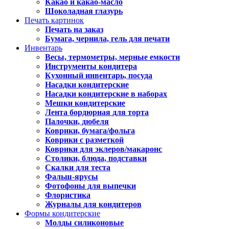
Какао и какао-масло
Шоколадная глазурь
Печать картинок
Печать на заказ
Бумага, чернила, гель для печати
Инвентарь
Весы, термометры, мерные емкости
Инструменты кондитера
Кухонный инвентарь, посуда
Насадки кондитерские
Насадки кондитерские в наборах
Мешки кондитерские
Лента бордюрная для торта
Палочки, дюбеля
Коврики, бумага/фольга
Коврики с разметкой
Коврики для эклеров/макаронс
Столики, блюда, подставки
Скалки для теста
Фальш-ярусы
Фотофоны для выпечки
Флористика
Журналы для кондитеров
Формы кондитерские
Молды силиконовые