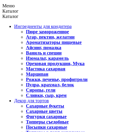
Меню
Каталог
Каталог
Ингредиенты для кондитера
Пюре замороженное
Агар, пектин, желатин
Ароматизаторы пищевые
Айсинг, помадка
Ваниль и специи
Изомальт, карамель
Ореховая продукция, Мука
Мастика сахарная
Марципан
Рожки, печенье, профитроли
Пудра, крахмал, белок
Сиропы, гели
Сливки, сыр, крем
Декор для тортов
Сахарные букеты
Сахарные цветы
Фигурки сахарные
Топперы съедобные
Посыпки сахарные