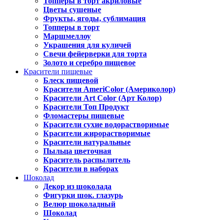
Топперы в торт акриловые
Цветы сушеные
Фрукты, ягоды, сублимация
Топперы в торт
Маршмеллоу
Украшения для куличей
Свечи фейерверки для торта
Золото и серебро пищевое
Красители пищевые
Блеск пищевой
Красители AmeriColor (Америколор)
Красители Art Color (Арт Колор)
Красители Топ Продукт
Фломастеры пищевые
Красители сухие водорастворимые
Красители жирорастворимые
Красители натуральные
Пыльца цветочная
Краситель распылитель
Красители в наборах
Шоколад
Декор из шоколада
Фигурки шок. глазурь
Велюр шоколадный
Шоколад