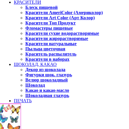
КРАСИТЕЛИ
Блеск пищевой
Красители AmeriColor (Америколор)
Красители Art Color (Арт Колор)
Красители Топ Продукт
Фломастеры пищевые
Красители сухие водорастворимые
Красители жирорастворимые
Красители натуральные
Пыльца цветочная
Краситель распылитель
Красители в наборах
ШОКОЛАД, КАКАО
Декор из шоколада
Фигурки шок. глазурь
Велюр шоколадный
Шоколад
Какао и какао-масло
Шоколадная глазурь
ПЕЧАТЬ