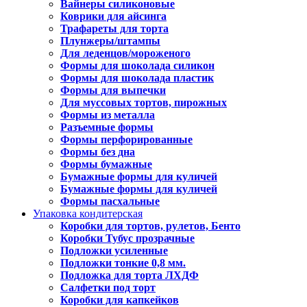
Вайнеры силиконовые
Коврики для айсинга
Трафареты для торта
Плунжеры/штампы
Для леденцов/мороженого
Формы для шоколада силикон
Формы для шоколада пластик
Формы для выпечки
Для муссовых тортов, пирожных
Формы из металла
Разъемные формы
Формы перфорированные
Формы без дна
Формы бумажные
Бумажные формы для куличей
Бумажные формы для куличей
Формы пасхальные
Упаковка кондитерская
Коробки для тортов, рулетов, Бенто
Коробки Тубус прозрачные
Подложки усиленные
Подложки тонкие 0,8 мм.
Подложка для торта ЛХДФ
Салфетки под торт
Коробки для капкейков