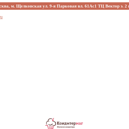
сква, м. Щелковская ул. 9-я Парковая вл. 61Ас1 ТЦ Вектор э. 2 
ru