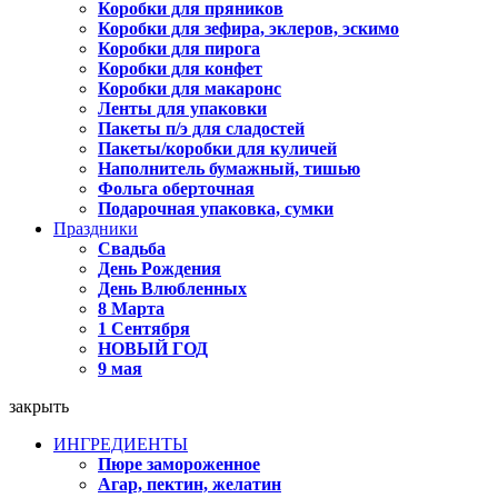
Коробки для пряников
Коробки для зефира, эклеров, эскимо
Коробки для пирога
Коробки для конфет
Коробки для макаронс
Ленты для упаковки
Пакеты п/э для сладостей
Пакеты/коробки для куличей
Наполнитель бумажный, тишью
Фольга оберточная
Подарочная упаковка, сумки
Праздники
Свадьба
День Рождения
День Влюбленных
8 Марта
1 Сентября
НОВЫЙ ГОД
9 мая
закрыть
ИНГРЕДИЕНТЫ
Пюре замороженное
Агар, пектин, желатин