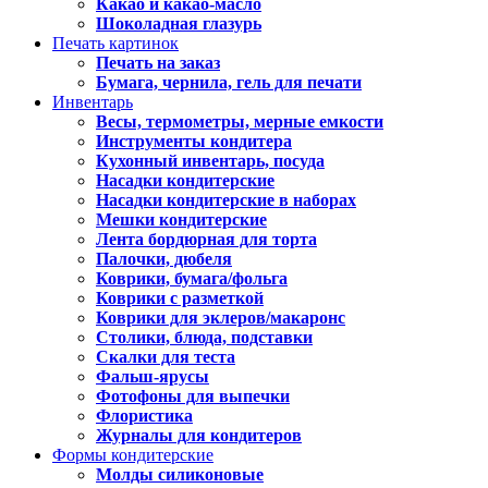
Какао и какао-масло
Шоколадная глазурь
Печать картинок
Печать на заказ
Бумага, чернила, гель для печати
Инвентарь
Весы, термометры, мерные емкости
Инструменты кондитера
Кухонный инвентарь, посуда
Насадки кондитерские
Насадки кондитерские в наборах
Мешки кондитерские
Лента бордюрная для торта
Палочки, дюбеля
Коврики, бумага/фольга
Коврики с разметкой
Коврики для эклеров/макаронс
Столики, блюда, подставки
Скалки для теста
Фальш-ярусы
Фотофоны для выпечки
Флористика
Журналы для кондитеров
Формы кондитерские
Молды силиконовые