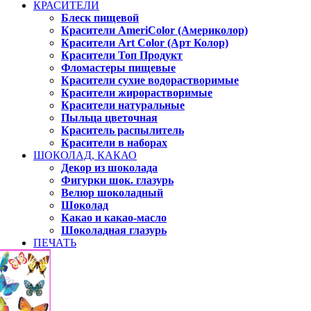
КРАСИТЕЛИ
Блеск пищевой
Красители AmeriColor (Америколор)
Красители Art Color (Арт Колор)
Красители Топ Продукт
Фломастеры пищевые
Красители сухие водорастворимые
Красители жирорастворимые
Красители натуральные
Пыльца цветочная
Краситель распылитель
Красители в наборах
ШОКОЛАД, КАКАО
Декор из шоколада
Фигурки шок. глазурь
Велюр шоколадный
Шоколад
Какао и какао-масло
Шоколадная глазурь
ПЕЧАТЬ