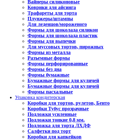
Вайнеры силиконовые
Коврики для айсинга
Трафареты для торта
Плунжеры/штампы
Для леденцов/мороженого
Формы для шоколада силикон
Формы для шоколада пластик
Формы для выпечки
Для муссовых тортов, пирожных
Формы из металла
Разъемные формы
Формы перфорированные
Формы без дна
Формы бумажные
Бумажные формы для куличей
Бумажные формы для куличей
Формы пасхальные
Упаковка кондитерская
Коробки для тортов, рулетов, Бенто
Коробки Тубус прозрачные
Подложки усиленные
Подложки тонкие 0,8 мм.
Подложка для торта ЛХДФ
Салфетки под торт
Коробки для капкейков