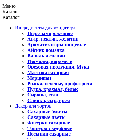
Меню
Каталог
Каталог
Ингредиенты для кондитера
Пюре замороженное
Агар, пектин, желатин
Ароматизаторы пищевые
Айсинг, помадка
Ваниль и специи
Изомальт, карамель
Ореховая продукция, Мука
Мастика сахарная
Марципан
Рожки, печенье, профитроли
Пудра, крахмал, белок
Сиропы, гели
Сливки, сыр, крем
Декор для тортов
Сахарные букеты
Сахарные цветы
Фигурки сахарные
Топперы съедобные
Посыпки сахарные