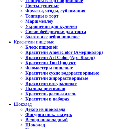
Топперы в торт акриловые
Цветы сушеные
Фрукты, ягоды, сублимация
Топперы в торт
Маршмеллоу
Украшения для куличей
Свечи фейерверки для торта
Золото и серебро пищевое
Красители пищевые
Блеск пищевой
Красители AmeriColor (Америколор)
Красители Art Color (Арт Колор)
Красители Топ Продукт
Фломастеры пищевые
Красители сухие водорастворимые
Красители жирорастворимые
Красители натуральные
Пыльца цветочная
Краситель распылитель
Красители в наборах
Шоколад
Декор из шоколада
Фигурки шок. глазурь
Велюр шоколадный
Шоколад