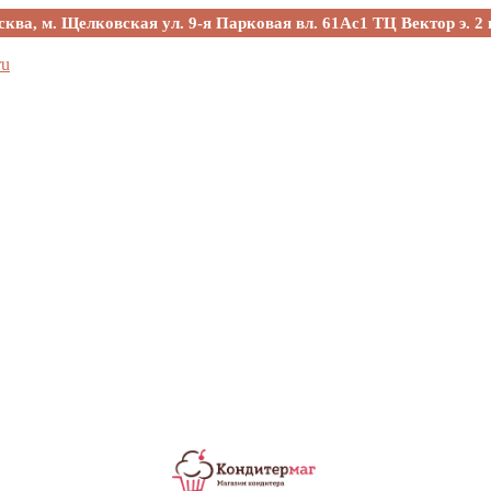
сква, м. Щелковская ул. 9-я Парковая вл. 61Ас1 ТЦ Вектор э. 2 
ru