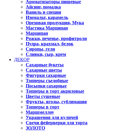
Ароматизаторы пищевые
Айсинг, помадка
Ваниль и специи
Изомальт, карамель
Ореховая продукция, Мука
Мастика Марципан
Марципан
Рожки, печенье, профитроли
Пудра, крахмал, белок
Сиропы, гели
Сливки, сыр, крем
ДЕКОР
Сахарные букеты
Сахарные цветы
Фигурки сахарные
Топперы съедобные
Посыпки сахарные
Топперы в торт акриловые
Цветы сушеные
Фрукты, ягоды, сублимация
Топперы в торт
Маршмеллоу
Украшения для куличей
Свечи фейерверки для торта
ЗОЛОТО