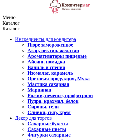
Меню
Каталог
Каталог
Ингредиенты для кондитера
Пюре замороженное
Агар, пектин, желатин
Ароматизаторы пищевые
Айсинг, помадка
Ваниль и специи
Изомальт, карамель
Ореховая продукция, Мука
Мастика сахарная
Марципан
Рожки, печенье, профитроли
Пудра, крахмал, белок
Сиропы, гели
Сливки, сыр, крем
Декор для тортов
Сахарные букеты
Сахарные цветы
Фигурки сахарные