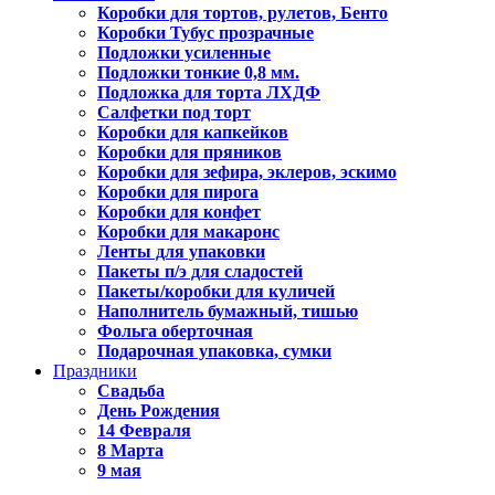
Коробки для тортов, рулетов, Бенто
Коробки Тубус прозрачные
Подложки усиленные
Подложки тонкие 0,8 мм.
Подложка для торта ЛХДФ
Салфетки под торт
Коробки для капкейков
Коробки для пряников
Коробки для зефира, эклеров, эскимо
Коробки для пирога
Коробки для конфет
Коробки для макаронс
Ленты для упаковки
Пакеты п/э для сладостей
Пакеты/коробки для куличей
Наполнитель бумажный, тишью
Фольга оберточная
Подарочная упаковка, сумки
Праздники
Свадьба
День Рождения
14 Февраля
8 Марта
9 мая