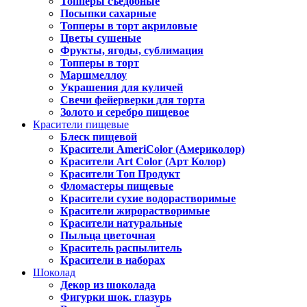
Топперы съедобные
Посыпки сахарные
Топперы в торт акриловые
Цветы сушеные
Фрукты, ягоды, сублимация
Топперы в торт
Маршмеллоу
Украшения для куличей
Свечи фейерверки для торта
Золото и серебро пищевое
Красители пищевые
Блеск пищевой
Красители AmeriColor (Америколор)
Красители Art Color (Арт Колор)
Красители Топ Продукт
Фломастеры пищевые
Красители сухие водорастворимые
Красители жирорастворимые
Красители натуральные
Пыльца цветочная
Краситель распылитель
Красители в наборах
Шоколад
Декор из шоколада
Фигурки шок. глазурь