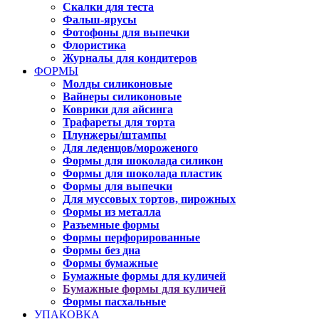
Скалки для теста
Фальш-ярусы
Фотофоны для выпечки
Флористика
Журналы для кондитеров
ФОРМЫ
Молды силиконовые
Вайнеры силиконовые
Коврики для айсинга
Трафареты для торта
Плунжеры/штампы
Для леденцов/мороженого
Формы для шоколада силикон
Формы для шоколада пластик
Формы для выпечки
Для муссовых тортов, пирожных
Формы из металла
Разъемные формы
Формы перфорированные
Формы без дна
Формы бумажные
Бумажные формы для куличей
Бумажные формы для куличей
Формы пасхальные
УПАКОВКА