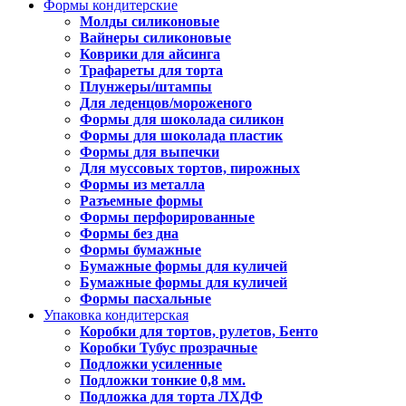
Формы кондитерские
Молды силиконовые
Вайнеры силиконовые
Коврики для айсинга
Трафареты для торта
Плунжеры/штампы
Для леденцов/мороженого
Формы для шоколада силикон
Формы для шоколада пластик
Формы для выпечки
Для муссовых тортов, пирожных
Формы из металла
Разъемные формы
Формы перфорированные
Формы без дна
Формы бумажные
Бумажные формы для куличей
Бумажные формы для куличей
Формы пасхальные
Упаковка кондитерская
Коробки для тортов, рулетов, Бенто
Коробки Тубус прозрачные
Подложки усиленные
Подложки тонкие 0,8 мм.
Подложка для торта ЛХДФ