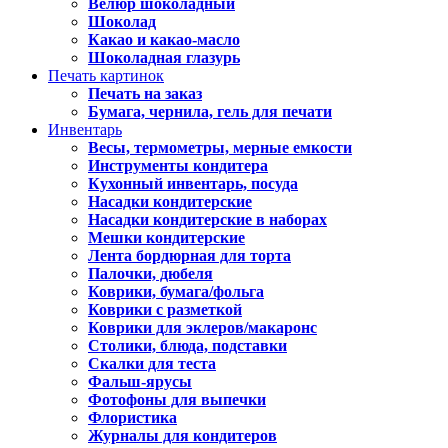
Велюр шоколадный
Шоколад
Какао и какао-масло
Шоколадная глазурь
Печать картинок
Печать на заказ
Бумага, чернила, гель для печати
Инвентарь
Весы, термометры, мерные емкости
Инструменты кондитера
Кухонный инвентарь, посуда
Насадки кондитерские
Насадки кондитерские в наборах
Мешки кондитерские
Лента бордюрная для торта
Палочки, дюбеля
Коврики, бумага/фольга
Коврики с разметкой
Коврики для эклеров/макаронс
Столики, блюда, подставки
Скалки для теста
Фальш-ярусы
Фотофоны для выпечки
Флористика
Журналы для кондитеров