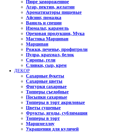
Пюре замороженное
Агар, пектин, желатин
Ароматизаторы пищевые
Айсинг, помадка
Ваниль и специи
Изомальт, карамель
Ореховая продукция, Мука
Мастика Марципан
Марципан
Рожки, печенье, профитроли
Пудра, крахмал, белок
Сиропы, гели
Сливки, сыр, крем
ДЕКОР
Сахарные букеты
Сахарные цветы
Фигурки сахарные
Топперы съедобные
Посыпки сахарные
Топперы в торт акриловые
Цветы сушеные
Фрукты, ягоды, сублимация
Топперы в торт
Маршмеллоу
Украшения для куличей