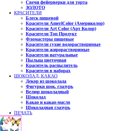
Свечи фейерверки для торта
ЗОЛОТО
КРАСИТЕЛИ
Блеск пищевой
Красители AmeriColor (Америколор)
Красители Art Color (Арт Колор)
Красители Топ Продукт
Фломастеры пищевые
Красители сухие водорастворимые
Красители жирорастворимые
Красители натуральные
Пыльца цветочная
Краситель распылитель
Красители в наборах
ШОКОЛАД, КАКАО
Декор из шоколада
Фигурки шок. глазурь
Велюр шоколадный
Шоколад
Какао и какао-масло
Шоколадная глазурь
ПЕЧАТЬ