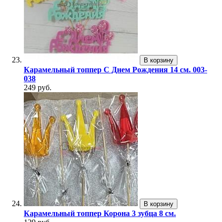
В корзину
Карамельный топпер С Днем Рождения 14 см. 003-
038
249 руб.
В корзину
Карамельный топпер Корона 3 зубца 8 см.