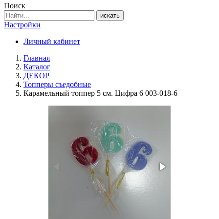
Поиск
искать
Настройки
Личный кабинет
Главная
Каталог
ДЕКОР
Топперы съедобные
Карамельный топпер 5 см. Цифра 6 003-018-6