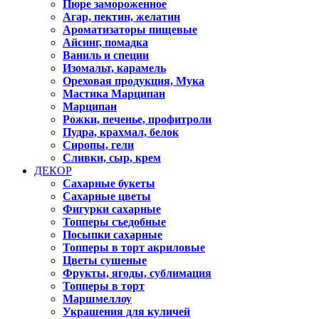
Пюре замороженное
Агар, пектин, желатин
Ароматизаторы пищевые
Айсинг, помадка
Ваниль и специи
Изомальт, карамель
Ореховая продукция, Мука
Мастика Марципан
Марципан
Рожки, печенье, профитроли
Пудра, крахмал, белок
Сиропы, гели
Сливки, сыр, крем
ДЕКОР
Сахарные букеты
Сахарные цветы
Фигурки сахарные
Топперы съедобные
Посыпки сахарные
Топперы в торт акриловые
Цветы сушеные
Фрукты, ягоды, сублимация
Топперы в торт
Маршмеллоу
Украшения для куличей