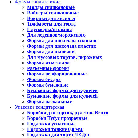
Формы кондитерские
Молды силиконовые
Вайнеры силиконовые
Коврики для айсинга
Трафареты для торта
Плунжеры/штампы
Для леденцов/мороженого
Формы для шоколада силикон
Формы для шоколада пластик
Формы для выпечки
Для муссовых тортов, пирожных
Формы из металла
Разъемные формы
Формы перфорированные
Формы без дна
Формы бумажные
Бумажные формы для куличей
Бумажные формы для куличей
Формы пасхальные
Упаковка кондитерская
Коробки для тортов, рулетов, Бенто
Коробки Тубус прозрачные
Подложки усиленные
Подложки тонкие 0,8 мм.
Подложка для торта ЛХДФ