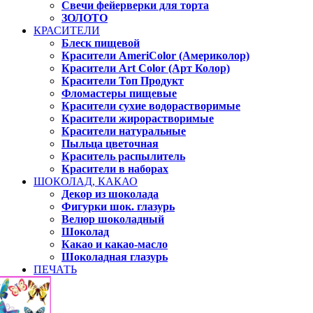
Свечи фейерверки для торта
ЗОЛОТО
КРАСИТЕЛИ
Блеск пищевой
Красители AmeriColor (Америколор)
Красители Art Color (Арт Колор)
Красители Топ Продукт
Фломастеры пищевые
Красители сухие водорастворимые
Красители жирорастворимые
Красители натуральные
Пыльца цветочная
Краситель распылитель
Красители в наборах
ШОКОЛАД, КАКАО
Декор из шоколада
Фигурки шок. глазурь
Велюр шоколадный
Шоколад
Какао и какао-масло
Шоколадная глазурь
ПЕЧАТЬ