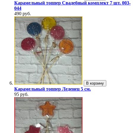
Карамельный топпер Свадебный комплект 7 шт. 003-
044
490 руб.
В корзину
Карамельный топпер Леденец 5 см.
95 руб.