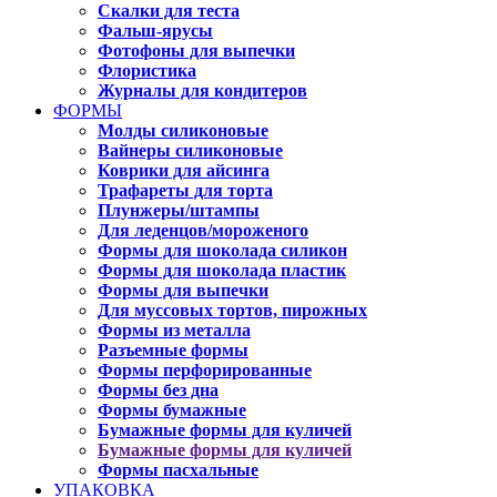
Скалки для теста
Фальш-ярусы
Фотофоны для выпечки
Флористика
Журналы для кондитеров
ФОРМЫ
Молды силиконовые
Вайнеры силиконовые
Коврики для айсинга
Трафареты для торта
Плунжеры/штампы
Для леденцов/мороженого
Формы для шоколада силикон
Формы для шоколада пластик
Формы для выпечки
Для муссовых тортов, пирожных
Формы из металла
Разъемные формы
Формы перфорированные
Формы без дна
Формы бумажные
Бумажные формы для куличей
Бумажные формы для куличей
Формы пасхальные
УПАКОВКА