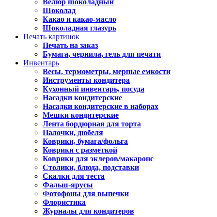
Велюр шоколадный
Шоколад
Какао и какао-масло
Шоколадная глазурь
Печать картинок
Печать на заказ
Бумага, чернила, гель для печати
Инвентарь
Весы, термометры, мерные емкости
Инструменты кондитера
Кухонный инвентарь, посуда
Насадки кондитерские
Насадки кондитерские в наборах
Мешки кондитерские
Лента бордюрная для торта
Палочки, дюбеля
Коврики, бумага/фольга
Коврики с разметкой
Коврики для эклеров/макаронс
Столики, блюда, подставки
Скалки для теста
Фальш-ярусы
Фотофоны для выпечки
Флористика
Журналы для кондитеров