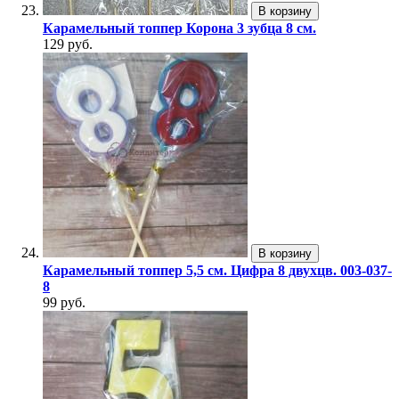
В корзину
Карамельный топпер Корона 3 зубца 8 см.
129 руб.
В корзину
Карамельный топпер 5,5 см. Цифра 8 двухцв. 003-037-
8
99 руб.