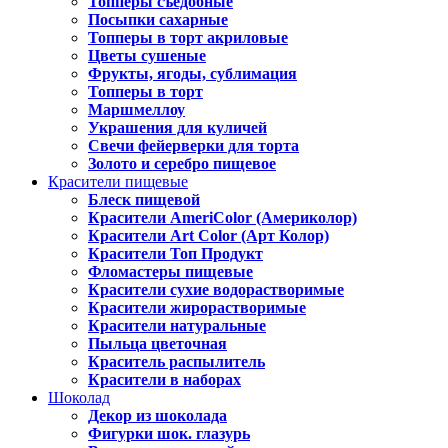
Топперы съедобные
Посыпки сахарные
Топперы в торт акриловые
Цветы сушеные
Фрукты, ягоды, сублимация
Топперы в торт
Маршмеллоу
Украшения для куличей
Свечи фейерверки для торта
Золото и серебро пищевое
Красители пищевые
Блеск пищевой
Красители AmeriColor (Америколор)
Красители Art Color (Арт Колор)
Красители Топ Продукт
Фломастеры пищевые
Красители сухие водорастворимые
Красители жирорастворимые
Красители натуральные
Пыльца цветочная
Краситель распылитель
Красители в наборах
Шоколад
Декор из шоколада
Фигурки шок. глазурь