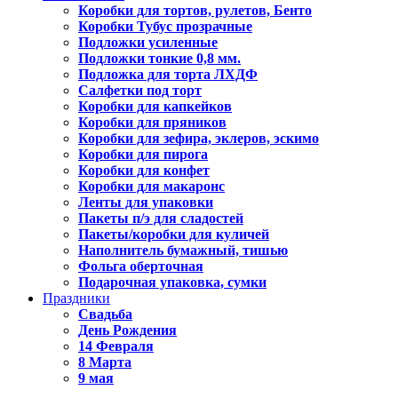
Коробки для тортов, рулетов, Бенто
Коробки Тубус прозрачные
Подложки усиленные
Подложки тонкие 0,8 мм.
Подложка для торта ЛХДФ
Салфетки под торт
Коробки для капкейков
Коробки для пряников
Коробки для зефира, эклеров, эскимо
Коробки для пирога
Коробки для конфет
Коробки для макаронс
Ленты для упаковки
Пакеты п/э для сладостей
Пакеты/коробки для куличей
Наполнитель бумажный, тишью
Фольга оберточная
Подарочная упаковка, сумки
Праздники
Свадьба
День Рождения
14 Февраля
8 Марта
9 мая