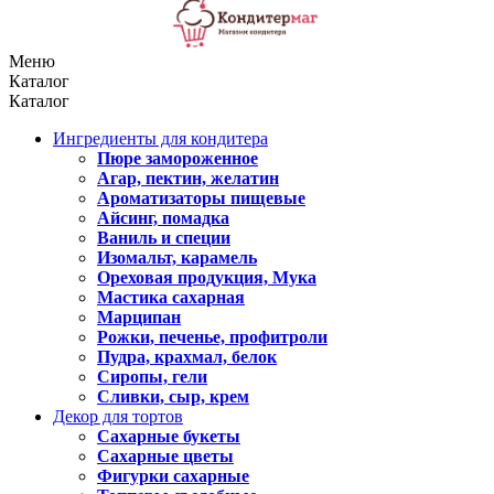
Меню
Каталог
Каталог
Ингредиенты для кондитера
Пюре замороженное
Агар, пектин, желатин
Ароматизаторы пищевые
Айсинг, помадка
Ваниль и специи
Изомальт, карамель
Ореховая продукция, Мука
Мастика сахарная
Марципан
Рожки, печенье, профитроли
Пудра, крахмал, белок
Сиропы, гели
Сливки, сыр, крем
Декор для тортов
Сахарные букеты
Сахарные цветы
Фигурки сахарные