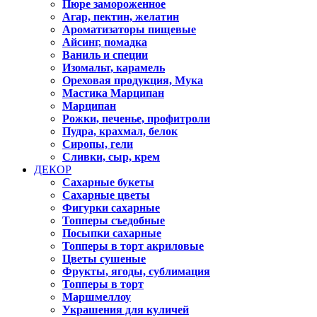
Пюре замороженное
Агар, пектин, желатин
Ароматизаторы пищевые
Айсинг, помадка
Ваниль и специи
Изомальт, карамель
Ореховая продукция, Мука
Мастика Марципан
Марципан
Рожки, печенье, профитроли
Пудра, крахмал, белок
Сиропы, гели
Сливки, сыр, крем
ДЕКОР
Сахарные букеты
Сахарные цветы
Фигурки сахарные
Топперы съедобные
Посыпки сахарные
Топперы в торт акриловые
Цветы сушеные
Фрукты, ягоды, сублимация
Топперы в торт
Маршмеллоу
Украшения для куличей