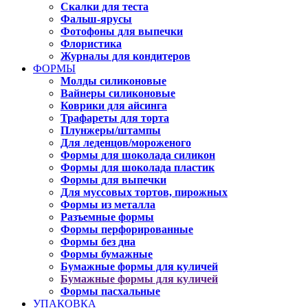
Скалки для теста
Фальш-ярусы
Фотофоны для выпечки
Флористика
Журналы для кондитеров
ФОРМЫ
Молды силиконовые
Вайнеры силиконовые
Коврики для айсинга
Трафареты для торта
Плунжеры/штампы
Для леденцов/мороженого
Формы для шоколада силикон
Формы для шоколада пластик
Формы для выпечки
Для муссовых тортов, пирожных
Формы из металла
Разъемные формы
Формы перфорированные
Формы без дна
Формы бумажные
Бумажные формы для куличей
Бумажные формы для куличей
Формы пасхальные
УПАКОВКА