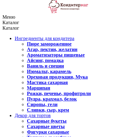
Меню
Каталог
Каталог
Ингредиенты для кондитера
Пюре замороженное
Агар, пектин, желатин
Ароматизаторы пищевые
Айсинг, помадка
Ваниль и специи
Изомальт, карамель
Ореховая продукция, Мука
Мастика сахарная
Марципан
Рожки, печенье, профитроли
Пудра, крахмал, белок
Сиропы, гели
Сливки, сыр, крем
Декор для тортов
Сахарные букеты
Сахарные цветы
Фигурки сахарные