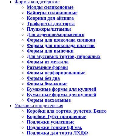
Формы кондитерские
Молды силиконовые
Вайнеры силиконовые
Коврики для айсинга
Трафареты для торта
Плунжеры/штампы
Для леденцов/мороженого
Формы для шоколада силикон
Формы для шоколада пластик
Формы для выпечки
Для муссовых тортов, пирожных
Формы из металла
Разъемные формы
Формы перфорированные
Формы без дна
Формы бумажные
Бумажные формы для куличей
Бумажные формы для куличей
Формы пасхальные
Упаковка кондитерская
Коробки для тортов, рулетов, Бенто
Коробки Тубус прозрачные
Подложки усиленные
Подложки тонкие 0,8 мм.
Подложка для торта ЛХДФ