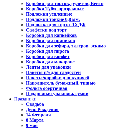
Коробки для тортов, рулетов, Бенто
Коробки Тубус прозрачные
Подложки усиленные
Подложки тонкие 0,8 мм.
Подложка для торта ЛХДФ
Салфетки под торт
Коробки для капкейков
Коробки для пряников
Коробки для зефира, эклеров, эскимо
Коробки для пирога
Коробки для конфет
Коробки для макаронс
Ленты для упаковки
Пакеты п/э для сладостей
Пакеты/коробки для куличей
Наполнитель бумажный, тишью
Фольга оберточная
Подарочная упаковка, сумки
Праздники
Свадьба
День Рождения
14 Февраля
8 Марта
9 мая