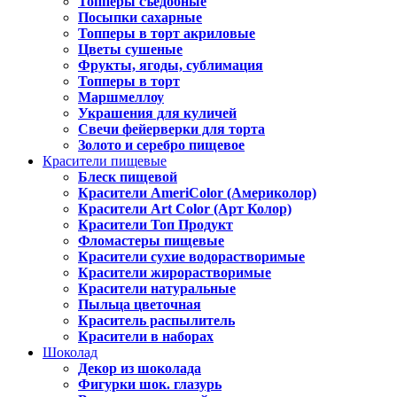
Топперы съедобные
Посыпки сахарные
Топперы в торт акриловые
Цветы сушеные
Фрукты, ягоды, сублимация
Топперы в торт
Маршмеллоу
Украшения для куличей
Свечи фейерверки для торта
Золото и серебро пищевое
Красители пищевые
Блеск пищевой
Красители AmeriColor (Америколор)
Красители Art Color (Арт Колор)
Красители Топ Продукт
Фломастеры пищевые
Красители сухие водорастворимые
Красители жирорастворимые
Красители натуральные
Пыльца цветочная
Краситель распылитель
Красители в наборах
Шоколад
Декор из шоколада
Фигурки шок. глазурь