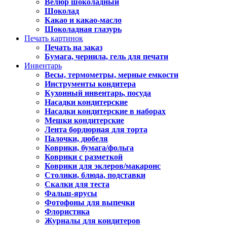
Велюр шоколадный
Шоколад
Какао и какао-масло
Шоколадная глазурь
Печать картинок
Печать на заказ
Бумага, чернила, гель для печати
Инвентарь
Весы, термометры, мерные емкости
Инструменты кондитера
Кухонный инвентарь, посуда
Насадки кондитерские
Насадки кондитерские в наборах
Мешки кондитерские
Лента бордюрная для торта
Палочки, дюбеля
Коврики, бумага/фольга
Коврики с разметкой
Коврики для эклеров/макаронс
Столики, блюда, подставки
Скалки для теста
Фальш-ярусы
Фотофоны для выпечки
Флористика
Журналы для кондитеров