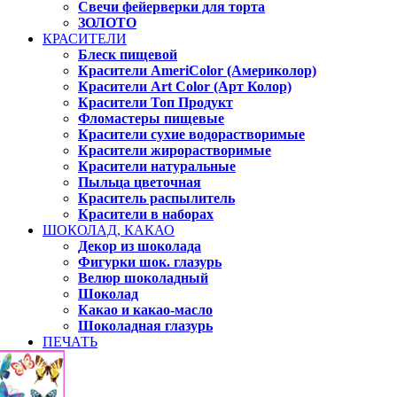
Свечи фейерверки для торта
ЗОЛОТО
КРАСИТЕЛИ
Блеск пищевой
Красители AmeriColor (Америколор)
Красители Art Color (Арт Колор)
Красители Топ Продукт
Фломастеры пищевые
Красители сухие водорастворимые
Красители жирорастворимые
Красители натуральные
Пыльца цветочная
Краситель распылитель
Красители в наборах
ШОКОЛАД, КАКАО
Декор из шоколада
Фигурки шок. глазурь
Велюр шоколадный
Шоколад
Какао и какао-масло
Шоколадная глазурь
ПЕЧАТЬ