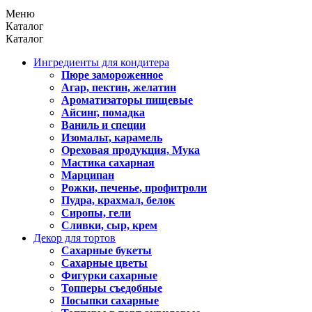
Меню
Каталог
Каталог
Ингредиенты для кондитера
Пюре замороженное
Агар, пектин, желатин
Ароматизаторы пищевые
Айсинг, помадка
Ваниль и специи
Изомальт, карамель
Ореховая продукция, Мука
Мастика сахарная
Марципан
Рожки, печенье, профитроли
Пудра, крахмал, белок
Сиропы, гели
Сливки, сыр, крем
Декор для тортов
Сахарные букеты
Сахарные цветы
Фигурки сахарные
Топперы съедобные
Посыпки сахарные