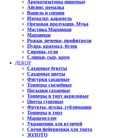
Ароматизаторы пищевые
Айсинг, помадка
Ваниль и специи
Изомальт, карамель
Ореховая продукция, Мука
Мастика Марципан
Марципан
Рожки, печенье, профитроли
Пудра, крахмал, белок
Сиропы, гели
Сливки, сыр, крем
ДЕКОР
Сахарные букеты
Сахарные цветы
Фигурки сахарные
Топперы съедобные
Посыпки сахарные
Топперы в торт акриловые
Цветы сушеные
Фрукты, ягоды, сублимация
Топперы в торт
Маршмеллоу
Украшения для куличей
Свечи фейерверки для торта
ЗОЛОТО