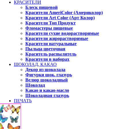
КРАСИТЕЛИ
Блеск пищевой
Красители AmeriColor (Америколор)
Красители Art Color (Арт Колор)
Красители Топ Продукт
Фломастеры пищевые
Красители сухие водорастворимые
Красители жирорастворимые
Красители натуральные
Пыльца цветочная
Краситель распылитель
Красители в наборах
ШОКОЛАД, КАКАО
Декор из шоколада
Фигурки шок. глазурь
Велюр шоколадный
Шоколад
Какао и какао-масло
Шоколадная глазурь
ПЕЧАТЬ