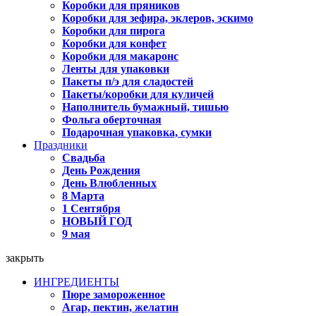
Коробки для пряников
Коробки для зефира, эклеров, эскимо
Коробки для пирога
Коробки для конфет
Коробки для макаронс
Ленты для упаковки
Пакеты п/э для сладостей
Пакеты/коробки для куличей
Наполнитель бумажный, тишью
Фольга оберточная
Подарочная упаковка, сумки
Праздники
Свадьба
День Рождения
День Влюбленных
8 Марта
1 Сентября
НОВЫЙ ГОД
9 мая
закрыть
ИНГРЕДИЕНТЫ
Пюре замороженное
Агар, пектин, желатин