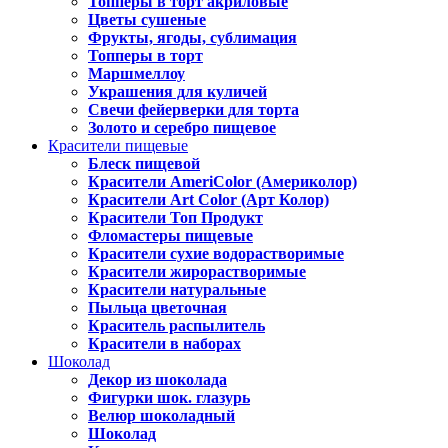
Топперы в торт акриловые
Цветы сушеные
Фрукты, ягоды, сублимация
Топперы в торт
Маршмеллоу
Украшения для куличей
Свечи фейерверки для торта
Золото и серебро пищевое
Красители пищевые
Блеск пищевой
Красители AmeriColor (Америколор)
Красители Art Color (Арт Колор)
Красители Топ Продукт
Фломастеры пищевые
Красители сухие водорастворимые
Красители жирорастворимые
Красители натуральные
Пыльца цветочная
Краситель распылитель
Красители в наборах
Шоколад
Декор из шоколада
Фигурки шок. глазурь
Велюр шоколадный
Шоколад