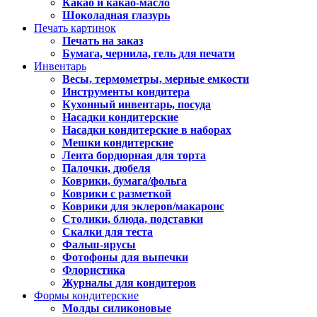
Какао и какао-масло
Шоколадная глазурь
Печать картинок
Печать на заказ
Бумага, чернила, гель для печати
Инвентарь
Весы, термометры, мерные емкости
Инструменты кондитера
Кухонный инвентарь, посуда
Насадки кондитерские
Насадки кондитерские в наборах
Мешки кондитерские
Лента бордюрная для торта
Палочки, дюбеля
Коврики, бумага/фольга
Коврики с разметкой
Коврики для эклеров/макаронс
Столики, блюда, подставки
Скалки для теста
Фальш-ярусы
Фотофоны для выпечки
Флористика
Журналы для кондитеров
Формы кондитерские
Молды силиконовые