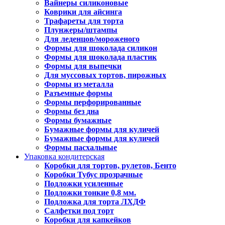
Вайнеры силиконовые
Коврики для айсинга
Трафареты для торта
Плунжеры/штампы
Для леденцов/мороженого
Формы для шоколада силикон
Формы для шоколада пластик
Формы для выпечки
Для муссовых тортов, пирожных
Формы из металла
Разъемные формы
Формы перфорированные
Формы без дна
Формы бумажные
Бумажные формы для куличей
Бумажные формы для куличей
Формы пасхальные
Упаковка кондитерская
Коробки для тортов, рулетов, Бенто
Коробки Тубус прозрачные
Подложки усиленные
Подложки тонкие 0,8 мм.
Подложка для торта ЛХДФ
Салфетки под торт
Коробки для капкейков