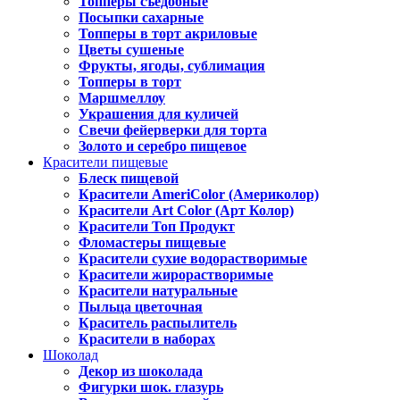
Топперы съедобные
Посыпки сахарные
Топперы в торт акриловые
Цветы сушеные
Фрукты, ягоды, сублимация
Топперы в торт
Маршмеллоу
Украшения для куличей
Свечи фейерверки для торта
Золото и серебро пищевое
Красители пищевые
Блеск пищевой
Красители AmeriColor (Америколор)
Красители Art Color (Арт Колор)
Красители Топ Продукт
Фломастеры пищевые
Красители сухие водорастворимые
Красители жирорастворимые
Красители натуральные
Пыльца цветочная
Краситель распылитель
Красители в наборах
Шоколад
Декор из шоколада
Фигурки шок. глазурь