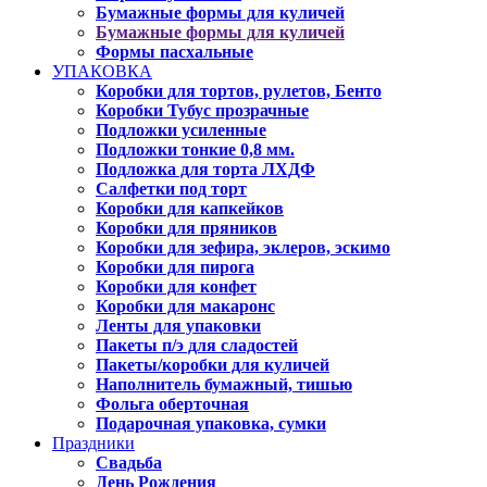
Бумажные формы для куличей
Бумажные формы для куличей
Формы пасхальные
УПАКОВКА
Коробки для тортов, рулетов, Бенто
Коробки Тубус прозрачные
Подложки усиленные
Подложки тонкие 0,8 мм.
Подложка для торта ЛХДФ
Салфетки под торт
Коробки для капкейков
Коробки для пряников
Коробки для зефира, эклеров, эскимо
Коробки для пирога
Коробки для конфет
Коробки для макаронс
Ленты для упаковки
Пакеты п/э для сладостей
Пакеты/коробки для куличей
Наполнитель бумажный, тишью
Фольга оберточная
Подарочная упаковка, сумки
Праздники
Свадьба
День Рождения