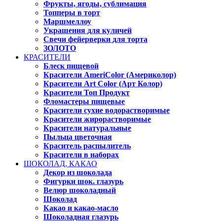
Фрукты, ягоды, сублимация
Топперы в торт
Маршмеллоу
Украшения для куличей
Свечи фейерверки для торта
ЗОЛОТО
КРАСИТЕЛИ
Блеск пищевой
Красители AmeriColor (Америколор)
Красители Art Color (Арт Колор)
Красители Топ Продукт
Фломастеры пищевые
Красители сухие водорастворимые
Красители жирорастворимые
Красители натуральные
Пыльца цветочная
Краситель распылитель
Красители в наборах
ШОКОЛАД, КАКАО
Декор из шоколада
Фигурки шок. глазурь
Велюр шоколадный
Шоколад
Какао и какао-масло
Шоколадная глазурь