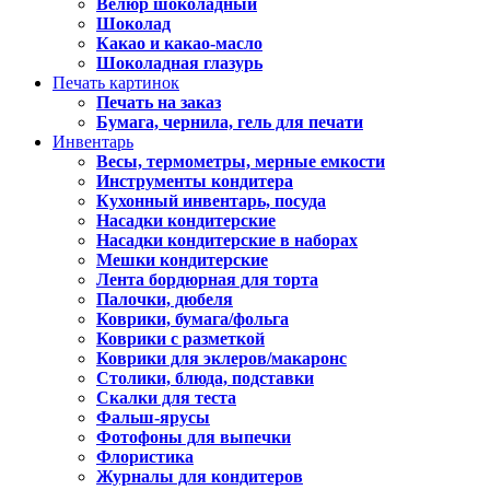
Велюр шоколадный
Шоколад
Какао и какао-масло
Шоколадная глазурь
Печать картинок
Печать на заказ
Бумага, чернила, гель для печати
Инвентарь
Весы, термометры, мерные емкости
Инструменты кондитера
Кухонный инвентарь, посуда
Насадки кондитерские
Насадки кондитерские в наборах
Мешки кондитерские
Лента бордюрная для торта
Палочки, дюбеля
Коврики, бумага/фольга
Коврики с разметкой
Коврики для эклеров/макаронс
Столики, блюда, подставки
Скалки для теста
Фальш-ярусы
Фотофоны для выпечки
Флористика
Журналы для кондитеров