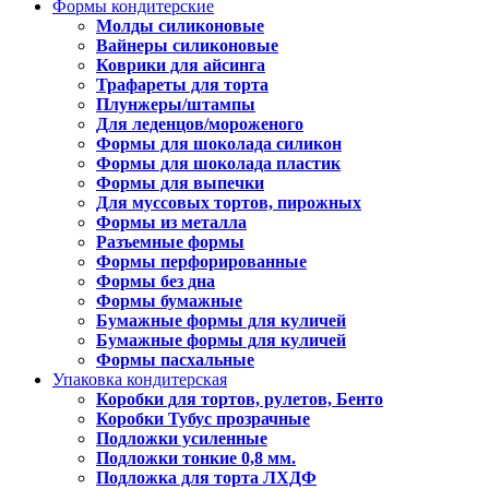
Формы кондитерские
Молды силиконовые
Вайнеры силиконовые
Коврики для айсинга
Трафареты для торта
Плунжеры/штампы
Для леденцов/мороженого
Формы для шоколада силикон
Формы для шоколада пластик
Формы для выпечки
Для муссовых тортов, пирожных
Формы из металла
Разъемные формы
Формы перфорированные
Формы без дна
Формы бумажные
Бумажные формы для куличей
Бумажные формы для куличей
Формы пасхальные
Упаковка кондитерская
Коробки для тортов, рулетов, Бенто
Коробки Тубус прозрачные
Подложки усиленные
Подложки тонкие 0,8 мм.
Подложка для торта ЛХДФ