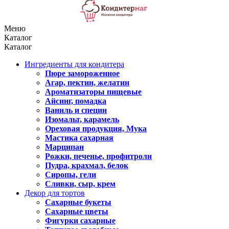
Меню
Каталог
Каталог
Ингредиенты для кондитера
Пюре замороженное
Агар, пектин, желатин
Ароматизаторы пищевые
Айсинг, помадка
Ваниль и специи
Изомальт, карамель
Ореховая продукция, Мука
Мастика сахарная
Марципан
Рожки, печенье, профитроли
Пудра, крахмал, белок
Сиропы, гели
Сливки, сыр, крем
Декор для тортов
Сахарные букеты
Сахарные цветы
Фигурки сахарные