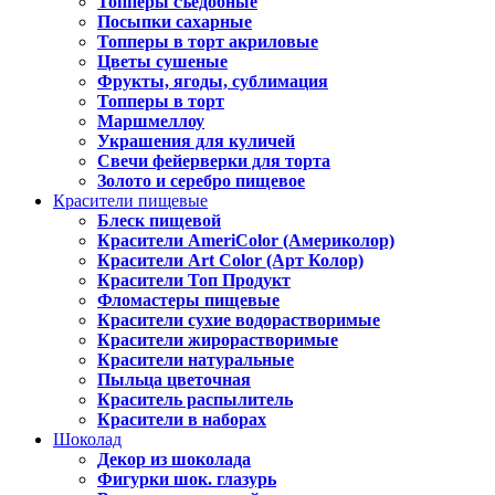
Топперы съедобные
Посыпки сахарные
Топперы в торт акриловые
Цветы сушеные
Фрукты, ягоды, сублимация
Топперы в торт
Маршмеллоу
Украшения для куличей
Свечи фейерверки для торта
Золото и серебро пищевое
Красители пищевые
Блеск пищевой
Красители AmeriColor (Америколор)
Красители Art Color (Арт Колор)
Красители Топ Продукт
Фломастеры пищевые
Красители сухие водорастворимые
Красители жирорастворимые
Красители натуральные
Пыльца цветочная
Краситель распылитель
Красители в наборах
Шоколад
Декор из шоколада
Фигурки шок. глазурь