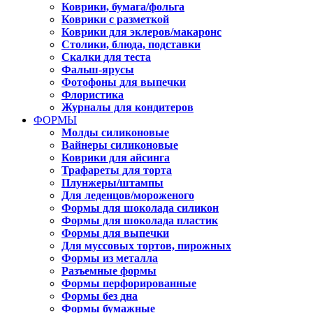
Коврики, бумага/фольга
Коврики с разметкой
Коврики для эклеров/макаронс
Столики, блюда, подставки
Скалки для теста
Фальш-ярусы
Фотофоны для выпечки
Флористика
Журналы для кондитеров
ФОРМЫ
Молды силиконовые
Вайнеры силиконовые
Коврики для айсинга
Трафареты для торта
Плунжеры/штампы
Для леденцов/мороженого
Формы для шоколада силикон
Формы для шоколада пластик
Формы для выпечки
Для муссовых тортов, пирожных
Формы из металла
Разъемные формы
Формы перфорированные
Формы без дна
Формы бумажные