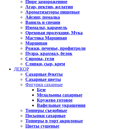
Пюре замороженное
Агар, пектин, желатин
Ароматизаторы пищевые
Айсинг, помадка
Ваниль и специи
Изомальт, карамель
Ореховая продукция, Мука
Мастика Марципан
Марципан
Рожки, печенье, профитроли
Пудра, крахмал, белок
Сиропы, гели
Сливки, сыр, крем
ДЕКОР
Сахарные букеты
Сахарные цветы
Фигурки сахарные
Безе
Медальоны сахарные
Кружево готовое
Вафельные украшения
Топперы съедобные
Посыпки сахарные
Топперы в торт акриловые
Цветы сушеные