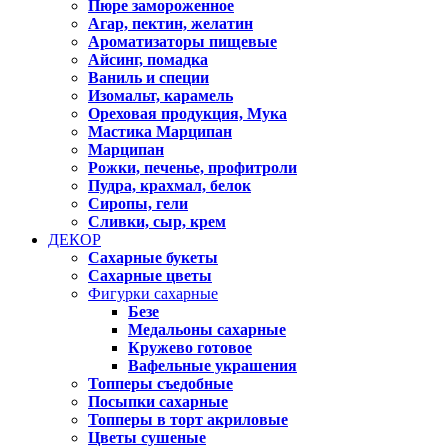
Пюре замороженное
Агар, пектин, желатин
Ароматизаторы пищевые
Айсинг, помадка
Ваниль и специи
Изомальт, карамель
Ореховая продукция, Мука
Мастика Марципан
Марципан
Рожки, печенье, профитроли
Пудра, крахмал, белок
Сиропы, гели
Сливки, сыр, крем
ДЕКОР
Сахарные букеты
Сахарные цветы
Фигурки сахарные
Безе
Медальоны сахарные
Кружево готовое
Вафельные украшения
Топперы съедобные
Посыпки сахарные
Топперы в торт акриловые
Цветы сушеные