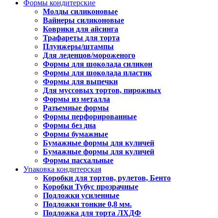
Формы кондитерские
Молды силиконовые
Вайнеры силиконовые
Коврики для айсинга
Трафареты для торта
Плунжеры/штампы
Для леденцов/мороженого
Формы для шоколада силикон
Формы для шоколада пластик
Формы для выпечки
Для муссовых тортов, пирожных
Формы из металла
Разъемные формы
Формы перфорированные
Формы без дна
Формы бумажные
Бумажные формы для куличей
Бумажные формы для куличей
Формы пасхальные
Упаковка кондитерская
Коробки для тортов, рулетов, Бенто
Коробки Тубус прозрачные
Подложки усиленные
Подложки тонкие 0,8 мм.
Подложка для торта ЛХДФ