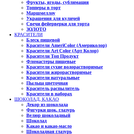
Фрукты, ягоды, сублимация
Топперы в торт
Маршмеллоу
Украшения для куличей
Свечи фейерверки для торта
ЗОЛОТО
КРАСИТЕЛИ
Блеск пищевой
Красители AmeriColor (Америколор)
Красители Art Color (Арт Колор)
Красители Топ Продукт
Фломастеры пищевые
Красители сухие водорастворимые
Красители жирорастворимые
Красители натуральные
Пыльца цветочная
Краситель распылитель
Красители в наборах
ШОКОЛАД, КАКАО
Декор из шоколада
Фигурки шок. глазурь
Велюр шоколадный
Шоколад
Какао и какао-масло
Шоколадная глазурь