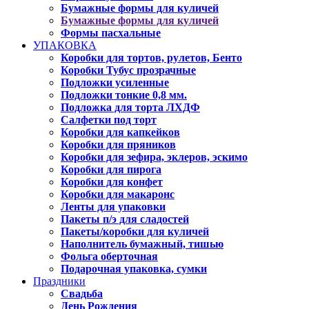
Бумажные формы для куличей
Бумажные формы для куличей
Формы пасхальные
УПАКОВКА
Коробки для тортов, рулетов, Бенто
Коробки Тубус прозрачные
Подложки усиленные
Подложки тонкие 0,8 мм.
Подложка для торта ЛХДФ
Салфетки под торт
Коробки для капкейков
Коробки для пряников
Коробки для зефира, эклеров, эскимо
Коробки для пирога
Коробки для конфет
Коробки для макаронс
Ленты для упаковки
Пакеты п/э для сладостей
Пакеты/коробки для куличей
Наполнитель бумажный, тишью
Фольга оберточная
Подарочная упаковка, сумки
Праздники
Свадьба
День Рождения