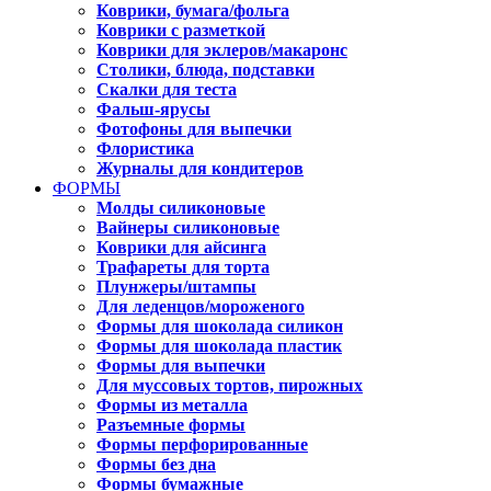
Коврики, бумага/фольга
Коврики с разметкой
Коврики для эклеров/макаронс
Столики, блюда, подставки
Скалки для теста
Фальш-ярусы
Фотофоны для выпечки
Флористика
Журналы для кондитеров
ФОРМЫ
Молды силиконовые
Вайнеры силиконовые
Коврики для айсинга
Трафареты для торта
Плунжеры/штампы
Для леденцов/мороженого
Формы для шоколада силикон
Формы для шоколада пластик
Формы для выпечки
Для муссовых тортов, пирожных
Формы из металла
Разъемные формы
Формы перфорированные
Формы без дна
Формы бумажные