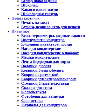
Велюр шоколадный
Шоколад
Какао и какао-масло
Шоколадная глазурь
Печать картинок
Печать на заказ
Бумага, чернила, гель для печати
Инвентарь
Весы, термометры, мерные емкости
Инструменты кондитера
Кухонный инвентарь, посуда
Насадки кондитерские
Насадки кондитерские в наборах
Мешки кондитерские
Лента бордюрная для торта
Палочки, дюбеля
Коврики, бумага/фольга
Коврики с разметкой
Коврики для эклеров/макаронс
Столики, блюда, подставки
Скалки для теста
Фальш-ярусы
Фотофоны для выпечки
Флористика
Журналы для кондитеров