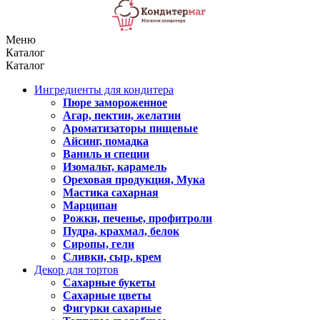
Меню
Каталог
Каталог
Ингредиенты для кондитера
Пюре замороженное
Агар, пектин, желатин
Ароматизаторы пищевые
Айсинг, помадка
Ваниль и специи
Изомальт, карамель
Ореховая продукция, Мука
Мастика сахарная
Марципан
Рожки, печенье, профитроли
Пудра, крахмал, белок
Сиропы, гели
Сливки, сыр, крем
Декор для тортов
Сахарные букеты
Сахарные цветы
Фигурки сахарные