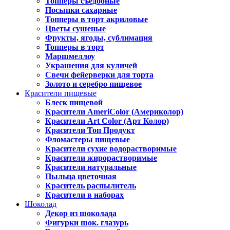
Топперы съедобные
Посыпки сахарные
Топперы в торт акриловые
Цветы сушеные
Фрукты, ягоды, сублимация
Топперы в торт
Маршмеллоу
Украшения для куличей
Свечи фейерверки для торта
Золото и серебро пищевое
Красители пищевые
Блеск пищевой
Красители AmeriColor (Америколор)
Красители Art Color (Арт Колор)
Красители Топ Продукт
Фломастеры пищевые
Красители сухие водорастворимые
Красители жирорастворимые
Красители натуральные
Пыльца цветочная
Краситель распылитель
Красители в наборах
Шоколад
Декор из шоколада
Фигурки шок. глазурь