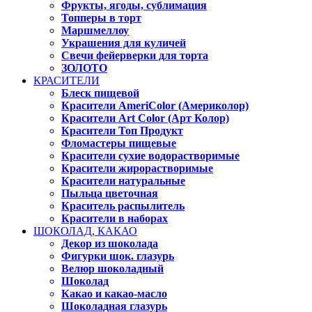
Фрукты, ягоды, сублимация
Топперы в торт
Маршмеллоу
Украшения для куличей
Свечи фейерверки для торта
ЗОЛОТО
КРАСИТЕЛИ
Блеск пищевой
Красители AmeriColor (Америколор)
Красители Art Color (Арт Колор)
Красители Топ Продукт
Фломастеры пищевые
Красители сухие водорастворимые
Красители жирорастворимые
Красители натуральные
Пыльца цветочная
Краситель распылитель
Красители в наборах
ШОКОЛАД, КАКАО
Декор из шоколада
Фигурки шок. глазурь
Велюр шоколадный
Шоколад
Какао и какао-масло
Шоколадная глазурь