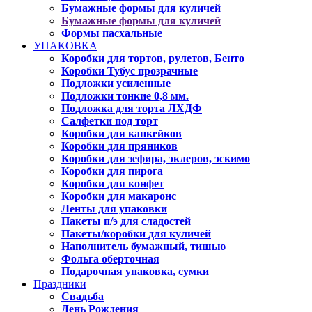
Бумажные формы для куличей
Бумажные формы для куличей
Формы пасхальные
УПАКОВКА
Коробки для тортов, рулетов, Бенто
Коробки Тубус прозрачные
Подложки усиленные
Подложки тонкие 0,8 мм.
Подложка для торта ЛХДФ
Салфетки под торт
Коробки для капкейков
Коробки для пряников
Коробки для зефира, эклеров, эскимо
Коробки для пирога
Коробки для конфет
Коробки для макаронс
Ленты для упаковки
Пакеты п/э для сладостей
Пакеты/коробки для куличей
Наполнитель бумажный, тишью
Фольга оберточная
Подарочная упаковка, сумки
Праздники
Свадьба
День Рождения