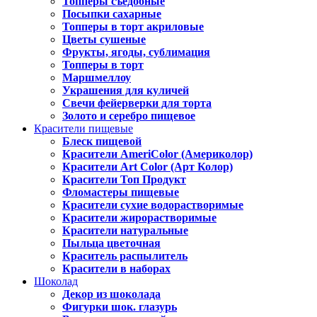
Топперы съедобные
Посыпки сахарные
Топперы в торт акриловые
Цветы сушеные
Фрукты, ягоды, сублимация
Топперы в торт
Маршмеллоу
Украшения для куличей
Свечи фейерверки для торта
Золото и серебро пищевое
Красители пищевые
Блеск пищевой
Красители AmeriColor (Америколор)
Красители Art Color (Арт Колор)
Красители Топ Продукт
Фломастеры пищевые
Красители сухие водорастворимые
Красители жирорастворимые
Красители натуральные
Пыльца цветочная
Краситель распылитель
Красители в наборах
Шоколад
Декор из шоколада
Фигурки шок. глазурь