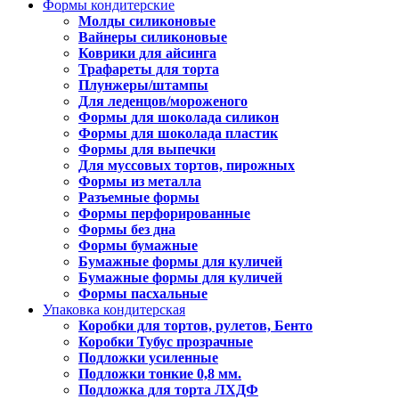
Формы кондитерские
Молды силиконовые
Вайнеры силиконовые
Коврики для айсинга
Трафареты для торта
Плунжеры/штампы
Для леденцов/мороженого
Формы для шоколада силикон
Формы для шоколада пластик
Формы для выпечки
Для муссовых тортов, пирожных
Формы из металла
Разъемные формы
Формы перфорированные
Формы без дна
Формы бумажные
Бумажные формы для куличей
Бумажные формы для куличей
Формы пасхальные
Упаковка кондитерская
Коробки для тортов, рулетов, Бенто
Коробки Тубус прозрачные
Подложки усиленные
Подложки тонкие 0,8 мм.
Подложка для торта ЛХДФ