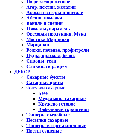
Пюре замороженное
Агар, пектин, желатин
Ароматизаторы пищевые
Айсинг, помадка
Ваниль и специи
Изомальт, карамель
Ореховая продукция, Мука
Мастика Марципан
Марципан
Рожки, печенье, профитроли
Пудра, крахмал, белок
Сиропы, гели
Сливки, сыр, крем
ДЕКОР
Сахарные букеты
Сахарные цветы
Фигурки сахарные
Безе
Медальоны сахарные
Кружево готовое
Вафельные украшения
Топперы съедобные
Посыпки сахарные
Топперы в торт акриловые
Цветы сушеные