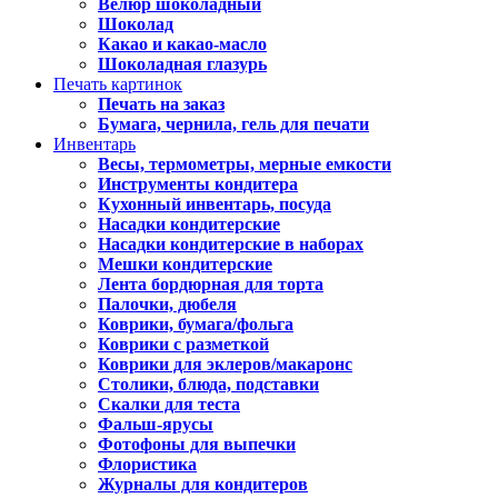
Велюр шоколадный
Шоколад
Какао и какао-масло
Шоколадная глазурь
Печать картинок
Печать на заказ
Бумага, чернила, гель для печати
Инвентарь
Весы, термометры, мерные емкости
Инструменты кондитера
Кухонный инвентарь, посуда
Насадки кондитерские
Насадки кондитерские в наборах
Мешки кондитерские
Лента бордюрная для торта
Палочки, дюбеля
Коврики, бумага/фольга
Коврики с разметкой
Коврики для эклеров/макаронс
Столики, блюда, подставки
Скалки для теста
Фальш-ярусы
Фотофоны для выпечки
Флористика
Журналы для кондитеров