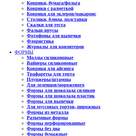
Коврики, бумага/фольга
Коврики с разметкой
Коврики для эклеров/макаронс
Столики, блюда, подставки
Скалки для теста
Фальш-ярусы
Фотофоны для выпечки
Флористика
Журналы для кондитеров
ФОРМЫ
Молды силиконовые
Вайнеры силиконовые
Коврики для айсинга
Трафареты для торта
Плунжеры/штампы
Для леденцов/мороженого
Формы для шоколада силикон
Формы для шоколада пластик
Формы для выпечки
Для муссовых тортов, пирожных
Формы из металла
Разъемные формы
Формы перфорированные
Формы без дна
Формы бумажные