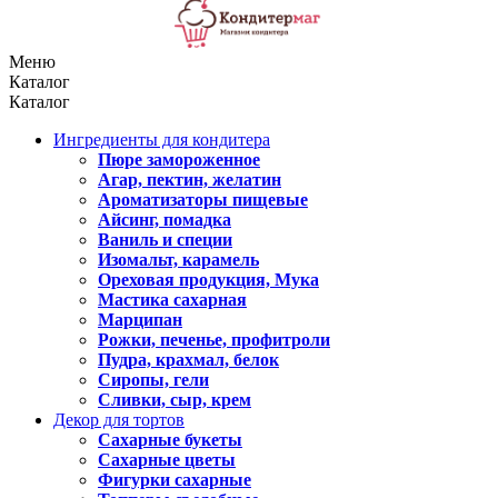
Меню
Каталог
Каталог
Ингредиенты для кондитера
Пюре замороженное
Агар, пектин, желатин
Ароматизаторы пищевые
Айсинг, помадка
Ваниль и специи
Изомальт, карамель
Ореховая продукция, Мука
Мастика сахарная
Марципан
Рожки, печенье, профитроли
Пудра, крахмал, белок
Сиропы, гели
Сливки, сыр, крем
Декор для тортов
Сахарные букеты
Сахарные цветы
Фигурки сахарные