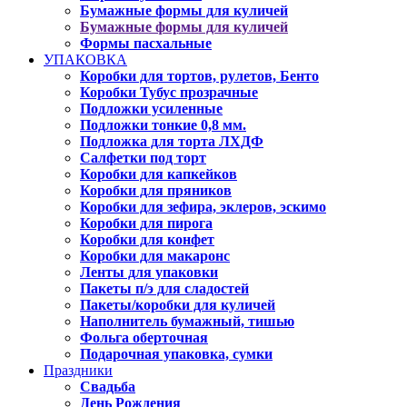
Бумажные формы для куличей
Бумажные формы для куличей
Формы пасхальные
УПАКОВКА
Коробки для тортов, рулетов, Бенто
Коробки Тубус прозрачные
Подложки усиленные
Подложки тонкие 0,8 мм.
Подложка для торта ЛХДФ
Салфетки под торт
Коробки для капкейков
Коробки для пряников
Коробки для зефира, эклеров, эскимо
Коробки для пирога
Коробки для конфет
Коробки для макаронс
Ленты для упаковки
Пакеты п/э для сладостей
Пакеты/коробки для куличей
Наполнитель бумажный, тишью
Фольга оберточная
Подарочная упаковка, сумки
Праздники
Свадьба
День Рождения