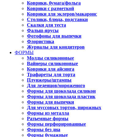
Коврики, бумага/фольга
Коврики с разметкой
Коврики для эклеров/макаронс
Столики, блюда, подставки
Скалки для теста
Фальш-ярусы
Фотофоны для выпечки
Флористика
Журналы для кондитеров
ФОРМЫ
Молды силиконовые
Вайнеры силиконовые
Коврики для айсинга
Трафареты для торта
Плунжеры/штампы
Для леденцов/мороженого
Формы для шоколада силикон
Формы для шоколада пластик
Формы для выпечки
Для муссовых тортов, пирожных
Формы из металла
Разъемные формы
Формы перфорированные
Формы без дна
Формы бумажные