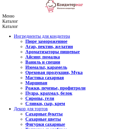
Меню
Каталог
Каталог
Ингредиенты для кондитера
Пюре замороженное
Агар, пектин, желатин
Ароматизаторы пищевые
Айсинг, помадка
Ваниль и специи
Изомальт, карамель
Ореховая продукция, Мука
Мастика сахарная
Марципан
Рожки, печенье, профитроли
Пудра, крахмал, белок
Сиропы, гели
Сливки, сыр, крем
Декор для тортов
Сахарные букеты
Сахарные цветы
Фигурки сахарные