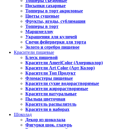
Топперы съедобные
Посыпки сахарные
Топперы в торт акриловые
Цветы сушеные
Фрукты, ягоды, сублимация
Топперы в торт
Маршмеллоу
Украшения для куличей
Свечи фейерверки для торта
Золото и серебро пищевое
Красители пищевые
Блеск пищевой
Красители AmeriColor (Америколор)
Красители Art Color (Арт Колор)
Красители Топ Продукт
Фломастеры пищевые
Красители сухие водорастворимые
Красители жирорастворимые
Красители натуральные
Пыльца цветочная
Краситель распылитель
Красители в наборах
Шоколад
Декор из шоколада
Фигурки шок. глазурь