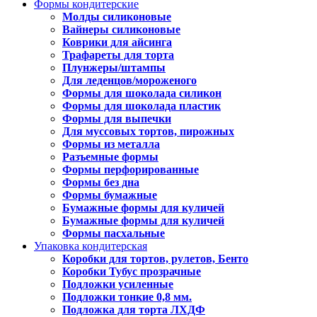
Формы кондитерские
Молды силиконовые
Вайнеры силиконовые
Коврики для айсинга
Трафареты для торта
Плунжеры/штампы
Для леденцов/мороженого
Формы для шоколада силикон
Формы для шоколада пластик
Формы для выпечки
Для муссовых тортов, пирожных
Формы из металла
Разъемные формы
Формы перфорированные
Формы без дна
Формы бумажные
Бумажные формы для куличей
Бумажные формы для куличей
Формы пасхальные
Упаковка кондитерская
Коробки для тортов, рулетов, Бенто
Коробки Тубус прозрачные
Подложки усиленные
Подложки тонкие 0,8 мм.
Подложка для торта ЛХДФ