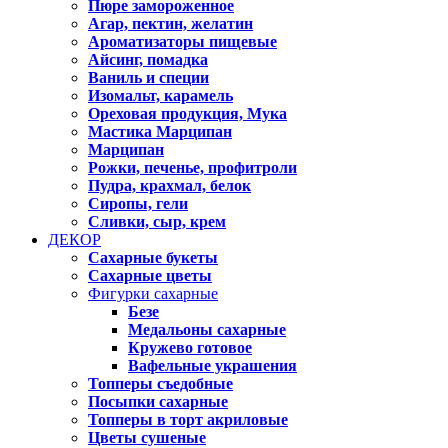
Пюре замороженное
Агар, пектин, желатин
Ароматизаторы пищевые
Айсинг, помадка
Ваниль и специи
Изомальт, карамель
Ореховая продукция, Мука
Мастика Марципан
Марципан
Рожки, печенье, профитроли
Пудра, крахмал, белок
Сиропы, гели
Сливки, сыр, крем
ДЕКОР
Сахарные букеты
Сахарные цветы
Фигурки сахарные
Безе
Медальоны сахарные
Кружево готовое
Вафельные украшения
Топперы съедобные
Посыпки сахарные
Топперы в торт акриловые
Цветы сушеные