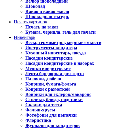
Велюр шоколадный
Шоколад
Какао и какао-масло
Шоколадная глазурь
Печать картинок
Печать на заказ
Бумага, чернила, гель для печати
Инвентарь
Весы, термометры, мерные емкости
Инструменты кондитера
Кухонный инвентарь, посуда
Насадки кондитерские
Насадки кондитерские в наборах
Мешки кондитерские
Лента бордюрная для торта
Палочки, дюбеля
Коврики, бумага/фольга
Коврики с разметкой
Коврики для эклеров/макаронс
Столики, блюда, подставки
Скалки для теста
Фальш-ярусы
Фотофоны для выпечки
Флористика
Журналы для кондитеров