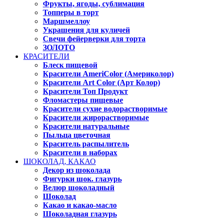
Фрукты, ягоды, сублимация
Топперы в торт
Маршмеллоу
Украшения для куличей
Свечи фейерверки для торта
ЗОЛОТО
КРАСИТЕЛИ
Блеск пищевой
Красители AmeriColor (Америколор)
Красители Art Color (Арт Колор)
Красители Топ Продукт
Фломастеры пищевые
Красители сухие водорастворимые
Красители жирорастворимые
Красители натуральные
Пыльца цветочная
Краситель распылитель
Красители в наборах
ШОКОЛАД, КАКАО
Декор из шоколада
Фигурки шок. глазурь
Велюр шоколадный
Шоколад
Какао и какао-масло
Шоколадная глазурь