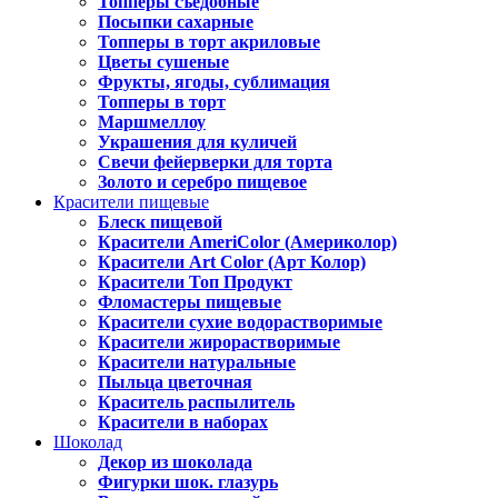
Топперы съедобные
Посыпки сахарные
Топперы в торт акриловые
Цветы сушеные
Фрукты, ягоды, сублимация
Топперы в торт
Маршмеллоу
Украшения для куличей
Свечи фейерверки для торта
Золото и серебро пищевое
Красители пищевые
Блеск пищевой
Красители AmeriColor (Америколор)
Красители Art Color (Арт Колор)
Красители Топ Продукт
Фломастеры пищевые
Красители сухие водорастворимые
Красители жирорастворимые
Красители натуральные
Пыльца цветочная
Краситель распылитель
Красители в наборах
Шоколад
Декор из шоколада
Фигурки шок. глазурь