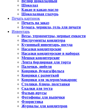
Велюр шоколадный
Шоколад
Какао и какао-масло
Шоколадная глазурь
Печать картинок
Печать на заказ
Бумага, чернила, гель для печати
Инвентарь
Весы, термометры, мерные емкости
Инструменты кондитера
Кухонный инвентарь, посуда
Насадки кондитерские
Насадки кондитерские в наборах
Мешки кондитерские
Лента бордюрная для торта
Палочки, дюбеля
Коврики, бумага/фольга
Коврики с разметкой
Коврики для эклеров/макаронс
Столики, блюда, подставки
Скалки для теста
Фальш-ярусы
Фотофоны для выпечки
Флористика
Журналы для кондитеров