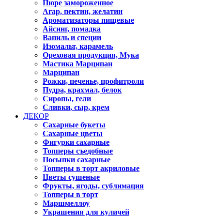
Пюре замороженное
Агар, пектин, желатин
Ароматизаторы пищевые
Айсинг, помадка
Ваниль и специи
Изомальт, карамель
Ореховая продукция, Мука
Мастика Марципан
Марципан
Рожки, печенье, профитроли
Пудра, крахмал, белок
Сиропы, гели
Сливки, сыр, крем
ДЕКОР
Сахарные букеты
Сахарные цветы
Фигурки сахарные
Топперы съедобные
Посыпки сахарные
Топперы в торт акриловые
Цветы сушеные
Фрукты, ягоды, сублимация
Топперы в торт
Маршмеллоу
Украшения для куличей