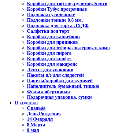
Коробки для тортов, рулетов, Бенто
Коробки Тубус прозрачные
Подложки усиленные
Подложки тонкие 0,8 мм.
Подложка для торта ЛХДФ
Салфетки под торт
Коробки для капкейков
Коробки для пряников
Коробки для зефира, эклеров, эскимо
Коробки для пирога
Коробки для конфет
Коробки для макаронс
Ленты для упаковки
Пакеты п/э для сладостей
Пакеты/коробки для куличей
Наполнитель бумажный, тишью
Фольга оберточная
Подарочная упаковка, сумки
Праздники
Свадьба
День Рождения
14 Февраля
8 Марта
9 мая