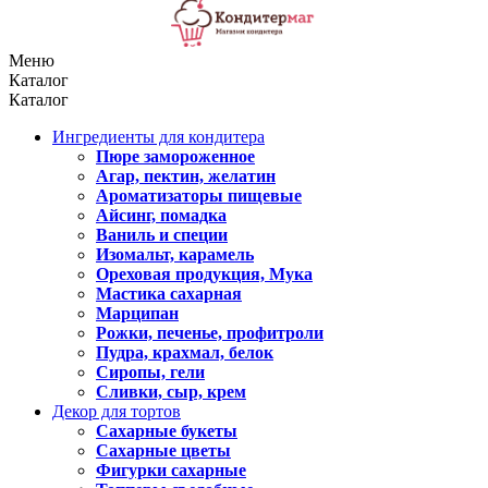
Меню
Каталог
Каталог
Ингредиенты для кондитера
Пюре замороженное
Агар, пектин, желатин
Ароматизаторы пищевые
Айсинг, помадка
Ваниль и специи
Изомальт, карамель
Ореховая продукция, Мука
Мастика сахарная
Марципан
Рожки, печенье, профитроли
Пудра, крахмал, белок
Сиропы, гели
Сливки, сыр, крем
Декор для тортов
Сахарные букеты
Сахарные цветы
Фигурки сахарные