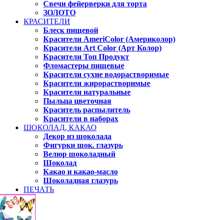
Свечи фейерверки для торта
ЗОЛОТО
КРАСИТЕЛИ
Блеск пищевой
Красители AmeriColor (Америколор)
Красители Art Color (Арт Колор)
Красители Топ Продукт
Фломастеры пищевые
Красители сухие водорастворимые
Красители жирорастворимые
Красители натуральные
Пыльца цветочная
Краситель распылитель
Красители в наборах
ШОКОЛАД, КАКАО
Декор из шоколада
Фигурки шок. глазурь
Велюр шоколадный
Шоколад
Какао и какао-масло
Шоколадная глазурь
ПЕЧАТЬ