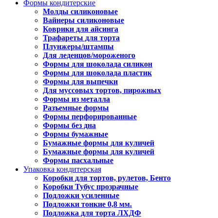
Формы кондитерские
Молды силиконовые
Вайнеры силиконовые
Коврики для айсинга
Трафареты для торта
Плунжеры/штампы
Для леденцов/мороженого
Формы для шоколада силикон
Формы для шоколада пластик
Формы для выпечки
Для муссовых тортов, пирожных
Формы из металла
Разъемные формы
Формы перфорированные
Формы без дна
Формы бумажные
Бумажные формы для куличей
Бумажные формы для куличей
Формы пасхальные
Упаковка кондитерская
Коробки для тортов, рулетов, Бенто
Коробки Тубус прозрачные
Подложки усиленные
Подложки тонкие 0,8 мм.
Подложка для торта ЛХДФ