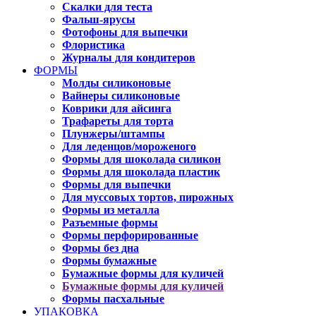
Скалки для теста
Фальш-ярусы
Фотофоны для выпечки
Флористика
Журналы для кондитеров
ФОРМЫ
Молды силиконовые
Вайнеры силиконовые
Коврики для айсинга
Трафареты для торта
Плунжеры/штампы
Для леденцов/мороженого
Формы для шоколада силикон
Формы для шоколада пластик
Формы для выпечки
Для муссовых тортов, пирожных
Формы из металла
Разъемные формы
Формы перфорированные
Формы без дна
Формы бумажные
Бумажные формы для куличей
Бумажные формы для куличей
Формы пасхальные
УПАКОВКА