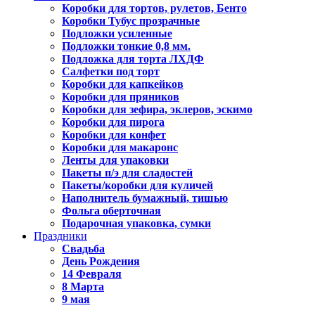
Коробки для тортов, рулетов, Бенто
Коробки Тубус прозрачные
Подложки усиленные
Подложки тонкие 0,8 мм.
Подложка для торта ЛХДФ
Салфетки под торт
Коробки для капкейков
Коробки для пряников
Коробки для зефира, эклеров, эскимо
Коробки для пирога
Коробки для конфет
Коробки для макаронс
Ленты для упаковки
Пакеты п/э для сладостей
Пакеты/коробки для куличей
Наполнитель бумажный, тишью
Фольга оберточная
Подарочная упаковка, сумки
Праздники
Свадьба
День Рождения
14 Февраля
8 Марта
9 мая