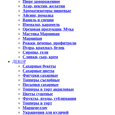
Пюре замороженное
Агар, пектин, желатин
Ароматизаторы пищевые
Айсинг, помадка
Ваниль и специи
Изомальт, карамель
Ореховая продукция, Мука
Мастика Марципан
Марципан
Рожки, печенье, профитроли
Пудра, крахмал, белок
Сиропы, гели
Сливки, сыр, крем
ДЕКОР
Сахарные букеты
Сахарные цветы
Фигурки сахарные
Топперы съедобные
Посыпки сахарные
Топперы в торт акриловые
Цветы сушеные
Фрукты, ягоды, сублимация
Топперы в торт
Маршмеллоу
Украшения для куличей