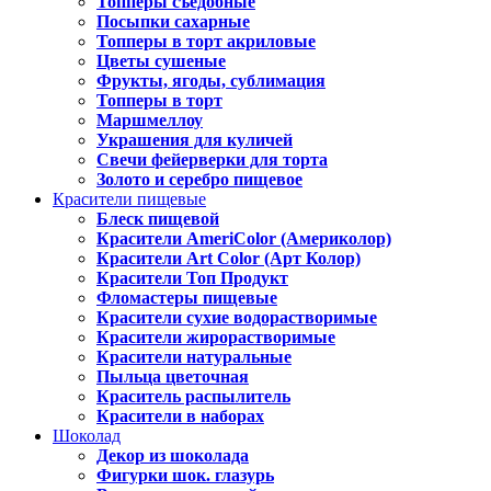
Топперы съедобные
Посыпки сахарные
Топперы в торт акриловые
Цветы сушеные
Фрукты, ягоды, сублимация
Топперы в торт
Маршмеллоу
Украшения для куличей
Свечи фейерверки для торта
Золото и серебро пищевое
Красители пищевые
Блеск пищевой
Красители AmeriColor (Америколор)
Красители Art Color (Арт Колор)
Красители Топ Продукт
Фломастеры пищевые
Красители сухие водорастворимые
Красители жирорастворимые
Красители натуральные
Пыльца цветочная
Краситель распылитель
Красители в наборах
Шоколад
Декор из шоколада
Фигурки шок. глазурь