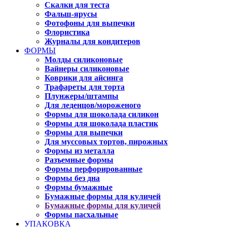
Скалки для теста
Фальш-ярусы
Фотофоны для выпечки
Флористика
Журналы для кондитеров
ФОРМЫ
Молды силиконовые
Вайнеры силиконовые
Коврики для айсинга
Трафареты для торта
Плунжеры/штампы
Для леденцов/мороженого
Формы для шоколада силикон
Формы для шоколада пластик
Формы для выпечки
Для муссовых тортов, пирожных
Формы из металла
Разъемные формы
Формы перфорированные
Формы без дна
Формы бумажные
Бумажные формы для куличей
Бумажные формы для куличей
Формы пасхальные
УПАКОВКА