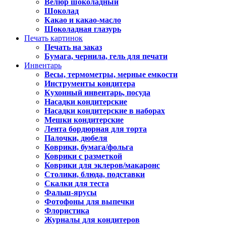
Велюр шоколадный
Шоколад
Какао и какао-масло
Шоколадная глазурь
Печать картинок
Печать на заказ
Бумага, чернила, гель для печати
Инвентарь
Весы, термометры, мерные емкости
Инструменты кондитера
Кухонный инвентарь, посуда
Насадки кондитерские
Насадки кондитерские в наборах
Мешки кондитерские
Лента бордюрная для торта
Палочки, дюбеля
Коврики, бумага/фольга
Коврики с разметкой
Коврики для эклеров/макаронс
Столики, блюда, подставки
Скалки для теста
Фальш-ярусы
Фотофоны для выпечки
Флористика
Журналы для кондитеров