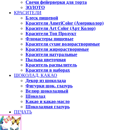
Свечи фейерверки для торта
ЗОЛОТО
КРАСИТЕЛИ
Блеск пищевой
Красители AmeriColor (Америколор)
Красители Art Color (Арт Колор)
Красители Топ Продукт
Фломастеры пищевые
Красители сухие водорастворимые
Красители жирорастворимые
Красители натуральные
Пыльца цветочная
Краситель распылитель
Красители в наборах
ШОКОЛАД, КАКАО
Декор из шоколада
Фигурки шок. глазурь
Велюр шоколадный
Шоколад
Какао и какао-масло
Шоколадная глазурь
ПЕЧАТЬ