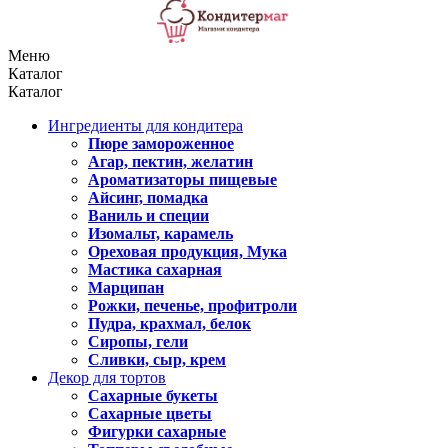
Меню
Каталог
Каталог
Ингредиенты для кондитера
Пюре замороженное
Агар, пектин, желатин
Ароматизаторы пищевые
Айсинг, помадка
Ваниль и специи
Изомальт, карамель
Ореховая продукция, Мука
Мастика сахарная
Марципан
Рожки, печенье, профитроли
Пудра, крахмал, белок
Сиропы, гели
Сливки, сыр, крем
Декор для тортов
Сахарные букеты
Сахарные цветы
Фигурки сахарные